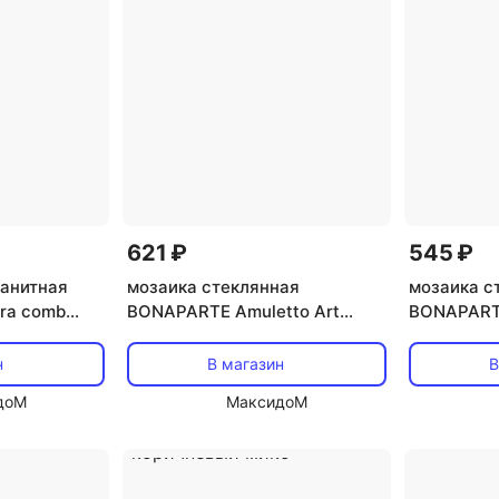
621 ₽
545 ₽
ранитная
мозаика стеклянная
мозаика с
ra comb
BONAPARTE Amuletto Art
BONAPARTE
ло-серый
30x30x0,45 глянцевый синий
31,5x31,5
микс
микс
н
В магазин
В
доМ
МаксидоМ