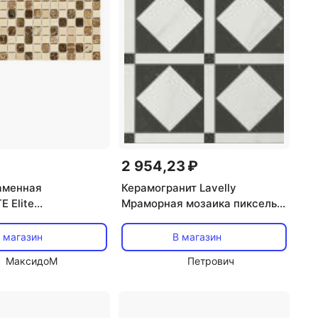
2 954,23 ₽
аменная
Керамогранит Lavelly
 Elite
Мраморная мозаика пиксель
x0,4 глянцевый
белый сатинированный
-бежевый микс
1200х600х8,5 мм (2 шт.=1,44
 магазин
В магазин
кв.м)
МаксидоМ
Петрович