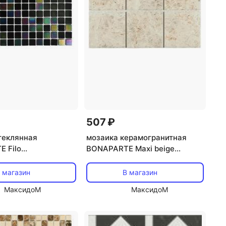
507 ₽
теклянная
мозаика керамогранитная
 Filo
BONAPARTE Maxi beige
x0,4 глянцевый
29,7x29,7x0,6 матовый
бежевый
 магазин
В магазин
МаксидоМ
МаксидоМ