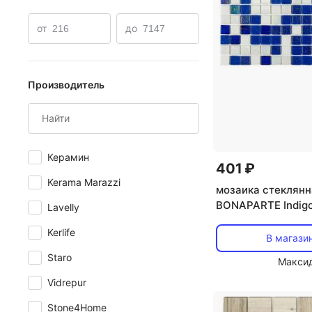
от
до
Производитель
Керамин
401 ₽
Kerama Marazzi
мозаика стеклянн
BONAPARTE Indig
Lavelly
32,7x32,7x0,4 по
Kerlife
бело-синий микс
В магази
Staro
Макси
Vidrepur
Stone4Home