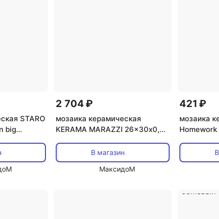
2 704 ₽
421 ₽
еская STARO
мозаика керамическая
мозаика к
 big
KERAMA MARAZZI 26x30х0,7
Homework 
овая белая
Арабески белая
27,8х26,5х
н
В магазин
В
доМ
МаксидоМ