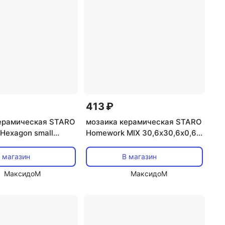
413 ₽
ерамическая STARO
мозаика керамическая STARO
Hexagon small
Homework MIX 30,6х30,6х0,6
0,6 матовая белая
глянцевая бежевая
 магазин
В магазин
МаксидоМ
МаксидоМ