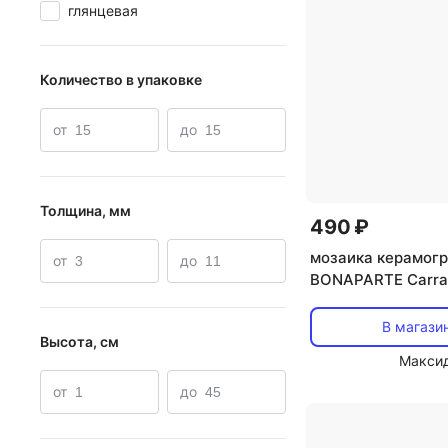
глянцевая
Количество в упаковке
от
до
Толщина, мм
490 ₽
мозаика керамог
от
до
BONAPARTE Carra
27,9x26,8x0,6 бе
микс
В магази
Высота, см
Макси
от
до