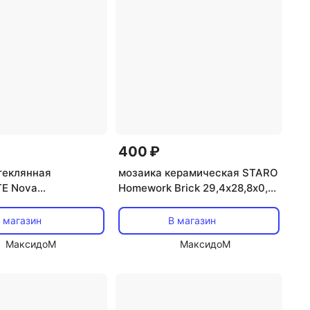
400 ₽
теклянная
мозаика керамическая STARO
E Nova
Homework Brick 29,4х28,8х0,6
x0,4 глянцевый
глянцевая белая
й микс
 магазин
В магазин
МаксидоМ
МаксидоМ