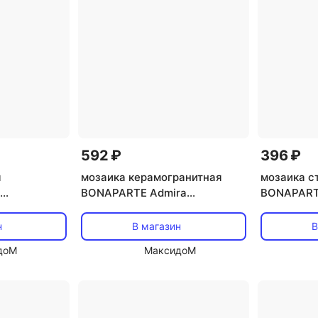
592 ₽
396 ₽
я
мозаика керамогранитная
мозаика с
BONAPARTE Admira
BONAPART
янцевый
30,3x30,3x0,6 бежево-
32,7x32,7
ый микс
коричневый микс
коричневы
н
В магазин
В
доМ
МаксидоМ