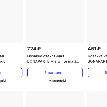
724 ₽
451 ₽
ая
мозаика стеклянная
мозаика к
ngo
BONAPARTE Mia white matt
BONAPARTE
луглянцевый
30x30x0,4 матовый белый
30,3x30,3
бежевый
н
В магазин
В
доМ
МаксидоМ