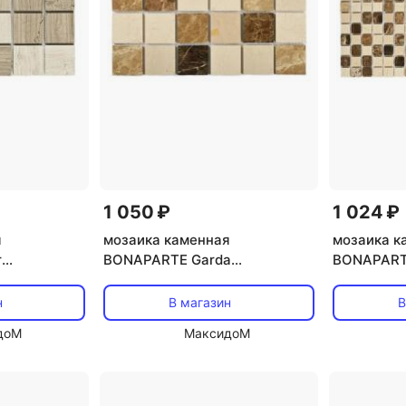
1 050 ₽
1 024 ₽
я
мозаика каменная
мозаика к
r
BONAPARTE Garda
BONAPARTE
янцевый
30,5x30,5x0,7 глянцевый
30,5x30,5
бежево-коричневый микс
коричнево
н
В магазин
В
доМ
МаксидоМ