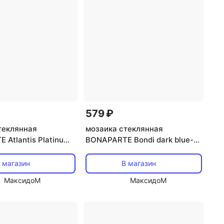
579 ₽
теклянная
мозаика стеклянная
 Atlantis Platinum
BONAPARTE Bondi dark blue-
x0,4 светло-серый
25 30x30x0,4 глянцевый
синий
 магазин
В магазин
МаксидоМ
МаксидоМ