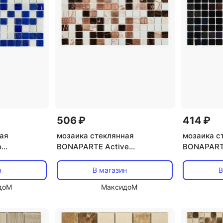
506 ₽
414 ₽
ая
мозаика стеклянная
мозаика с
o
BONAPARTE Active
BONAPARTE
луглянцевый
32,7x32,7x0,4 полуглянцевый
32,7x32,7
бело-коричневый микс
черный
н
В магазин
В
доМ
МаксидоМ