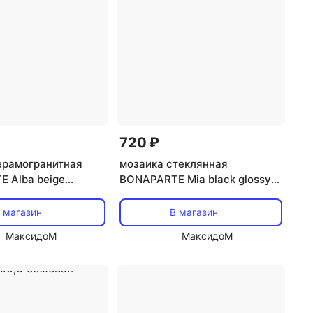
720 ₽
ерамогранитная
мозаика стеклянная
 Alba beige
BONAPARTE Mia black glossy
x0,6 матовый
30x30x0,4 глянцевый черный
 магазин
В магазин
МаксидоМ
МаксидоМ