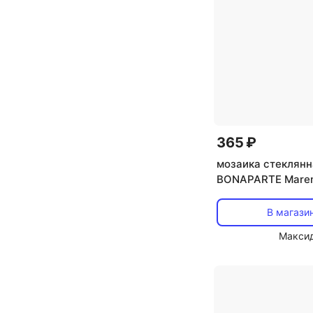
365 ₽
мозаика стеклянн
BONAPARTE Mare
32,7x32,7x0,4 по
бело-серый микс
В магази
Макси