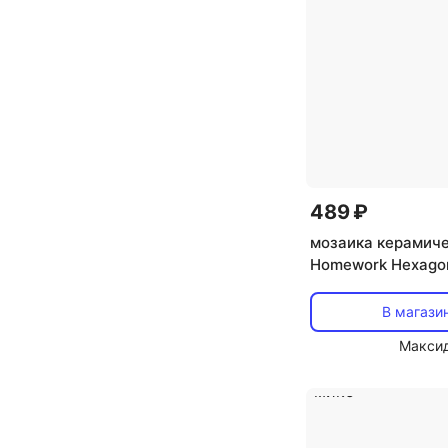
489 ₽
мозаика керамич
Homework Hexagon
25,6х29,5х0,6 мат
В магази
Макси