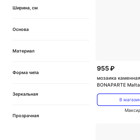
Ширина, см
от
до
Основа
бумага
Материал
сетка
стекло
сцепка
955 ₽
Форма чипа
керамика
мозаика каменна
квадрат
BONAPARTE Malta
керамогранит
30,5x30,5x0,7 гл
Зеркальная
шестиугольник
металл
бежево-коричнев
В магази
Зеркальная
прямоугольник
Макси
Прозрачная
ромб
Прозрачная