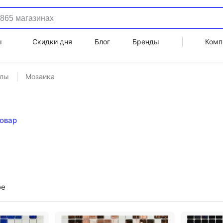
ы
Скидки дня
Блог
Бренды
Комп
алы
Мозаика
товар
ое