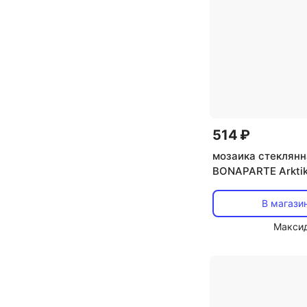
514 ₽
мозаика стеклянн
BONAPARTE Arkti
32,7x32,7x0,4 гл
белый
В магази
Макси