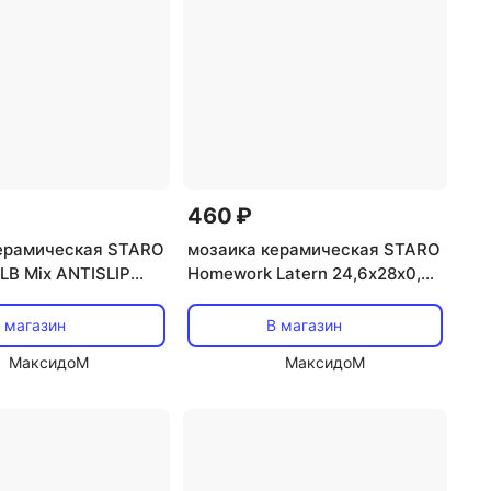
460 ₽
ерамическая STARO
мозаика керамическая STARO
LB Mix ANTISLIP
Homework Latern 24,6х28х0,6
нескользящая)
матовая белая
х0,6 бежевая
 магазин
В магазин
МаксидоМ
МаксидоМ