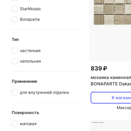
StarMosaic
Bonaparte
Тип
настенная
напольная
839 ₽
мозаика каменна
Применение
BONAPARTE Daka
30,5x30,5x0,7 гл
для внутренней отделки
серый микс
В магази
Макси
Поверхность
матовая