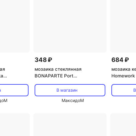
348 ₽
684 ₽
ая
мозаика стеклянная
мозаика к
ka
BONAPARTE Port
Homework 
янцевый
32,7x32,7x0,4 глянцевый
Hexagon (
зелено-синий микс
32,5х28,2
н
В магазин
В
доМ
МаксидоМ