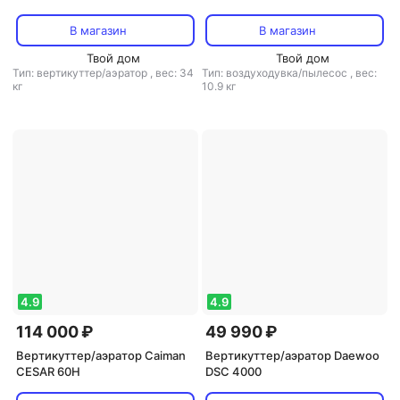
В магазин
В магазин
Твой дом
Твой дом
Тип: вертикуттер/аэратор
,
вес: 34
Тип: воздуходувка/пылесос
,
вес:
кг
10.9 кг
4.9
4.9
114 000 ₽
49 990 ₽
Вертикуттер/аэратор Caiman
Вертикуттер/аэратор Daewoo
CESAR 60H
DSC 4000