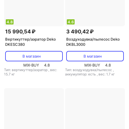
4.8
4.6
15 990,54 ₽
3 490,42 ₽
Вертикуттер/аэратор Deko
Воздуходувка/пылесос Deko
DKESC380
DKBL3000
В магазин
В магазин
MIX-BUY
4.8
MIX-BUY
4.8
Тип: вертикуттер/аэратор
,
вес:
Тип: воздуходувка/пылесос
,
15.7 кг
аккумулятор: есть
,
вес: 1.7 кг