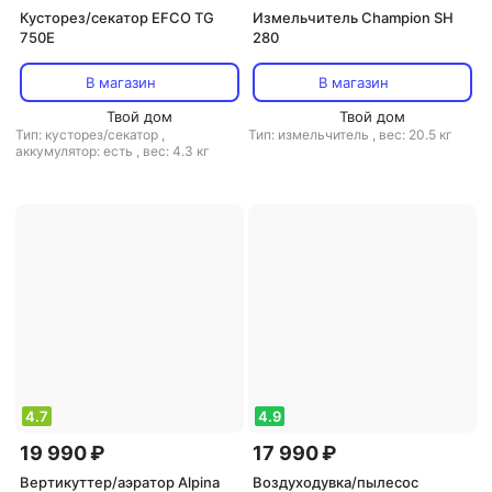
Кусторез/секатор EFCO TG
Измельчитель Champion SH
750E
280
В магазин
В магазин
Твой дом
Твой дом
Тип: кусторез/секатор
,
Тип: измельчитель
,
вес: 20.5 кг
аккумулятор: есть
,
вес: 4.3 кг
4.7
4.9
19 990 ₽
17 990 ₽
Вертикуттер/аэратор Alpina
Воздуходувка/пылесос