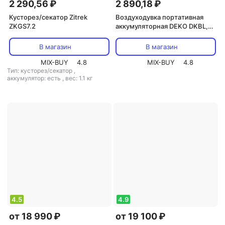
2 290,56 ₽
2 890,18 ₽
Кусторез/секатор Zitrek
Воздуходувка портативная
ZKGS7.2
аккумуляторная DEKO DKBL,
8В, 1х2.0Ач, цена за 1 шт.
В магазин
В магазин
MIX-BUY
4.8
MIX-BUY
4.8
Тип: кусторез/секатор
,
аккумулятор: есть
,
вес: 1.1 кг
4.5
4.9
от 18 990 ₽
от 19 100 ₽