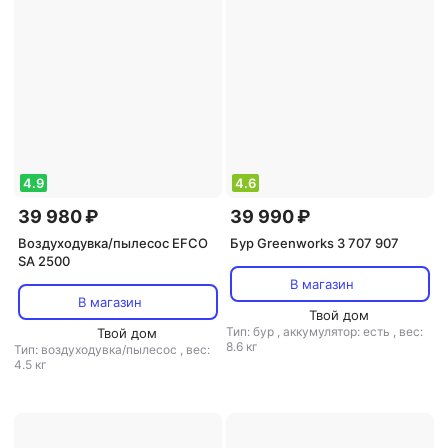
4.9
4.6
39 980 ₽
39 990 ₽
Воздуходувка/пылесос EFCO
Бур Greenworks 3 707 907
SA 2500
В магазин
В магазин
Твой дом
Тип: бур
,
аккумулятор: есть
,
вес:
Твой дом
8.6 кг
Тип: воздуходувка/пылесос
,
вес:
4.5 кг