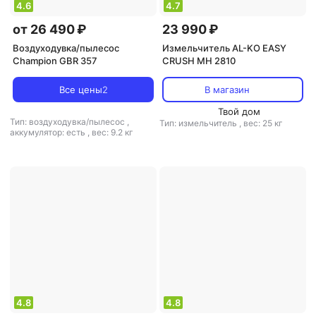
4.6
4.7
от 26 490 ₽
23 990 ₽
Воздуходувка/пылесос
Измельчитель AL-KO EASY
Champion GBR 357
CRUSH MH 2810
Все цены
2
В магазин
Твой дом
Тип: воздуходувка/пылесос
,
Тип: измельчитель
,
вес: 25 кг
аккумулятор: есть
,
вес: 9.2 кг
4.8
4.8