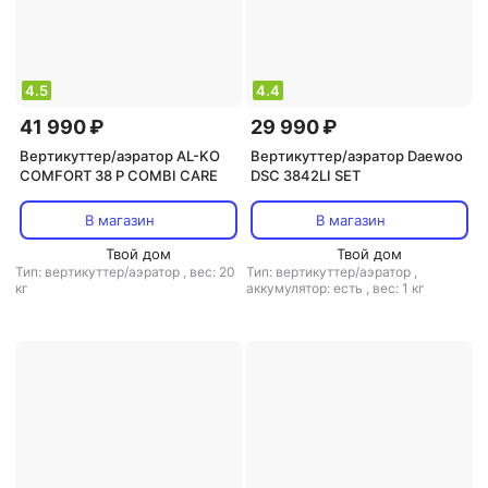
4.5
4.4
41 990 ₽
29 990 ₽
Вертикуттер/аэратор AL-KO
Вертикуттер/аэратор Daewoo
COMFORT 38 P COMBI CARE
DSC 3842LI SET
В магазин
В магазин
Твой дом
Твой дом
Тип: вертикуттер/аэратор
,
вес: 20
Тип: вертикуттер/аэратор
,
кг
аккумулятор: есть
,
вес: 1 кг