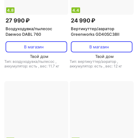
4.8
4.4
27 990 ₽
24 990 ₽
Воздуходувка/пылесос
Вертикуттер/аэратор
Daewoo DABL 760
Greenworks GD40SC38II
В магазин
В магазин
Твой дом
Твой дом
Тип: воздуходувка/пылесос
,
Тип: вертикуттер/аэратор
,
аккумулятор: есть
,
вес: 11.7 кг
аккумулятор: есть
,
вес: 12 кг