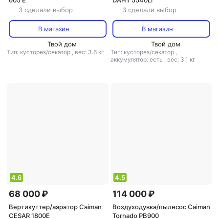
605 E
DAHT 5540Li
3 сделали выбор
3 сделали выбор
В магазин
В магазин
Твой дом
Твой дом
Тип: кусторез/секатор
,
вес: 3.6 кг
Тип: кусторез/секатор
,
аккумулятор: есть
,
вес: 3.1 кг
4.6
4.5
68 000 ₽
114 000 ₽
Вертикуттер/аэратор Caiman
Воздуходувка/пылесос Caiman
CESAR 1800E
Tornado PB900