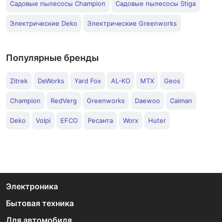
Садовые пылесосы Champion
Садовые пылесосы Stiga
Электрические Deko
Электрические Greenworks
Популярные бренды
Zitrek
DeWorks
Yard Fox
AL-KO
MTX
Geos
Champion
RedVerg
Greenworks
Daewoo
Caiman
Deko
Volpi
EFCO
Ресанта
Worx
Huter
Электроника
Бытовая техника
Для автомобиля