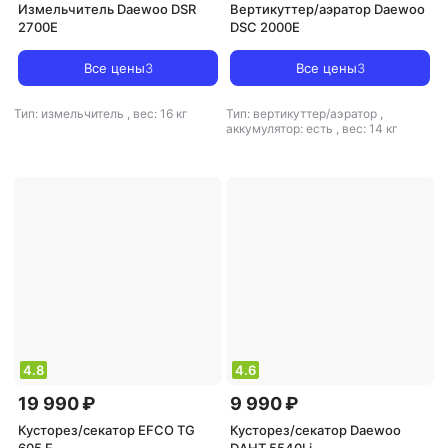
Измельчитель Daewoo DSR
Вертикуттер/аэратор Daewoo
2700E
DSC 2000E
Все цены
3
Все цены
3
Тип: измельчитель
,
вес: 16 кг
Тип: вертикуттер/аэратор
,
аккумулятор: есть
,
вес: 14 кг
4.8
4.6
19 990 ₽
9 990 ₽
Кусторез/секатор EFCO TG
Кусторез/секатор Daewoo