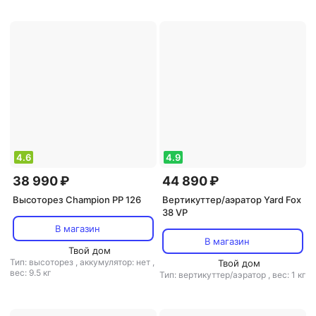
4.6
4.9
38 990 ₽
44 890 ₽
Высоторез Champion PP 126
Вертикуттер/аэратор Yard Fox
38 VP
В магазин
В магазин
Твой дом
Тип: высоторез
,
аккумулятор: нет
,
Твой дом
вес: 9.5 кг
Тип: вертикуттер/аэратор
,
вес: 1 кг