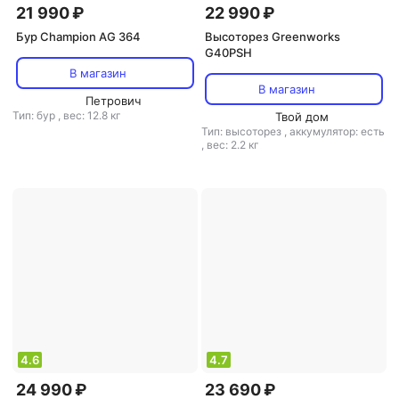
21 990 ₽
22 990 ₽
Бур Champion AG 364
Высоторез Greenworks
G40PSH
В магазин
В магазин
Петрович
Тип: бур
,
вес: 12.8 кг
Твой дом
Тип: высоторез
,
аккумулятор: есть
,
вес: 2.2 кг
4.6
4.7
24 990 ₽
23 690 ₽