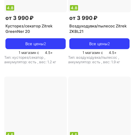
4.8
4.8
от 3 990 ₽
от 3 990 ₽
Кусторез/секатор Zitrek
Воздуходувка/пылесос Zitrek
GreenNer 20
ZKBL21
Все цены
2
Все цены
2
1 магазин с
4.5
+
1 магазин с
4.5
+
Тип: кусторез/секатор
,
Тип: воздуходувка/пылесос
,
аккумулятор: есть
,
вес: 1.2 кг
аккумулятор: есть
,
вес: 1.9 кг
4.5
4.5