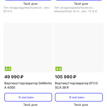
Твой дом
Твой дом
Тип: воздуходувка/пылесос
,
вес:
Тип: воздуходувка/пылесос
,
82.5 кг
аккумулятор: есть
,
вес: 10.4 кг
4.5
4.8
49 990 ₽
105 980 ₽
Вертикуттер/аэратор DeWorks
Вертикуттер/аэратор EFCO
A 4000
SCA 38 R
В магазин
В магазин
Твой дом
Твой дом