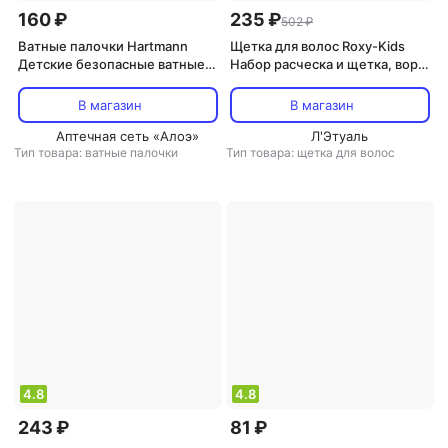
160 ₽
235 ₽
502 ₽
Ватные палочки Hartmann
Щетка для волос Roxy-Kids
Детские безопасные ватные
Набор расческа и щетка, ворс
палочки с ограничителем Bel
из натуральной щетины extra-
Baby safety buds, 56 шт
soft
В магазин
В магазин
Аптечная сеть «Алоэ»
Л'Этуаль
Тип товара: ватные палочки
Тип товара: щетка для волос
4.8
4.8
243 ₽
81 ₽