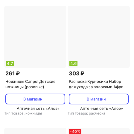
4.7
4.6
261 ₽
303 ₽
Ножницы Canpol Детские
Расческа Курносики Набор
ножницы (розовые)
для ухода за волосами Африка
2 шт
В магазин
В магазин
Аптечная сеть «Алоэ»
Аптечная сеть «Алоэ»
Тип товара: ножницы
Тип товара: расческа
-
40
%