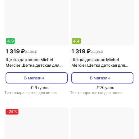
4.9
4.4
1 319 ₽
1 319 ₽
2 199 ₽
2 199 ₽
Щетка для волос Michel
Щетка для волос Michel
Mercier Щетка детская для
Mercier Щетка детская для
тонких волос с ароматом
нормальных волос с ароматом
сахарной ваты / The Girlie
разноцветной зефирки / The
В магазин
В магазин
Detangling Brush for Fine hair
Girlie Detangling Brush for
Л'Этуаль
Normal hair
Л'Этуаль
Тип товара: щетка для волос
Тип товара: щетка для волос
-
25
%