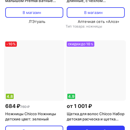
малышом Premial Ватные
длинные, с чехлом
диски Премиал детские круг,
бирюзовый
70 шт
В магазин
В магазин
Л'Этуаль
Аптечная сеть «Алоэ»
Тип товара: ножницы
-
10
%
10
СКИДКИ ДО
%
4.8
4.9
684 ₽
от 1 001 ₽
760 ₽
Ножницы Chicco Ножницы
Щетка для волос Chicco Набор
детские цвет: зеленый
детская расческа и щетка
цвет розовый