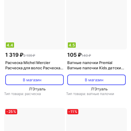
4.4
4.5
1 319 ₽
105 ₽
2 199 ₽
140 ₽
Расческа Michel Mercier
Ватные палочки Premial
Расческа для волос Расческа
Ватные палочки Kids детские
для густых и кудрявых волос
с ограничителем с ромашкой
детская с ароматом
200шт
В магазин
В магазин
карамелизированного яблока
Л'Этуаль
Л'Этуаль
Тип товара: расческа
Тип товара: ватные палочки
-
25
%
-
11
%