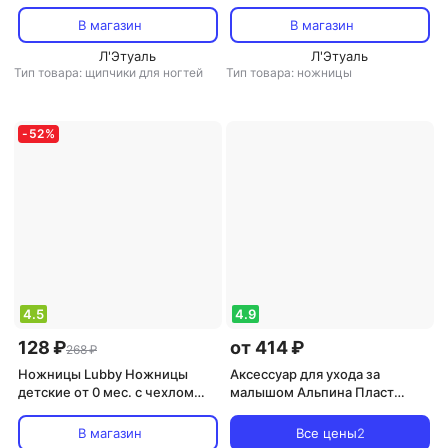
Hands для девочек 320611029
концами, оранж., 0 мес.+,
340628104
В магазин
В магазин
Л'Этуаль
Л'Этуаль
Тип товара: щипчики для ногтей
Тип товара: ножницы
-
52
%
4.5
4.9
128 ₽
от 414 ₽
268 ₽
Ножницы Lubby Ножницы
Аксессуар для ухода за
детские от 0 мес. с чехлом
малышом Альпина Пласт
16408
Трубка газоотводная детская
10 шт
В магазин
Все цены
2