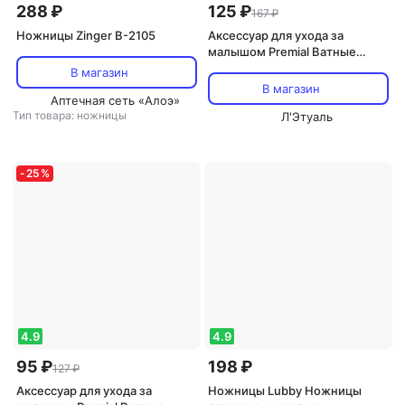
288 ₽
125 ₽
167 ₽
Ножницы Zinger B-2105
Аксессуар для ухода за
малышом Premial Ватные
диски Премиал детские овал,
В магазин
40 шт
В магазин
Аптечная сеть «Алоэ»
Тип товара: ножницы
Л'Этуаль
-
25
%
4.9
4.9
95 ₽
198 ₽
127 ₽
Аксессуар для ухода за
Ножницы Lubby Ножницы