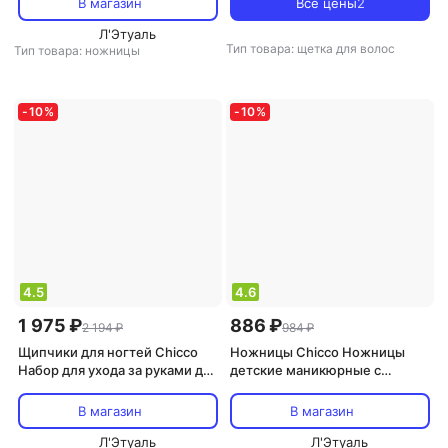
В магазин
Все цены
2
Л'Этуаль
Тип товара: щетка для волос
Тип товара: ножницы
-
10
%
-
10
%
4.5
4.6
1 975 ₽
886 ₽
2 194 ₽
984 ₽
Щипчики для ногтей Chicco
Ножницы Chicco Ножницы
Набор для ухода за руками для
детские маникюрные с
мальчиков 9 предметов
закругленными концами цвет
розовый
В магазин
В магазин
Л'Этуаль
Л'Этуаль