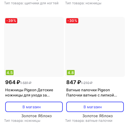
Тип товара: щипчики для ногтей
Тип товара: ножницы
-
39
%
-
30
%
4.5
4.8
964 ₽
847 ₽
1 581 ₽
1 210 ₽
Ножницы Pigeon Детские
Ватные палочки Pigeon
ножницы для ухода за
Палочки ватные с липкой
ноготками (для младенцев)
поверхностью, в
15105 / 10317
индивидуальной упаковке,
В магазин
В магазин
50шт
Золотое Яблоко
Золотое Яблоко
Тип товара: ножницы
Тип товара: ватные палочки