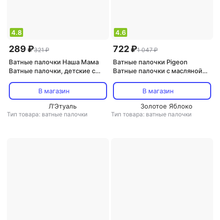
4.8
4.6
289 ₽
722 ₽
321 ₽
1 047 ₽
Ватные палочки Наша Мама
Ватные палочки Pigeon
Ватные палочки, детские с
Ватные палочки с масляной
ограничителем, 50 шт
пропиткой в индивидуальной
упаковке, 50шт 15118
В магазин
В магазин
Л'Этуаль
Золотое Яблоко
Тип товара: ватные палочки
Тип товара: ватные палочки