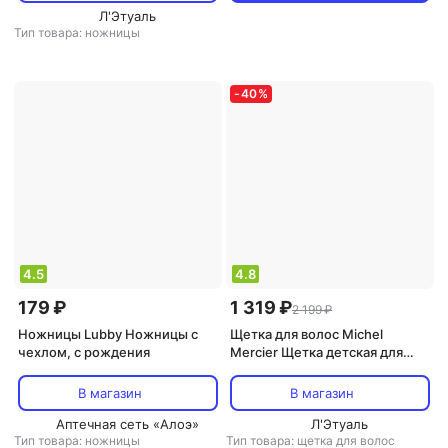
Л'Этуаль
Тип товара: ножницы
-
40
%
4.5
4.8
179 ₽
1 319 ₽
2 199 ₽
Ножницы Lubby Ножницы с
Щетка для волос Michel
чехлом, с рождения
Mercier Щетка детская для
нормальных волос / The Girlie
Detangling Brush for Normal
В магазин
В магазин
hair
Аптечная сеть «Алоэ»
Л'Этуаль
Тип товара: ножницы
Тип товара: щетка для волос