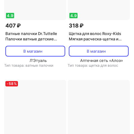
4.9
4.9
407 ₽
318 ₽
Ватные палочки Dr.Tuttelle
Щетка для волос Roxy-Kids
Палочки ватные детские
Мягкая расческа-щетка и
ультра тонкие 200шт
гребешок с ворсом из овечьей
шерсти, цвет лавандовый
В магазин
В магазин
Л'Этуаль
Аптечная сеть «Алоэ»
Тип товара: ватные палочки
Тип товара: щетка для волос
-
58
%