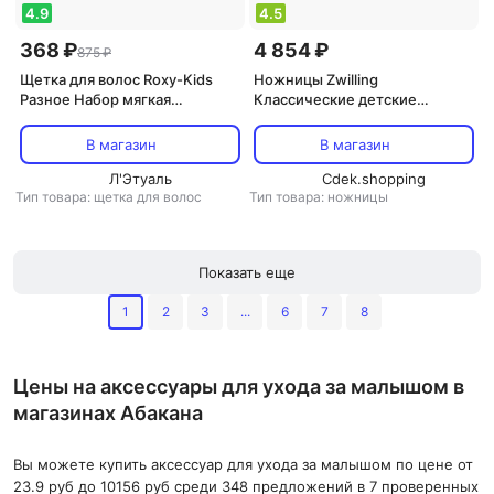
4.9
4.5
368 ₽
4 854 ₽
875 ₽
Щетка для волос Roxy-Kids
Ножницы Zwilling
Разное Набор мягкая
Классические детские
расческа-щетка и гребешок 1
ножницы для ногтей
В магазин
В магазин
Л'Этуаль
Cdek.shopping
Тип товара: щетка для волос
Тип товара: ножницы
Показать еще
1
2
3
...
6
7
8
Цены на аксессуары для ухода за малышом в
магазинах Абакана
Вы можете купить аксессуар для ухода за малышом по цене от
23.9 руб до 10156 руб среди 348 предложений в 7 проверенных