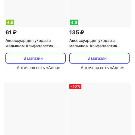
4.8
4.9
61 ₽
135 ₽
Аксессуар для ухода за
Аксессуар для ухода за
малышом Альфапластик
малышом Альфапластик
Трубка ректальная
Трубка ректальная
газоотводная №16 д/
газоотводная д/
В магазин
В магазин
новорожд
новорожденных №17
Аптечная сеть «Алоэ»
Аптечная сеть «Алоэ»
-
10
%