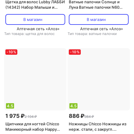
Щетка для волос Lubby ЛАББИ
Ватные палочки Солнце и
(14342) Набор Малыши и
Луна Ватные палочки N60
Малышки (расческа и щетка)
(огранич)
В магазин
В магазин
Аптечная сеть «Алоэ»
Аптечная сеть «Алоэ»
Тип товара: щетка для волос
Тип товара: ватные палочки
-
10
%
-
10
%
4.5
4.5
1 975 ₽
886 ₽
2 194 ₽
984 ₽
Щипчики для ногтей Chicco
Ножницы Chicco Ножницы из
Маникюрный набор Happy
нерж. стали, с закругл.