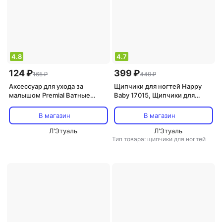
4.8
4.7
124 ₽
399 ₽
165 ₽
449 ₽
Аксессуар для ухода за
Щипчики для ногтей Happy
малышом Premial Ватные
Baby 17015, Щипчики для
диски Kids детские с
ногтей детские, кусачки для
экстрактом ромашки мягкие
новорожденных, книпсер,
В магазин
В магазин
120шт
клиппер для ногтей, темно-
Л'Этуаль
серые
Л'Этуаль
Тип товара: щипчики для ногтей