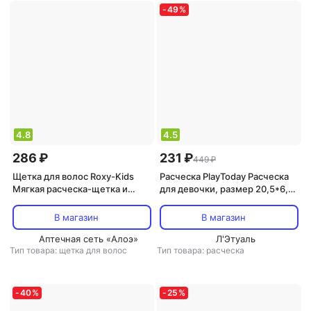
-
49
%
4.8
4.5
286 ₽
231 ₽
449 ₽
Щетка для волос Roxy-Kids
Расческа PlayToday Расческа
Мягкая расческа-щетка и
для девочки, размер 20,5*6,7
гребешок с ворсом из овечьей
см, голубой 4630047720546
шерсти, цвет персиковый
В магазин
В магазин
Аптечная сеть «Алоэ»
Л'Этуаль
Тип товара: щетка для волос
Тип товара: расческа
-
40
%
-
25
%