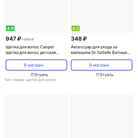
4.9
4.5
947 ₽
348 ₽
1 263 ₽
Щетка для волос Canpol
Аксессуар для ухода за
Щетка для волос детская
малышом Dr.Tuttelle Ватные
Newborn baby натуральная
диски 100 % нат. хлопок. 100
мягкая с гребнем 0+ белая
штук./18
В магазин
В магазин
Л'Этуаль
Л'Этуаль
Тип товара: щетка для волос