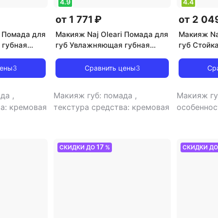
4.9
4.4
от 1 771 ₽
от 2 04
i Помада для
Макияж Naj Oleari Помада для
Макияж Na
 губная
губ Увлажняющая губная
губ Стойк
ELIGHT
помада CREAMY DELIGHT
помада LA
LIPSTICK 8011003840878
COLOUR 8
цены
3
Сравнить цены
3
Ср
ада
,
Макияж губ: помада
,
Макияж гу
а: кремовая
текстура средства: кремовая
особеннос
стойкая
,
жидкая
,
ф
17
СКИДКИ ДО
%
СКИДКИ Д