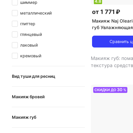
4.8
шиммер
от 1 771 ₽
металлический
Макияж Naj Olear
глиттер
губ Увлажняющая
помада CREAMY D
глянцевый
LIPSTICK
Сравнить 
лаковый
кремовый
Макияж губ: пом
текстура средств
Вид туши для ресниц
удлиняющая
30
СКИДКИ ДО
%
Макияж бровей
объемная
карандаш
подкручивающая
Макияж губ
гель
с эффектом накладных ресниц
помада
тени
для чувствительных глаз