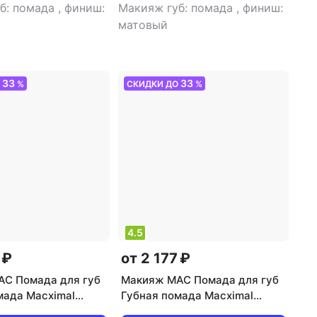
б: помада
,
финиш:
Макияж губ: помада
,
финиш:
матовый
33
33
О
%
СКИДКИ ДО
%
4.5
 ₽
от 2 177 ₽
C Помада для губ
Макияж MAC Помада для губ
мада Macximal
Губная помада Macximal
stick 0773602685554
Matte Lipstick 0773602685585