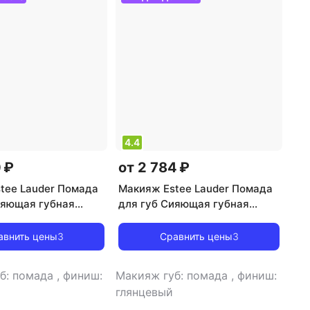
4.4
 ₽
от 2 784 ₽
tee Lauder Помада
Макияж Estee Lauder Помада
ияющая губная
для губ Сияющая губная
e Color Explicit
помада Pure Color Explicit
 Lipstick
Slick Shine Lipstick
авнить цены
3
Сравнить цены
3
09874
0887167709935
б: помада
,
финиш:
Макияж губ: помада
,
финиш:
глянцевый