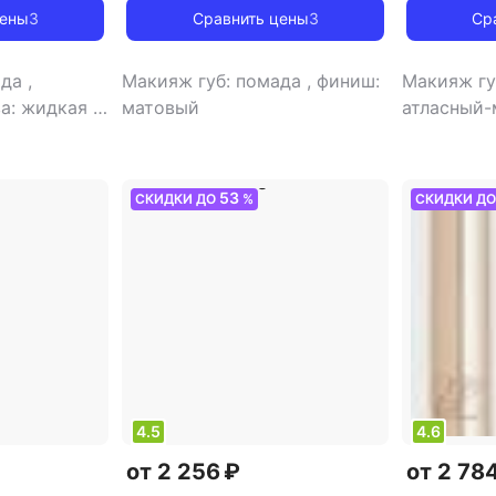
цены
3
Сравнить цены
3
Ср
ада
,
Макияж губ: помада
,
финиш:
Макияж гу
ва: жидкая
,
матовый
атласный-
53
СКИДКИ ДО
%
СКИДКИ Д
4.5
4.6
от 2 256 ₽
от 2 78