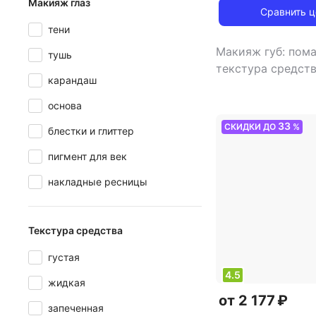
Макияж глаз
Сравнить 
тени
Макияж губ: пом
тушь
текстура средст
карандаш
финиш: матовый
основа
33
СКИДКИ ДО
%
блестки и глиттер
пигмент для век
накладные ресницы
Текстура средства
густая
4.5
жидкая
от 2 177 ₽
запеченная