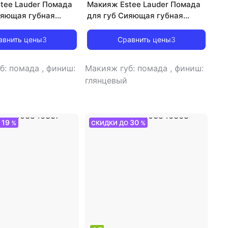
tee Lauder Помада
Макияж Estee Lauder Помада
ияющая губная
для губ Сияющая губная
e Color Explicit
помада Pure Color Explicit
 Lipstick
Slick Shine Lipstick
авнить цены
3
Сравнить цены
3
09966
0887167709959
б: помада
,
финиш:
Макияж губ: помада
,
финиш:
глянцевый
19
30
О
%
СКИДКИ ДО
%