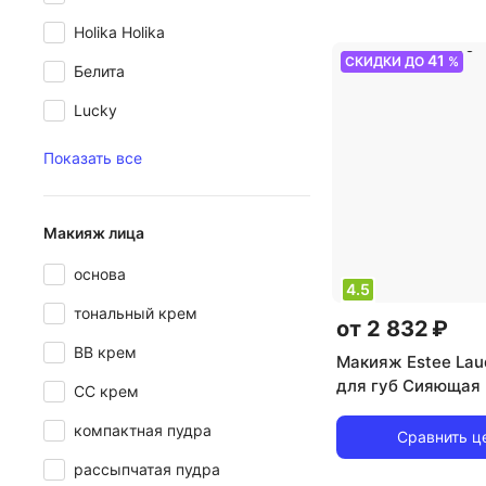
Holika Holika
41
СКИДКИ ДО
%
Белита
Lucky
Показать все
Макияж лица
основа
4.5
тональный крем
от 2 832 ₽
BB крем
Макияж Estee Lau
для губ Сияющая 
CC крем
помада Pure Color 
компактная пудра
Slick Shine Lipstic
Сравнить ц
0887167709980
рассыпчатая пудра