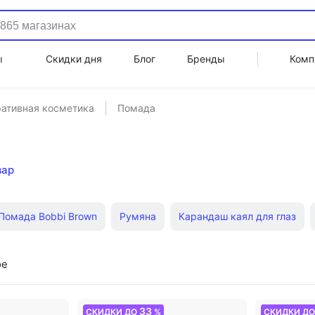
ы
Скидки дня
Блог
Бренды
Комп
ативная косметика
Помада
вар
Помада Bobbi Brown
Румяна
Карандаш каял для глаз
sai
Пудра Catrice
Коричневая тушь
Bb крем Erborian
ое
ns
Тушь для ресниц Pupa
Помада Seventeen
Тональн
33
СКИДКИ ДО
%
СКИДКИ Д