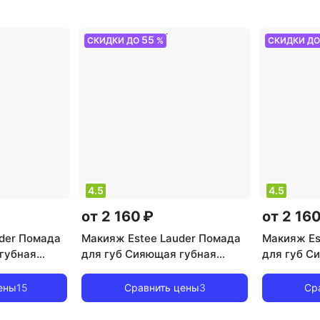
55
СКИДКИ ДО
%
СКИДКИ Д
4.5
4.5
от 2 160 ₽
от 2 160
der Помада
Макияж Estee Lauder Помада
Макияж Es
губная
для губ Сияющая губная
для губ С
Explicit
помада Pure Color Explicit
помада Pur
k
Slick Shine Lipstick
Slick Shine
ены
15
Сравнить цены
3
Ср
0887167709911