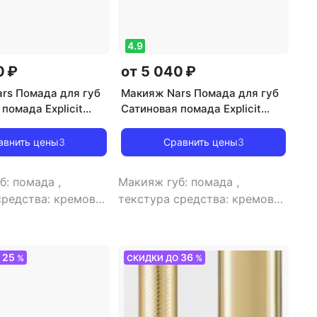
4.9
0 ₽
от 5 040 ₽
rs Помада для губ
Макияж Nars Помада для губ
помада Explicit
Сатиновая помада Explicit
stick 0194251156378
Luxury Lipstick 0194251157207
авнить цены
3
Сравнить цены
3
б: помада
,
Макияж губ: помада
,
средства: кремовая
текстура средства: кремовая
тласный-кремовый
,
финиш: атласный-кремовый
25
36
О
%
СКИДКИ ДО
%