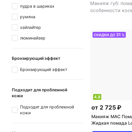
Макияж губ: пом
пудра в шариках
особенности кос
румяна
стойкая
,
палетки
есть
,
финиш: гля
хайлайтер
31
СКИДКИ ДО
%
люминайзер
Бронзирующий эффект
Бронзирующий эффект
Подходит для проблемной
кожи
4.8
от 2 725 ₽
Подходит для проблемной
кожи
Макияж MAC Пома
Жидкая помада Lo
Ink Lip Colour 07