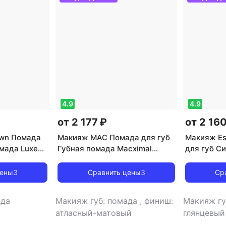
4.9
4.9
от 2 177 ₽
от 2 160
own Помада
Макияж MAC Помада для губ
Макияж Es
омада Luxe
Губная помада Macximal
для губ С
16170225500
Matte Lipstick
помада Pur
Slick Shine
цены
3
Сравнить цены
3
Ср
08871677
ада
Макияж губ: помада
,
финиш:
Макияж гу
атласный-матовый
глянцевый