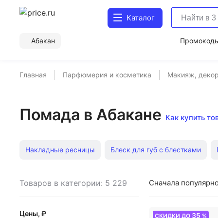
Каталог
Абакан
Промокод
Главная
Парфюмерия и косметика
Макияж, декор
Помада в Абакане
Как купить то
Накладные ресницы
Блеск для губ с блестками
Тональный крем Pupa
Помада ArtDeco
Пудра Sen
Товаров в категории: 5 229
Сначала популярн
Водостойкая тушь для ресниц
Тональный крем Clari
Цены, ₽
35
СКИДКИ ДО
%