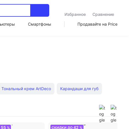
Избранное
Сравнение
ьютеры
Смартфоны
Продавайте на Price
Тональный крем ArtDeco
Карандаши для губ
Минеральная пудра
Помада Divage
ый крем Missha
55
42
О
%
СКИДКИ ДО
%