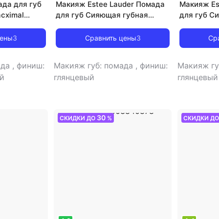
да для губ
Макияж Estee Lauder Помада
Макияж Es
cximal
для губ Сияющая губная
для губ С
773602684854
помада Pure Color Explicit
помада Pur
Slick Shine Lipstick
Slick Shine
цены
3
Сравнить цены
3
Ср
0887167709898
08871677
ада
,
финиш:
Макияж губ: помада
,
финиш:
Макияж гу
й
глянцевый
глянцевый
30
СКИДКИ ДО
%
СКИДКИ Д