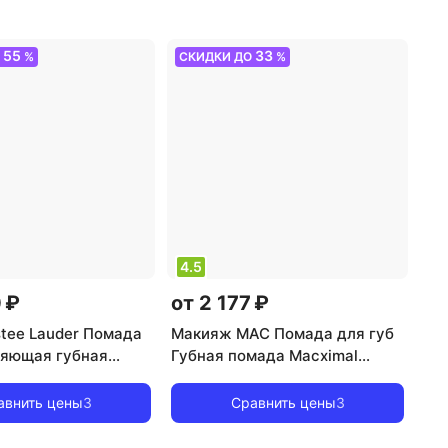
55
33
О
%
СКИДКИ ДО
%
4.5
 ₽
от 2 177 ₽
tee Lauder Помада
Макияж MAC Помада для губ
ияющая губная
Губная помада Macximal
e Color Explicit
Matte Lipstick 0773602685523
 Lipstick 0
авнить цены
3
Сравнить цены
3