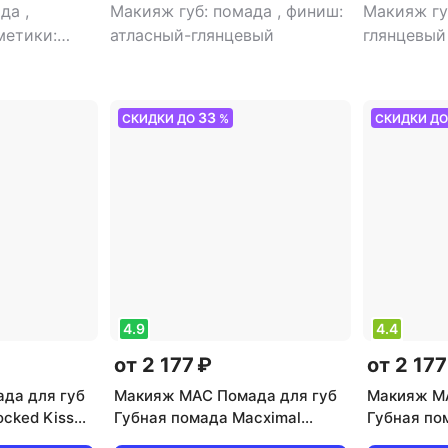
ада
,
Макияж губ: помада
,
финиш:
Макияж гу
метики:
атласный-глянцевый
глянцевый
 и наборы:
нцевый
33
СКИДКИ ДО
%
СКИДКИ Д
4.9
4.4
от 2 177 ₽
от 2 177
да для губ
Макияж MAC Помада для губ
Макияж MA
cked Kiss
Губная помада Macximal
Губная по
73602646128
Matte Lipstick 0773602685196
Matte Lip