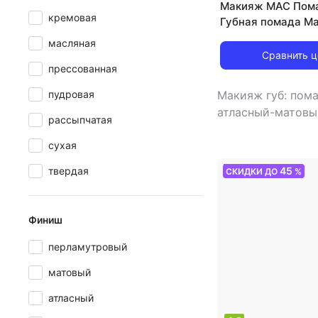
Макияж MAC Пома
кремовая
Губная помада Ma
Matte Lipstick 0
масляная
Сравнить 
прессованная
пудровая
Макияж губ: пом
атласный-матовы
рассыпчатая
сухая
45
твердая
СКИДКИ ДО
%
Финиш
перламутровый
матовый
атласный