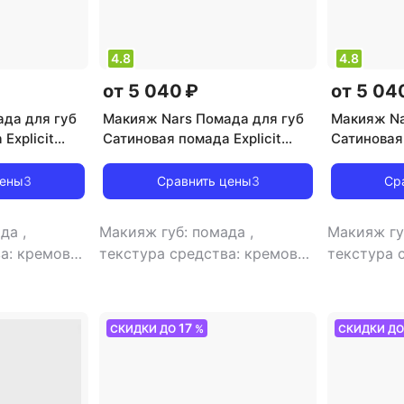
4.8
4.8
от 5 040 ₽
от 5 04
да для губ
Макияж Nars Помада для губ
Макияж Na
Explicit
Сатиновая помада Explicit
Сатиновая 
194251156330
Luxury Lipstick 0194251156392
Luxury Lip
цены
3
Сравнить цены
3
Ср
ада
,
Макияж губ: помада
,
Макияж гу
а: кремовая
текстура средства: кремовая
текстура 
й-кремовый
,
финиш: атласный-кремовый
,
финиш: а
17
СКИДКИ ДО
%
СКИДКИ Д