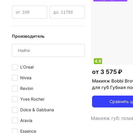
от
до
Производитель
4.8
L'Oreal
от 3 575 ₽
Nivea
Макияж Bobbi Br
для губ Губная п
Revlon
Shine Intense 07
Yves Rocher
Сравнить 
Dolce & Gabbana
Макияж губ: пом
Aravia
Essence