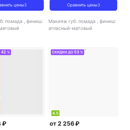
авнить цены
3
Сравнить цены
3
б: помада
,
финиш:
Макияж губ: помада
,
финиш:
матовый
атласный-матовый
42
53
О
%
СКИДКИ ДО
%
4.5
4 ₽
от 2 256 ₽