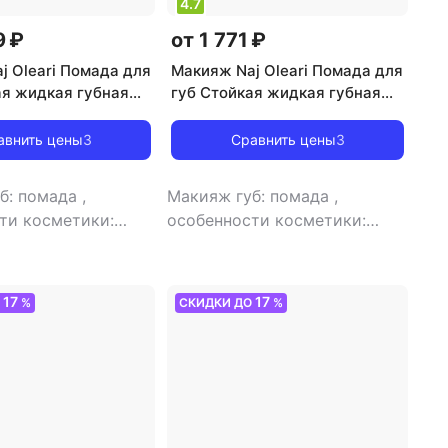
4.7
9 ₽
от 1 771 ₽
j Oleari Помада для
Макияж Naj Oleari Помада для
ая жидкая губная
губ Стойкая жидкая губная
STING EMBRACE LIP
помада LASTING EMBRACE LIP
011003846337
COLOUR 8011003846368
авнить цены
3
Сравнить цены
3
б: помада
,
Макияж губ: помада
,
ти косметики:
особенности косметики:
текстура средства:
стойкая
,
текстура средства:
иниш: матовый
жидкая
,
финиш: матовый
17
17
О
%
СКИДКИ ДО
%