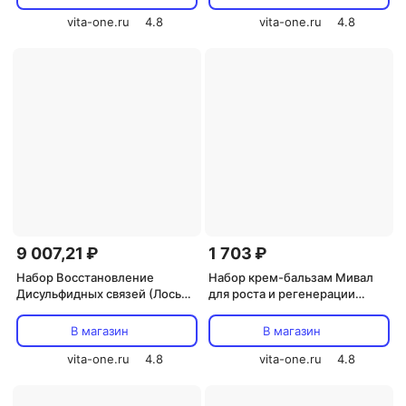
vita-one.ru
4.8
vita-one.ru
4.8
9 007,21 ₽
1 703 ₽
Набор Восстановление
Набор крем-бальзам Мивал
Дисульфидных связей (Лосьон
для роста и регенерации
+ Фиксаж) HAIR CONCEPT
волос 100 мл + шампунь 150
200мл+250мл
мл и бальзам-ополаскиватель
В магазин
В магазин
ФлорасилиК 150 мл
vita-one.ru
4.8
vita-one.ru
4.8