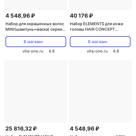
4 548,96 ₽
40 176 ₽
Набор для окрашенных волос
Набор ELEMENTS для кожи
MINI(шампунь+маска) серии
головы HAIR CONCEPT
ELITE PRO HAIR CONCEPT
500мл+400гр+4х40мл
500мл+300мл
В магазин
В магазин
vita-one.ru
4.8
vita-one.ru
4.8
25 816,32 ₽
4 548,96 ₽