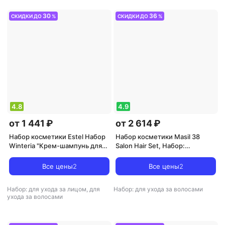
лицом, для ухода за волосами
30
36
СКИДКИ ДО
%
СКИДКИ ДО
%
4.8
4.9
от 1 441 ₽
от 2 614 ₽
Набор косметики Estel Набор
Набор косметики Masil 38
Winteria "Крем-шампунь для
Salon Hair Set, Набор:
волос и кожи головы 250 мл +
шампунь, 300/8 мл + маска,
Бальзам-антистатик для
200/8 мл
Все цены
2
Все цены
2
волос 200 мл"
Набор: для ухода за лицом, для
Набор: для ухода за волосами
ухода за волосами