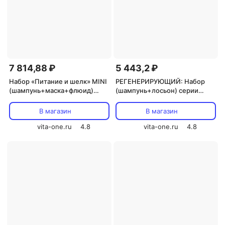
7 814,88 ₽
5 443,2 ₽
Набор «Питание и шелк» MINI
РЕГЕНЕРИРУЮЩИЙ: Набор
(шампунь+маска+флюид)
(шампунь+лосьон) серии
NUTRITIVE серии ELITE PRO
BIOLOGICAL HAIR CONCEPT
HAIR CONCEPT
250мл+125мл
В магазин
В магазин
300мл+500мл+50мл
vita-one.ru
4.8
vita-one.ru
4.8