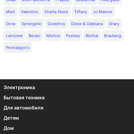
Mixit
Valentino
Chatte Noire
Tiffany
Jo Malone
Dove
Synergetic
Godefroy
Dolce & Gabbana
Shary
Lancome
Велес
Mistine
Poeteq
Biothal
Brauberg
Penhaligon's
Электроника
Бытовая техника
Для автомобиля
Детям
Дом