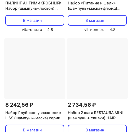
ПИЛИНГ АНТИМИКРОБНЫЙ:
Набор «Питание и шелк»
Набор (шампунь+лосьон)
(шампунь+маска+флюид)
серии BIOLOGICAL HAIR
NUTRITIVE серии ELITE PRO
CONCEPT 250мл+125мл
HAIR CONCEPT
В магазин
В магазин
1000мл+1000мл+100мл
vita-one.ru
4.8
vita-one.ru
4.8
8 242,56 ₽
2 734,56 ₽
Набор Глубокое увлажнение
Набор 2 шага RESTAURA MINI
LISS (шампунь+маска) серии
(шампунь + сливки) HAIR
ELITE PRO HAIR CONCEPT
CONCEPT 100мл+100мл
1000мл+1000мл
В магазин
В магазин