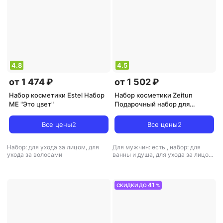
4.8
4.5
от 1 474 ₽
от 1 502 ₽
Набор косметики Estel Набор
Набор косметики Zeitun
ME "Это цвет"
Подарочный набор для
мужчин SULTAN'S CHARM для
ухода за кожей тела и
Все цены
2
Все цены
2
волосами: укрепляющий
шампунь и парфюмированный
Набор: для ухода за лицом, для
Для мужчин: есть
,
набор: для
гель для душа, аромат Tobacco
ухода за волосами
ванны и душа, для ухода за лицом,
&
для ухода за телом, для ухода за
волосами
41
СКИДКИ ДО
%