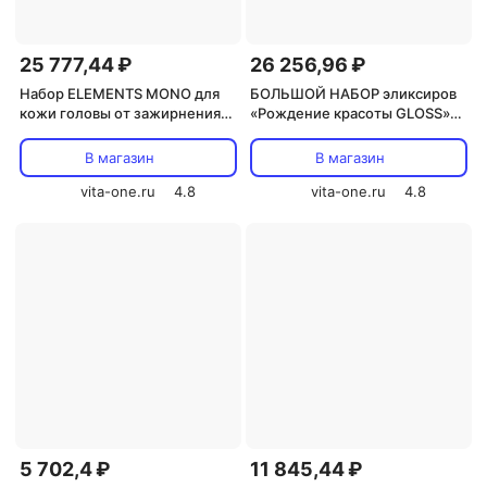
25 777,44 ₽
26 256,96 ₽
Набор ELEMENTS MONO для
БОЛЬШОЙ НАБОР эликсиров
кожи головы от зажирнения
«Рождение красоты GLOSS»
HAIR CONCEPT
HAIR CONCEPT 4х(6x12мл)
500мл+400гр+250мл+40мл
В магазин
В магазин
vita-one.ru
4.8
vita-one.ru
4.8
5 702,4 ₽
11 845,44 ₽