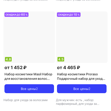
60
10
СКИДКИ ДО
%
СКИДКИ ДО
%
4.8
4.5
от 1 452 ₽
от 4 465 ₽
Набор косметики Masil Набор
Набор косметики Proraso
для восстановления волос
Подарочный набор для ухода
Salon Hair Set
за бородой Azur Lime Set
Все цены
2
Все цены
2
Набор: для ухода за волосами
Для мужчин: есть
,
набор:
парфюмерный, для ухода за
бородой и усами, для ухода за