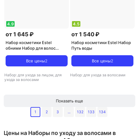
4.9
4.5
от 1 645 ₽
от 1 540 ₽
Набор косметики Estel
Набор косметики Estel Набор
обними Набор для волос
Путь воды
"Объятия заботы", Шампунь-
комфорт + кондиционер-
Все цены
2
Все цены
2
восстановление + сыворотка-
уход для кончиков волос
Набор: для ухода за лицом, для
Набор: для ухода за волосами
ухода за волосами
Показать еще
1
2
3
...
132
133
134
Цены на Наборы по уходу за волосами в