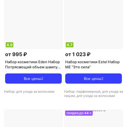
4.6
4.7
от 995 ₽
от 1 023 ₽
Набор косметики Eden Набор
Набор косметики Estel Набор
Потрясающий объем шампунь
ME "Это сила"
300 мл бальзам 300 мл спрей
термозащита
Все цены
2
Все цены
2
Набор: для ухода за волосами
Набор: парфюмерный, для ухода за
лицом, для ухода за волосами
44
СКИДКИ ДО
%