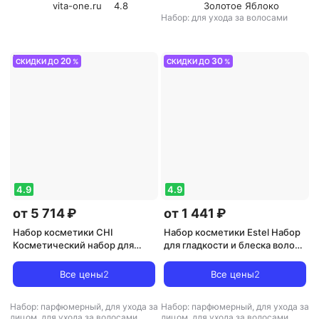
vita-one.ru
4.8
Золотое Яблоко
Набор: для ухода за волосами
20
30
СКИДКИ ДО
%
СКИДКИ ДО
%
4.9
4.9
от 5 714 ₽
от 1 441 ₽
Набор косметики CHI
Набор косметики Estel Набор
Косметический набор для
для гладкости и блеска волос
волос Шампунь Infra, 355 мл +
OTIUM DIAMOND
Кондиционер Infra, 350 мл +
Все цены
2
Все цены
2
Кондиционер Кератин Мист,
355 мл + Гель
Набор: парфюмерный, для ухода за
Набор: парфюмерный, для ухода за
восстанавливающий, 59 мл
лицом, для ухода за волосами
лицом, для ухода за волосами