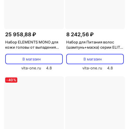
25 958,88 ₽
8 242,56 ₽
Набор ELEMENTS MONO для
Набор для Питания волос
кожи головы от выпадения
(шампунь+маска) серии ELITE
волос HAIR CONCEPT
PRO HAIR CONCEPT
500мл+400гр+250мл+40мл
1000мл+1000мл
В магазин
В магазин
vita-one.ru
4.8
vita-one.ru
4.8
-
40
%