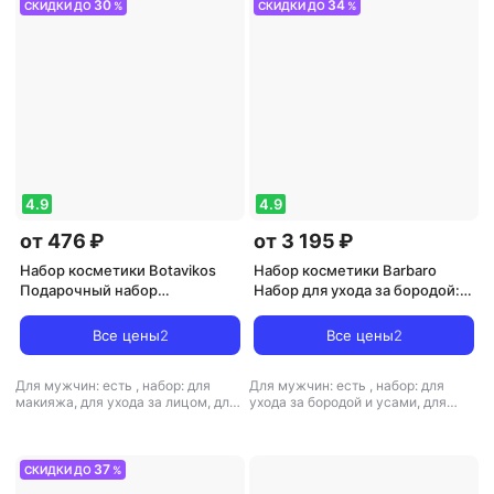
30
34
СКИДКИ ДО
%
СКИДКИ ДО
%
4.9
4.9
от 476 ₽
от 3 195 ₽
Набор косметики Botavikos
Набор косметики Barbaro
Подарочный набор
Набор для ухода за бородой:
ароматерапии Энерджи, 2
Бальзам для бороды, 30 мл.,
предмета
Масло для бороды, 30 мл.,
Все цены
2
Все цены
2
Шампунь твердый "Lavr", 50 гр
Для мужчин: есть
,
набор: для
Для мужчин: есть
,
набор: для
макияжа, для ухода за лицом, для
ухода за бородой и усами, для
ухода за волосами
ухода за волосами
37
СКИДКИ ДО
%