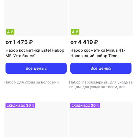
4.8
4.8
от 1 475 ₽
от 4 419 ₽
Набор косметики Estel Набор
Набор косметики Minus 417
ME "Это блеск"
Новогодний набор Time
control: комплексный уход 50
мл + 10 мл + 10 мл + 25 мл
Все цены
2
Все цены
2
Набор: для ухода за волосами
Набор: парфюмерный, для ухода за
лицом, для ухода за телом, для
ухода за волосами
30
30
СКИДКИ ДО
%
СКИДКИ ДО
%