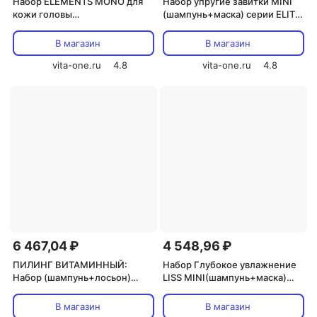
Набор ELEMENTS MONO для
Набор упругие завитки MINI
кожи головы
(шампунь+маска) серии ELITE
регенерирующий HAIR
PRO HAIR CONCEPT
CONCEPT
500мл+300мл
В магазин
В магазин
500мл+400гр+250мл+40мл
vita-one.ru
4.8
vita-one.ru
4.8
6 467,04 ₽
4 548,96 ₽
ПИЛИНГ ВИТАМИННЫЙ:
Набор Глубокое увлажнение
Набор (шампунь+лосьон)
LISS MINI(шампунь+маска)
серии BIOLOGICAL HAIR
серии ELITE PRO HAIR
CONCEPT 250мл+125мл
CONCEPT 500мл+300мл
В магазин
В магазин