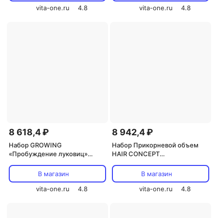
vita-one.ru
4.8
vita-one.ru
4.8
8 618,4 ₽
8 942,4 ₽
Набор GROWING
Набор Прикорневой объем
«Пробуждение луковиц»
HAIR CONCEPT
(шампунь+лосьон+эссенция)
1000мл+85мл+85мл+125мл
серии BIOLOGICAL HAIR
В магазин
В магазин
CONCEPT
250мл+250мл+6x10мл
vita-one.ru
4.8
vita-one.ru
4.8