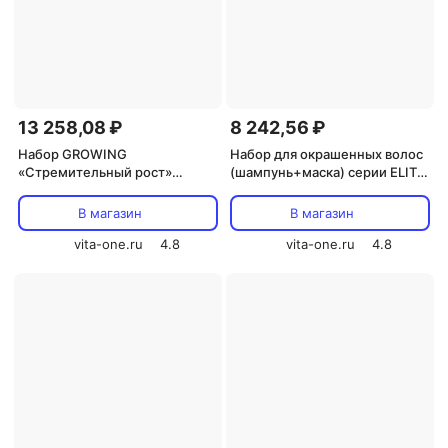
13 258,08 ₽
8 242,56 ₽
Набор GROWING
Набор для окрашенных волос
«Стремительный рост»
(шампунь+маска) серии ELITE
(шампунь+лосьон+эссенция)
PRO HAIR CONCEPT
серии BIOLOGICAL HAIR
1000мл+1000мл
В магазин
В магазин
CONCEPT
250мл+6x12мл+125мл
vita-one.ru
4.8
vita-one.ru
4.8