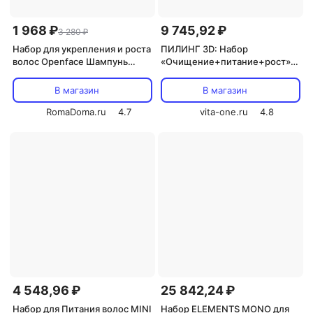
1 968 ₽
9 745,92 ₽
3 280 ₽
Набор для укрепления и роста
ПИЛИНГ 3D: Набор
волос Openface Шампунь
«Очищение+питание+рост»
ToTheRoots 100мл +
(шампунь+лосьон) серии
Сыворотка LostAndFound
BIOLOGICAL HAIR CONCEPT
В магазин
В магазин
100мл
250мл+6x12мл
RomaDoma.ru
4.7
vita-one.ru
4.8
4 548,96 ₽
25 842,24 ₽
Набор для Питания волос MINI
Набор ELEMENTS MONO для