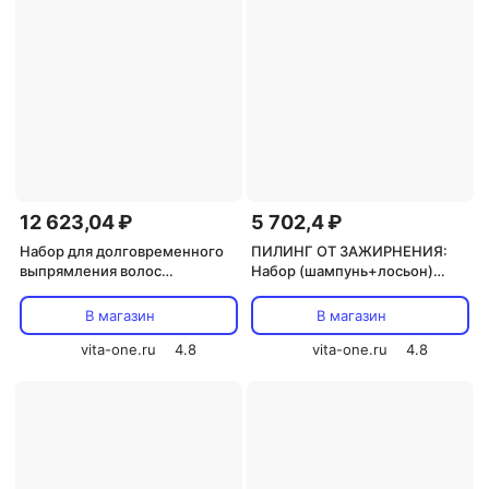
12 623,04 ₽
5 702,4 ₽
Набор для долговременного
ПИЛИНГ ОТ ЗАЖИРНЕНИЯ:
выпрямления волос
Набор (шампунь+лосьон)
BEAUTACH (5 шагов) HAIR
серии BIOLOGICAL HAIR
CONCEPT
CONCEPT 250мл+125мл
В магазин
В магазин
vita-one.ru
4.8
vita-one.ru
4.8