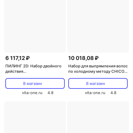
6 117,12 ₽
10 018,08 ₽
ПИЛИНГ 2D: Набор двойного
Набор для выпрямления волос
действия
по холодному методу CHICO
«Очищение+взрывное
(4 шага) HAIR CONCEPT
питание»
В магазин
В магазин
(шампунь+эссенция) серии
BIOLOGICAL HAIR CONCEPT
vita-one.ru
4.8
vita-one.ru
4.8
250мл+6х10мл