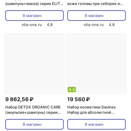
(шампунь+маска) серии ELITE
кожи головы при себорее и
PRO HAIR CONCEPT
раздражении HAIR CONCEPT
500мл+300мл
500мл+400гр+250мл+40мл
В магазин
В магазин
vita-one.ru
4.8
vita-one.ru
4.8
4.5
9 862,56 ₽
19 560 ₽
Набор DETOX ORGANIC CARE
Набор косметики Davines
(эмульсия+шампунь) серии
Набор для абсолютной
BIOLOGICAL HAIR CONCEPT
красоты волос Precious
550мл+250мл
Temperate Forest
В магазин
В магазин