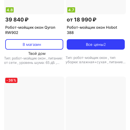
4.8
4.7
39 840 ₽
от 18 990 ₽
Робот-мойщик окон Qyron
Робот-мойщик окон Hobot
RW902
388
В магазин
Все цены
2
Твой дом
Тип: робот-мойщик окон
,
тип
Тип: робот-мойщик окон
,
питание:
уборки: влажная+сухая
,
питание:
от сети
,
уровень шума: 65 дБ
,
от аккумулятора/от сети
,
время
мощность: 72 Вт
автономной работы: 20 мин
,
уровень шума: 65 дБ
,
мощность:
90 Вт
-
36
%