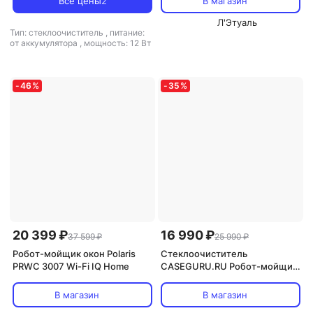
Все цены
2
В магазин
автоматический
Л'Этуаль
Тип: стеклоочиститель
,
питание:
от аккумулятора
,
мощность: 12 Вт
-
46
%
-
35
%
20 399 ₽
16 990 ₽
37 599 ₽
25 990 ₽
Робот-мойщик окон Polaris
Стеклоочиститель
PRWC 3007 Wi-Fi IQ Home
CASEGURU.RU Робот-мойщик
окон и других гладких
поверхностей CGWash
В магазин
В магазин
автоматический