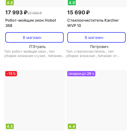
4.6
4.9
17 993 ₽
15 690 ₽
27 990 ₽
Робот-мойщик окон Hobot
Стеклоочиститель Karcher
368
WVP 10
В магазин
В магазин
Л'Этуаль
Петрович
Тип: робот-мойщик окон
,
тип
Тип: стеклоочиститель
,
тип
уборки: влажная+сухая
,
питание:
уборки: влажная
,
питание: от
от аккумулятора/от сети
,
время
аккумулятора
,
время автономной
автономной работы: 20 мин
,
работы: 35 мин
,
уровень шума: 58
уровень шума: 65 дБ
,
мощность:
дБ
,
мощность: 12.5 Вт
90 Вт
-
15
%
29
СКИДКИ ДО
%
4.5
4.4