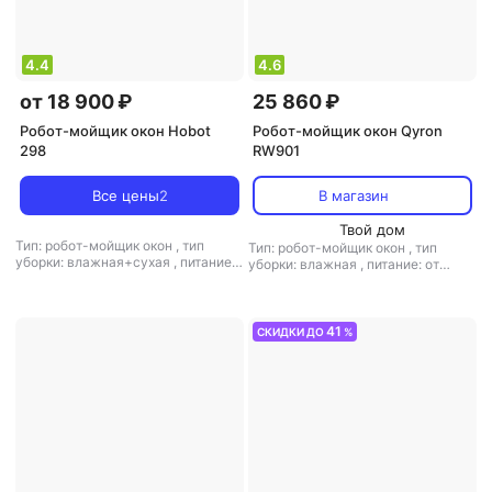
4.4
4.6
от 18 900 ₽
25 860 ₽
Робот-мойщик окон Hobot
Робот-мойщик окон Qyron
298
RW901
Все цены
2
В магазин
Твой дом
Тип: робот-мойщик окон
,
тип
Тип: робот-мойщик окон
,
тип
уборки: влажная+сухая
,
питание:
уборки: влажная
,
питание: от
от аккумулятора/от сети
,
время
аккумулятора
,
уровень шума: 65
автономной работы: 20 мин
,
дБ
,
мощность: 72 Вт
уровень шума: 64 дБ
,
мощность:
72 Вт
41
СКИДКИ ДО
%