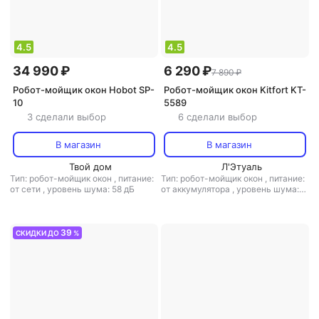
4.5
4.5
34 990 ₽
6 290 ₽
7 890 ₽
Робот-мойщик окон Hobot SP-
Робот-мойщик окон Kitfort KT-
10
5589
3 сделали выбор
6 сделали выбор
В магазин
В магазин
Твой дом
Л'Этуаль
Тип: робот-мойщик окон
,
питание:
Тип: робот-мойщик окон
,
питание:
от сети
,
уровень шума: 58 дБ
от аккумулятора
,
уровень шума:
67 дБ
,
мощность: 80 Вт
39
СКИДКИ ДО
%