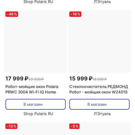
Shop Polaris RU
Л'Этуаль
-
46
%
-
16
%
17 999 ₽
15 999 ₽
33 099 ₽
18 999 ₽
Робот-мойщик окон Polaris
Стеклоочиститель РЕДМОНД
PRWC 3004 Wi-Fi IQ Home
Робот - мойщик окон W2401S
В магазин
В магазин
Shop Polaris RU
Л'Этуаль
-
13
%
-
5
%