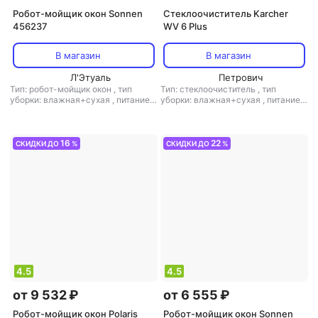
Робот-мойщик окон Sonnen
Стеклоочиститель Karcher
456237
WV 6 Plus
В магазин
В магазин
Л'Этуаль
Петрович
Тип: робот-мойщик окон
,
тип
Тип: стеклоочиститель
,
тип
уборки: влажная+сухая
,
питание:
уборки: влажная+сухая
,
питание:
от аккумулятора/от сети
,
уровень
от аккумулятора/от сети
,
уровень
шума: 65 дБ
,
мощность: 72 Вт
шума: 52 дБ
,
мощность: 10 Вт
16
22
СКИДКИ ДО
%
СКИДКИ ДО
%
4.5
4.5
от 9 532 ₽
от 6 555 ₽
Робот-мойщик окон Polaris
Робот-мойщик окон Sonnen