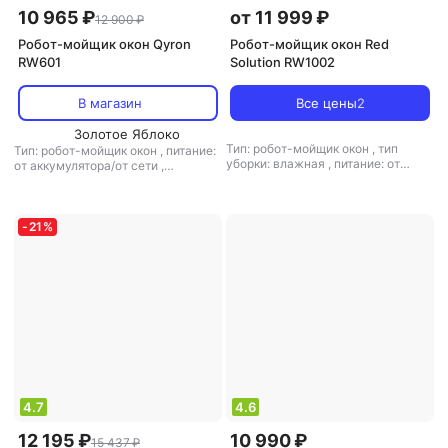
10 965 ₽
от 11 999 ₽
12 900 ₽
Робот-мойщик окон Qyron
Робот-мойщик окон Red
RW601
Solution RW1002
В магазин
Все цены
2
Золотое Яблоко
Тип: робот-мойщик окон
,
тип
Тип: робот-мойщик окон
,
питание:
уборки: влажная
,
питание: от
от аккумулятора/от сети
,
аккумулятора
,
время автономной
мощность: 80 Вт
работы: 20 мин
,
уровень шума: 65
дБ
,
мощность: 72 Вт
-
21
%
4.7
4.6
12 195 ₽
10 990 ₽
15 437 ₽