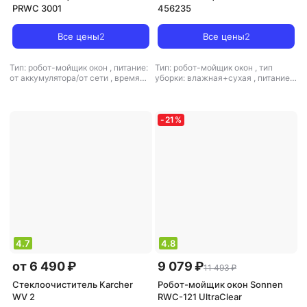
PRWC 3001
456235
Все цены
2
Все цены
2
Тип: робот-мойщик окон
,
питание:
Тип: робот-мойщик окон
,
тип
от аккумулятора/от сети
,
время
уборки: влажная+сухая
,
питание:
автономной работы: 30 мин
,
от аккумулятора/от сети
,
уровень
уровень шума: 67 дБ
,
мощность:
шума: 65 дБ
,
мощность: 80 Вт
72 Вт
-
21
%
4.7
4.8
от 6 490 ₽
9 079 ₽
11 493 ₽
Стеклоочиститель Karcher
Робот-мойщик окон Sonnen
WV 2
RWC-121 UltraClear