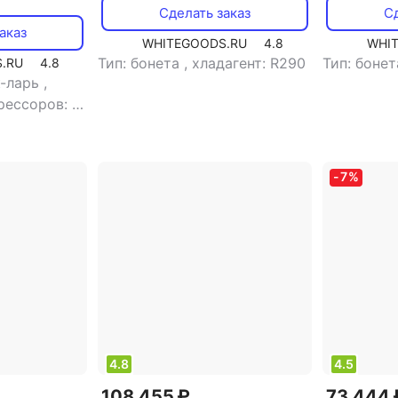
Сделать заказ
Сд
аказ
WHITEGOODS.RU
4.8
WHI
Тип: бонета
,
хладагент: R290
Тип: боне
.RU
4.8
к-ларь
,
рессоров: 1
,
электронное
,
общий
-
7
%
4.8
4.5
108 455 ₽
73 444 