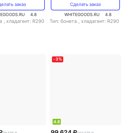
елать заказ
Сделать заказ
TEGOODS.RU
4.8
WHITEGOODS.RU
4.8
та
,
хладагент: R290
Тип: бонета
,
хладагент: R290
-
3
%
4.8
₽
99 624 ₽