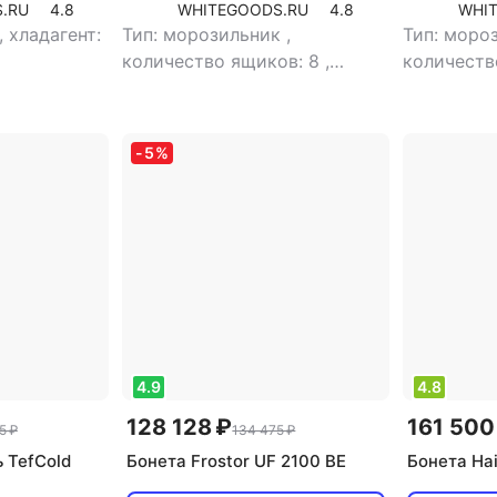
.RU
4.8
WHITEGOODS.RU
4.8
WHI
,
хладагент:
Тип: морозильник
,
Тип: моро
количество ящиков: 8
,
количеств
количество компрессоров: 1
,
количеств
тип установки:
тип устан
встраиваемый
,
тип
встраива
-
5
%
управления: электронное
,
управлени
хладагент: R600a
,
количеств
количество дверей: 1
,
общий
объем: 204
объем: 204 л
4.9
4.8
128 128 ₽
161 500
5 ₽
134 475 ₽
 TefCold
Бонета Frostor UF 2100 BE
Бонета Ha