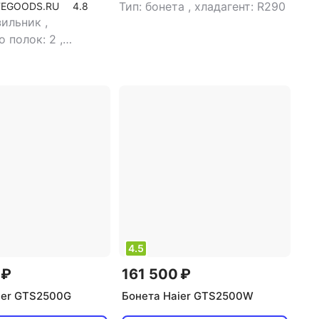
Тип: бонета
,
хладагент: R290
TEGOODS.RU
4.8
зильник
,
о полок: 2
,
о компрессоров: 1
,
овки:
емый
,
тип
я: электронное
,
о дверей: 1
,
общий
 л
4.5
 ₽
161 500 ₽
ier GTS2500G
Бонета Haier GTS2500W