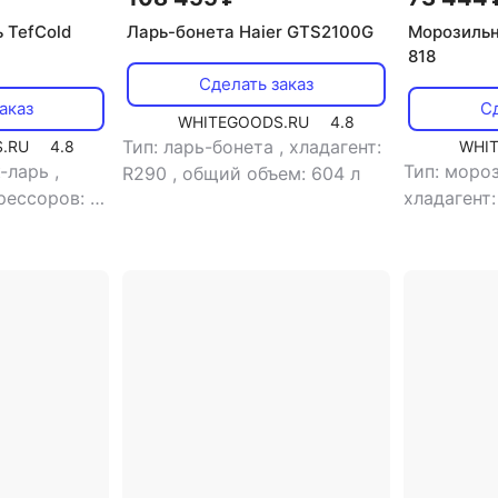
 TefCold
Ларь-бонета Haier GTS2100G
Морозильн
818
Сделать заказ
аказ
Сд
WHITEGOODS.RU
4.8
Тип: ларь-бонета
,
хладагент:
.RU
4.8
WHI
к-ларь
,
Тип: моро
R290
,
общий объем: 604 л
рессоров: 1
,
хладагент
количеств
й
,
тип
общий объ
ктронное
,
общий