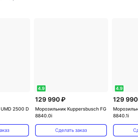
: 1
,
рессоров: 1
,
й
,
тип
аническое
,
,
й: 1
,
общий
4.9
4.9
129 990 ₽
129 990
 UMD 2500 D
Морозильник Kuppersbusch FG
Морозильн
8840.0i
8840.1i
аказ
Сделать заказ
Сд