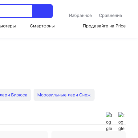
Избранное
Сравнение
ьютеры
Смартфоны
Продавайте на Price
лари Бирюса
Морозильные лари Снеж
розильные лари Italfrost
Морозильные лари Derby
ие встраиваемые морозильные камеры