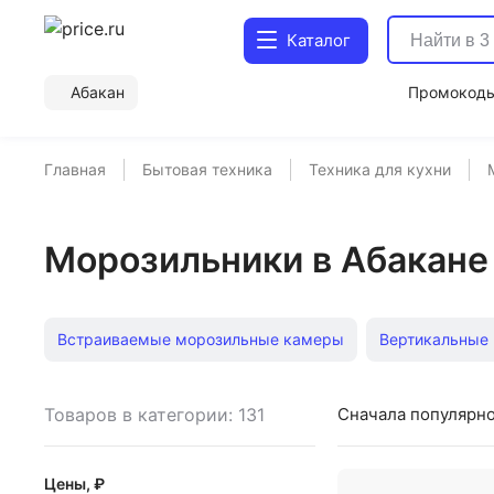
Каталог
Абакан
Промокод
Главная
Бытовая техника
Техника для кухни
Морозильники в Абакане
Встраиваемые морозильные камеры
Вертикальные
Морозильные лари Frostor
Морозильные лари Haier
Товаров в категории: 131
Сначала популярн
Морозильные лари Ugur
Морозильные лари Tefcold
Цены, ₽