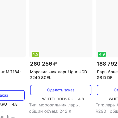
зильники Атлант
Морозильники Cooleq
4.5
4.9
260 256 ₽
188 792
нт M 7184-
Морозильник-ларь Ugur UCD
Ларь-боне
2240 SCEL
GB D DF
Сделать заказ
Сд
аказ
WHITEGOODS.RU
4.8
WHI
.RU
4.8
Тип: морозильник-ларь
,
Тип: ларь
к
,
общий объем: 242 л
R290
,
общ
ов: 6
,