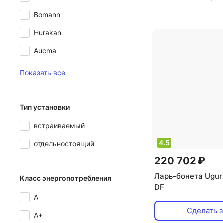
количество полок
Bomann
количество комп
тип установки:
Hurakan
отдельностоящи
Aucma
управления: мех
хладагент: R600a
Показать все
количество двере
объем: 240 л
Тип установки
встраиваемый
4.5
отдельностоящий
220 702 ₽
Ларь-бонета Ugur
Класс энергопотребления
DF
A
Сделать з
A+