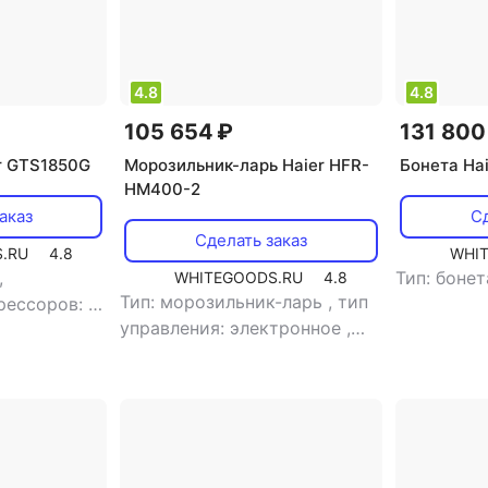
4.8
4.8
105 654 ₽
131 800
r GTS1850G
Морозильник-ларь Haier HFR-
Бонета Ha
HM400-2
аказ
Сд
Сделать заказ
.RU
4.8
WHI
,
Тип: боне
WHITEGOODS.RU
4.8
Тип: морозильник-ларь
,
тип
рессоров: 1
,
управления: электронное
,
общий
хладагент: R290