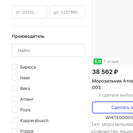
Морозильники Beko
Морозильники Bomann
Моро
от
до
Производитель
5.0
1 отзыв
Бирюса
38 562 ₽
Haier
Морозильник Атла
003
Beko
3 сделали выбор
Атлант
Сделать з
Pozis
WHITEGOODS
Kuppersbusch
Тип: морозильни
количество ящик
Frostor