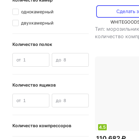
Сделать з
однокамерный
WHITEGOODS
двухкамерный
Тип: морозильни
количество комп
тип управления: 
Количество полок
,
хладагент: R290
объем: 330 л
от
до
Количество ящиков
от
до
Количество компрессоров
4.5
1
110 682 ₽