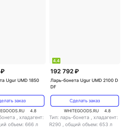
4.4
 ₽
192 792 ₽
та Ugur UMD 1850
Ларь-бонета Ugur UMD 2100 D
DF
елать заказ
Сделать заказ
TEGOODS.RU
4.8
WHITEGOODS.RU
4.8
-бонета
,
хладагент:
Тип: ларь-бонета
,
хладагент:
ий объем: 666 л
R290
,
общий объем: 653 л