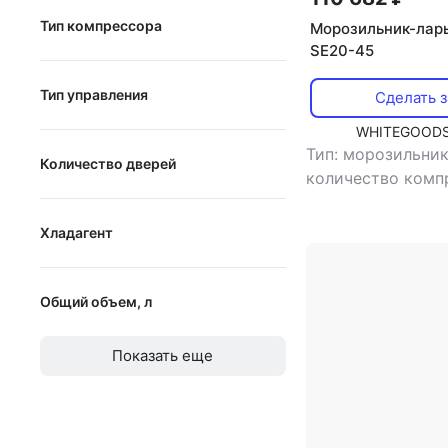
Тип компрессора
Морозильник-ларь
2
SE20-45
линейный
Тип управления
Сделать з
инверторный
WHITEGOODS
электронное
стандартный
Тип: морозильни
Количество дверей
электронно-механическое
количество комп
тип установки:
механическое
от
до
отдельностоящи
Хладагент
управления: эле
R600a
хладагент: R290
,
объем: 235 л
Общий объем, л
R134a
R290
от
до
Показать еще