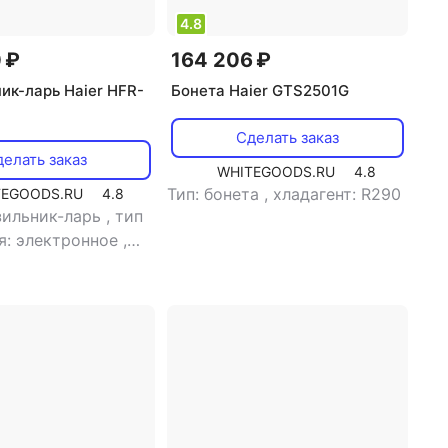
4.8
 ₽
164 206 ₽
ик-ларь Haier HFR-
Бонета Haier GTS2501G
Сделать заказ
елать заказ
WHITEGOODS.RU
4.8
Тип: бонета
,
хладагент: R290
TEGOODS.RU
4.8
зильник-ларь
,
тип
я: электронное
,
: R290