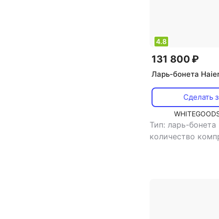
4.8
131 800 ₽
Ларь-бонета Haie
Сделать з
WHITEGOODS
Тип: ларь-бонета
количество комп
хладагент: R290
,
объем: 518 л