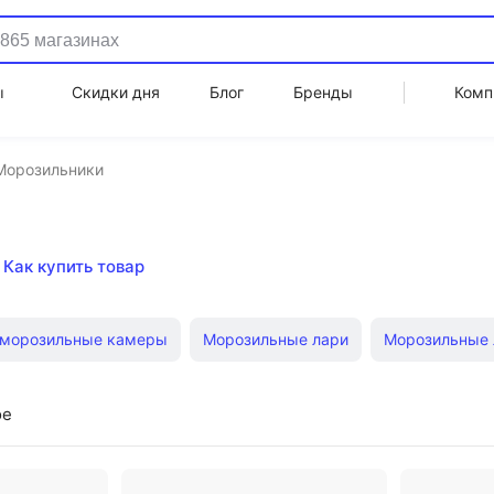
ы
Скидки дня
Блог
Бренды
Комп
Морозильники
Как купить товар
 морозильные камеры
Морозильные лари
Морозильные 
Недорогие морозильники
Морозильные лари Pozis
Мо
ое
Морозильные лари Aucma
Морозильные шкафы
Низк