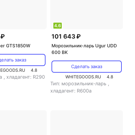
4.6
 ₽
101 643 ₽
ier GTS1850W
Морозильник-ларь Ugur UDD
600 BK
елать заказ
Сделать заказ
TEGOODS.RU
4.8
та
,
хладагент: R290
WHITEGOODS.RU
4.8
Тип: морозильник-ларь
,
хладагент: R600a