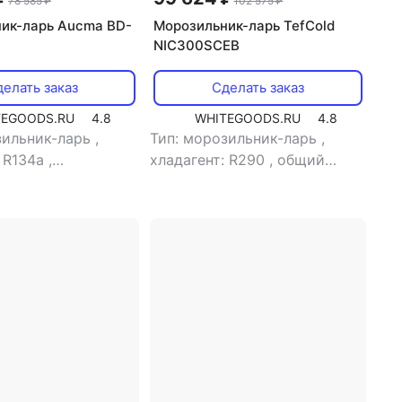
78 585 ₽
102 575 ₽
ик-ларь Aucma BD-
Морозильник-ларь TefCold
NIC300SCEB
елать заказ
Сделать заказ
TEGOODS.RU
4.8
WHITEGOODS.RU
4.8
зильник-ларь
,
Тип: морозильник-ларь
,
: R134a
,
хладагент: R290
,
общий
о дверей: 3
,
объем: 286 л
ем: 818 л