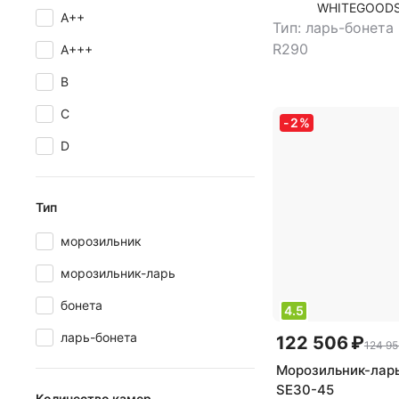
WHITEGOODS
A++
Тип: ларь-бонета
R290
A+++
B
C
-
2
%
D
Тип
морозильник
морозильник-ларь
бонета
4.5
ларь-бонета
122 506 ₽
124 95
Морозильник-ларь
SE30-45
Количество камер