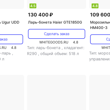
4.5
4.8
130 400 ₽
109 600
ь Ugur UDD
Ларь-бонета Haier GTE1850G
Морозильн
HM400-3
Сделать заказ
аказ
Сд
WHITEGOODS.RU
4.8
Тип: ларь-бонета
,
хладагент:
.RU
4.8
WHI
к-ларь
,
Тип: моро
R290
,
общий объем: 518 л
 л
управлени
хладагент