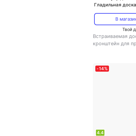
Гладильная доска
В магази
Твой 
Встраиваемая до
кронштейн для п
регулировка выс
материал столеш
металл
-
14
%
4.4