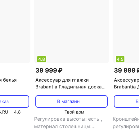
4.8
4.5
39 999 ₽
39 999 
я белья
Аксессуар для глажки
Аксессуар
Brabantia Гладильная доска
Brabantia
00)
Стрекозы 124х38 см (B)
белая с п
В магазин
В
аказ
.RU
4.8
Твой дом
Регулировка высоты: есть
,
Кронштейн
материал столешницы:
регулиров
металл
материал 