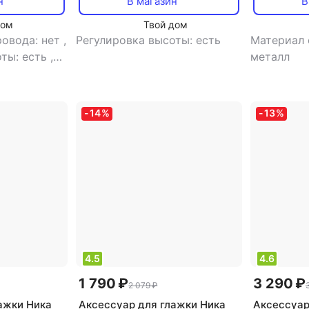
н
В магазин
В
(S)
дом
Твой дом
ровода: нет
,
Регулировка высоты: есть
Материал 
оты: есть
,
металл
ницы:
-
14
%
-
13
%
4.5
4.6
1 790 ₽
3 290 ₽
2 079 ₽
ажки Ника
Аксессуар для глажки Ника
Аксессуар