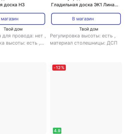
я доска Н3
Гладильная доска ЭК1 Лина
Эконом НИКА-ЭК1/1070*290
 магазин
В магазин
Твой дом
Твой дом
 для провода: нет
,
Регулировка высоты: есть
,
ка высоты: есть
,
материал столешницы: ДСП
столешницы: ДСП
-
12
%
4.9