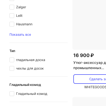
Zalger
Lelit
Hausmann
Показать все
Тип
16 900 ₽
гладильная доска
Утюг-аксессуар 
промышленных
чехлы для досок
парогенераторов L
036/7
Сделать з
Гладильный комод
WHITEGOODS
Гладильный комод