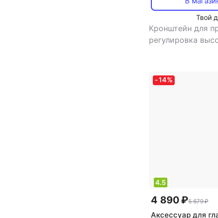
В магази
Твой 
Кронштейн для п
регулировка выс
материал столеш
металл
-
14
%
4.5
4 890 ₽
5 679 ₽
Аксессуар для гл