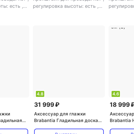
оты: есть
,
регулировка высоты: есть
,
регулиров
ницы:
материал столешницы:
металл
4.8
4.6
31 999 ₽
18 999 
ажки
Аксессуар для глажки
Аксессуар
гладильная
Brabantia Гладильная доска
Brabantia
0 см
Розовый сантини 124х38 см
гладильна
(B)
Металлизи