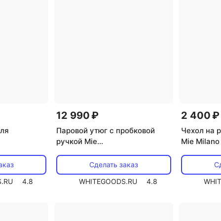
12 990 ₽
2 400 ₽
для
Паровой утюг с пробковой
Чехол на 
ручкой Mie
Mie Milano
elit PG
Classico/Milano/Duetto/Metaln
ova Genius Sistema
аказ
Сделать заказ
С
.RU
4.8
WHITEGOODS.RU
4.8
WHI