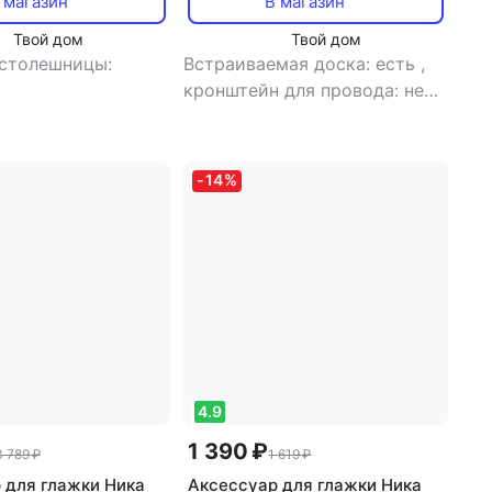
 магазин
В магазин
Твой дом
Твой дом
столешницы:
Встраиваемая доска: есть
,
кронштейн для провода: нет
,
подставка для
парогенератора: есть
,
регулировка высоты: есть
,
-
14
%
материал столешницы: ДСП
4.9
1 390 ₽
3 789 ₽
1 619 ₽
 для глажки Ника
Аксессуар для глажки Ника