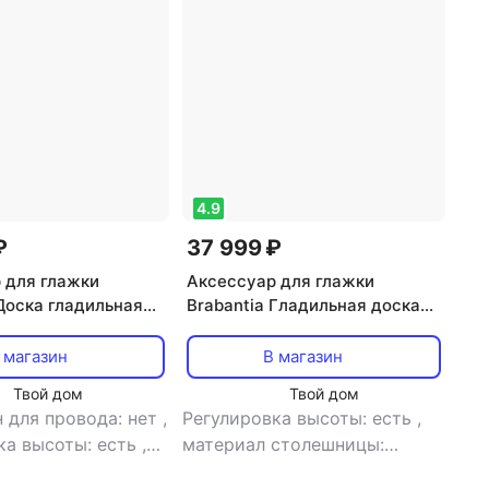
4.9
₽
37 999 ₽
 для глажки
Аксессуар для глажки
 Доска гладильная
Brabantia Гладильная доска
олосками 124х38 см
Титановые круги 124х38 см
(B)
 магазин
В магазин
Твой дом
Твой дом
 для провода: нет
,
Регулировка высоты: есть
,
ка высоты: есть
,
материал столешницы:
столешницы:
металл