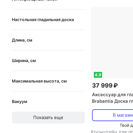
Антипригарный чехол
Настольная гладильная доска
Настольная гладильная доска
Длина, см
от
до
Ширина, см
4.9
от
до
Максимальная высота, см
37 999 ₽
Аксессуар для гл
от
до
Brabantia Доска 
Вакуум
цветок хлопка 11
Вакуум
В магази
Показать еще
Твой 
Кронштейн для п