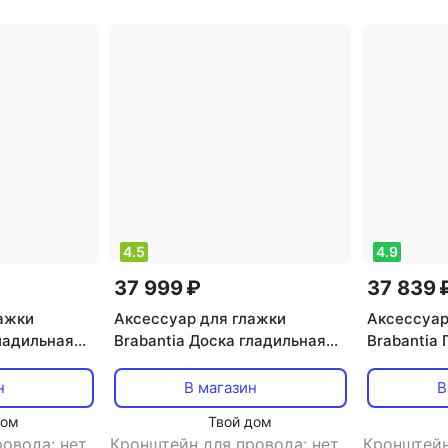
металл
4.5
4.9
37 999 ₽
37 839 
ажки
Аксессуар для глажки
Аксессуар
гладильная
Brabantia Доска гладильная
Brabantia
0х30 см
бриз 110х30 см
успокаива
см
н
В магазин
В
дом
Твой дом
ровода: нет
,
Кронштейн для провода: нет
,
Кронштейн