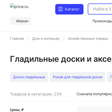
Каталог
Абакан
Промокод
Главная
Дом и интерьер
Хозяйственные товары
Гладильные доски и аксе
Доски гладильные
Рукав для гладильной доски
Доски гладильные Dogrular
Чехлы для гладильной д
Товаров в категории: 234
Сначала популярн
Доски гладильные Lelit
Доски гладильные Zalger
Цены, ₽