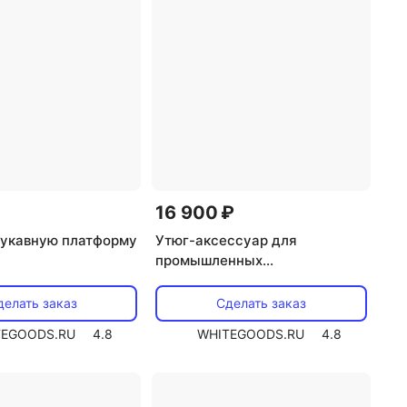
16 900 ₽
рукавную платформу
Утюг-аксессуар для
промышленных
парогенераторов Lelit PG-
024/3
делать заказ
Сделать заказ
TEGOODS.RU
4.8
WHITEGOODS.RU
4.8