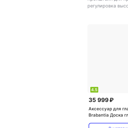
регулировка выс
материал столеш
металл
4.5
35 999 ₽
Аксессуар для гл
Brabantia Доска 
капли воды 110х3