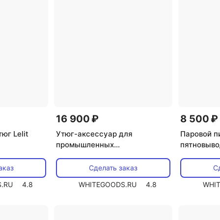
16 900 ₽
8 500 ₽
г Lelit
Утюг-аксессуар для
Паровой п
промышленных
пятновывод
парогенераторов Lelit
PG036/6
PG036/1
аказ
Сделать заказ
С
.RU
4.8
WHITEGOODS.RU
4.8
WHI