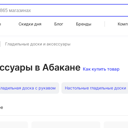
ы
Скидки дня
Блог
Бренды
Комп
Гладильные доски и аксессуары
ссуары в Абакане
Как купить товар
Гладильная доска с рукавом
Настольные гладильные доски
оски
Аксессуары для утюгов
Недорогие гладильные дос
ое
Доски гладильные Sarayli
Доски гладильные Colombo