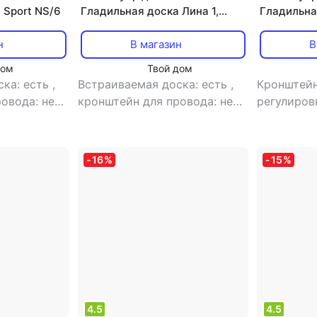
 Sport NS/6
Гладильная доска Лина 1,
Гладильна
ассорти (дл1)
н
В магазин
В
дом
Твой дом
ска: есть
,
Встраиваемая доска: есть
,
Кронштейн
ровода: нет
,
кронштейн для провода: нет
,
регулиров
оты: есть
,
регулировка высоты: есть
,
материал 
ницы:
материал столешницы:
металл
-
16
%
-
15
%
4.5
4.5