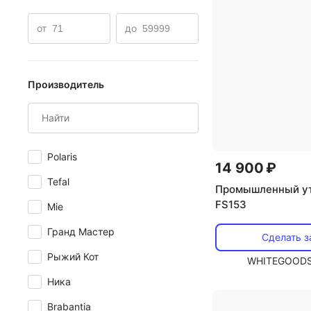
от
до
Производитель
Polaris
14 900 ₽
Tefal
Промышленный утю
FS153
Mie
Гранд Мастер
Сделать з
Рыжий Кот
WHITEGOODS
Ника
Brabantia