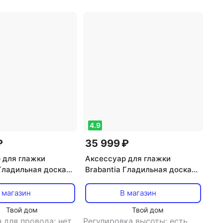
4.9
₽
35 999 ₽
 для глажки
Аксессуар для глажки
 Гладильная доска
Brabantia Гладильная доска
ющее море 124х38
Черный деним 110х30 см
 магазин
В магазин
Твой дом
Твой дом
 для провода: нет
,
Регулировка высоты: есть
,