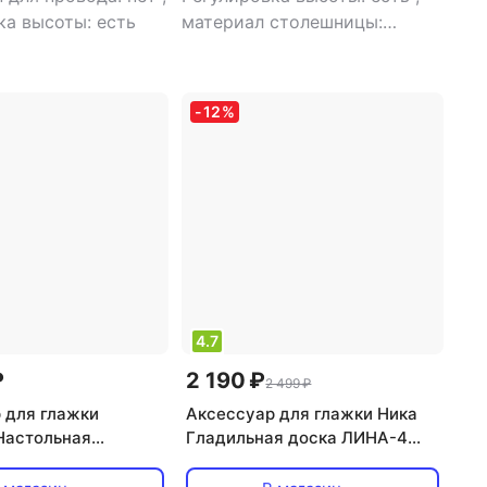
ка высоты: есть
материал столешницы:
металл
-
12
%
4.7
₽
2 190 ₽
2 499 ₽
 для глажки
Аксессуар для глажки Ника
 Настольная
Гладильная доска ЛИНА-4
я доска
122х35 ДСП с подрукавником,
рованный 95х30 см
с эл.удл