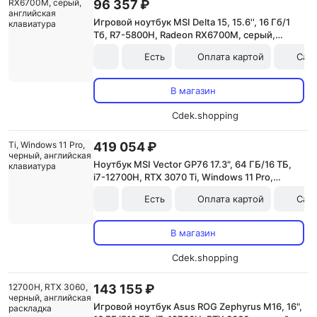
96 357 ₽
Игровой ноутбук MSI Delta 15, 15.6'', 16 Гб/1
Тб, R7-5800H, Radeon RX6700M, серый,
английская клавиатура
Есть
Оплата картой
Сам
В магазин
Cdek.shopping
419 054 ₽
Ноутбук MSI Vector GP76 17.3", 64 ГБ/16 ТБ,
i7-12700H, RTX 3070 Ti, Windows 11 Pro,
черный, английская клавиатура
Есть
Оплата картой
Сам
В магазин
Cdek.shopping
143 155 ₽
Игровой ноутбук Asus ROG Zephyrus M16, 16",