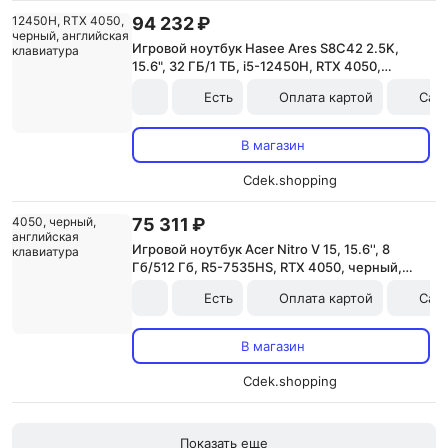
94 232 ₽
Игровой ноутбук Hasee Ares S8C42 2.5K,
15.6", 32 ГБ/1 ТБ, i5-12450H, RTX 4050,
черный, английская клавиатура
Есть
Оплата картой
Сам
В магазин
Cdek.shopping
75 311 ₽
Игровой ноутбук Acer Nitro V 15, 15.6'', 8
Гб/512 Гб, R5-7535HS, RTX 4050, черный,
английская клавиатура
Есть
Оплата картой
Сам
В магазин
Cdek.shopping
Показать еще