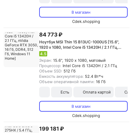
В магазин
Cdek.shopping
84 773 ₽
Ноутбук MSI Thin 15 B13UC-1000US [15.6",
1920 x 1080, Intel Core i5 13420H / 2.1 ГГц,
nVidia GeForce RTX 3050, 16 Гб, DDR4, 512 Гб,
4.5
Windows 11 Home]
Экран:
15.6", 1920 x 1080, матовый
Процессор:
Intel Core i5 13420H / 2.1 ГГц
Объем SSD:
512 Гб
Емкость аккумулятора:
52.4 Вт*ч
Объем оперативной памяти:
16 Гб
Есть
Оплата картой
Сам
В магазин
Cdek.shopping
199 181 ₽