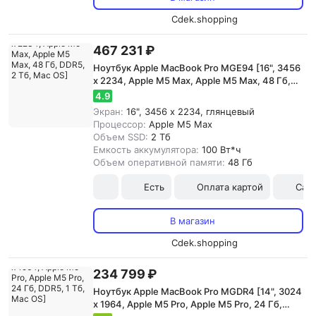
Cdek.shopping
467 231 ₽
Ноутбук Apple MacBook Pro MGE94 [16", 3456
x 2234, Apple M5 Max, Apple M5 Max, 48 Гб,
DDR5, 2 Тб, Mac OS]
4.9
Экран:
16", 3456 x 2234, глянцевый
Процессор:
Apple M5 Max
Объем SSD:
2 Тб
Емкость аккумулятора:
100 Вт*ч
Объем оперативной памяти:
48 Гб
Есть
Оплата картой
Сам
В магазин
Cdek.shopping
234 799 ₽
Ноутбук Apple MacBook Pro MGDR4 [14", 3024
x 1964, Apple M5 Pro, Apple M5 Pro, 24 Гб,