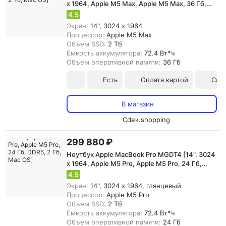
x 1964, Apple M5 Max, Apple M5 Max, 36 Гб,
DDR5, 2 Тб, Mac OS]
4.5
Экран:
14", 3024 x 1964
Процессор:
Apple M5 Max
Объем SSD:
2 Тб
Емкость аккумулятора:
72.4 Вт*ч
Объем оперативной памяти:
36 Гб
Есть
Оплата картой
Сам
В магазин
Cdek.shopping
299 880 ₽
Ноутбук Apple MacBook Pro MGDT4 [14", 3024
x 1964, Apple M5 Pro, Apple M5 Pro, 24 Гб,
DDR5, 2 Тб, Mac OS]
4.5
Экран:
14", 3024 x 1964, глянцевый
Процессор:
Apple M5 Pro
Объем SSD:
2 Тб
Емкость аккумулятора:
72.4 Вт*ч
Объем оперативной памяти:
24 Гб