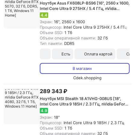
Ноутбук Asus FX608LP-BS96 [16", 2560 x 1600,
Intel Core Ultra 9 275HX / 5.4 ГГц, nVidia
GeForce RTX 5070, 32 Гб, DDR5, 1 Тб, Windows
4.4
11 Home]
Экран:
16", 2560 x 1600
Процессор:
Intel Core Ultra 9 275HX / 5.4 ГГц
Объем SSD:
1 Тб
Объем оперативной памяти:
32 Гб
Тип памяти:
DDR5
Есть
Оплата картой
Сам
В магазин
Cdek.shopping
289 343 ₽
Ноутбук MSI Stealth 18 A1VHG-008US [18",
Intel Core Ultra 9 185H / 2.3 ГГц, nVidia GeForce
RTX 4080, 32 Гб, 1 Тб, Windows 11 Home]
4.9
Экран:
18"
Процессор:
Intel Core Ultra 9 185H / 2.3 ГГц
Объем SSD:
1 Тб
Объем оперативной памяти:
32 Гб