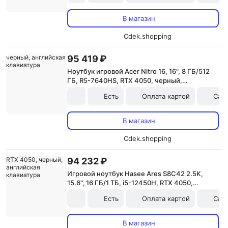
В магазин
Cdek.shopping
95 419 ₽
Ноутбук игровой Acer Nitro 16, 16", 8 ГБ/512
ГБ, R5-7640HS, RTX 4050, черный,
английская клавиатура
Есть
Оплата картой
Сам
В магазин
Cdek.shopping
94 232 ₽
Игровой ноутбук Hasee Ares S8C42 2.5K,
15.6", 16 ГБ/1 ТБ, i5-12450H, RTX 4050,
черный, английская клавиатура
Есть
Оплата картой
Сам
В магазин