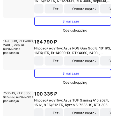
16 ГБ/512 ГБ, i7-12700H, RTX 3060, черный,
английская раскладка
Есть
Оплата картой
Сам
В магазин
Cdek.shopping
164 790 ₽
Игровой ноутбук Asus ROG Gun God 8, 16" IPS,
16Гб/1ТБ, i9-14900HX, RTX4060, 240Гц,
серый, английская раскладка
Есть
Оплата картой
Сам
В магазин
Cdek.shopping
100 335 ₽
Игровой ноутбук Asus TUF Gaming A15 2024,
15.6", 8 ГБ/512 ГБ, Ryzen 5-7535HS, RTX 3050,
черный, английская раскладка
Есть
Оплата картой
Сам