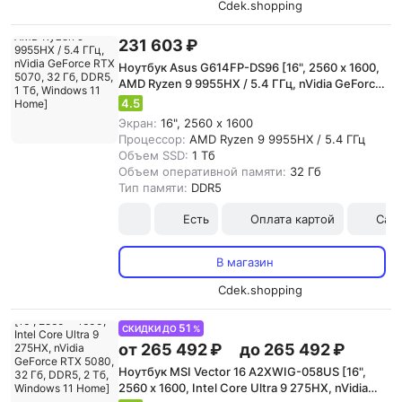
Cdek.shopping
231 603 ₽
Ноутбук Asus G614FP-DS96 [16", 2560 x 1600,
AMD Ryzen 9 9955HX / 5.4 ГГц, nVidia GeForce
RTX 5070, 32 Гб, DDR5, 1 Тб, Windows 11
4.5
Home]
Экран:
16", 2560 x 1600
Процессор:
AMD Ryzen 9 9955HX / 5.4 ГГц
Объем SSD:
1 Тб
Объем оперативной памяти:
32 Гб
Тип памяти:
DDR5
Есть
Оплата картой
Сам
В магазин
Cdek.shopping
51
СКИДКИ ДО
%
от 265 492 ₽
до 265 492 ₽
Ноутбук MSI Vector 16 A2XWIG-058US [16",
2560 x 1600, Intel Core Ultra 9 275HX, nVidia