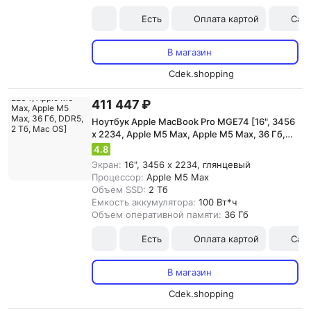
Есть
Оплата картой
Сам
В магазин
Cdek.shopping
411 447 ₽
Ноутбук Apple MacBook Pro MGE74 [16", 3456
x 2234, Apple M5 Max, Apple M5 Max, 36 Гб,
DDR5, 2 Тб, Mac OS]
4.8
Экран:
16", 3456 x 2234, глянцевый
Процессор:
Apple M5 Max
Объем SSD:
2 Тб
Емкость аккумулятора:
100 Вт*ч
Объем оперативной памяти:
36 Гб
Есть
Оплата картой
Сам
В магазин
Cdek.shopping