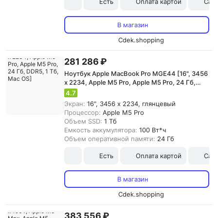
Есть
Оплата картой
Сам
В магазин
Cdek.shopping
281 286 ₽
Ноутбук Apple MacBook Pro MGE44 [16", 3456
x 2234, Apple M5 Pro, Apple M5 Pro, 24 Гб,
DDR5, 1 Тб, Mac OS]
4.7
Экран:
16", 3456 x 2234, глянцевый
Процессор:
Apple M5 Pro
Объем SSD:
1 Тб
Емкость аккумулятора:
100 Вт*ч
Объем оперативной памяти:
24 Гб
Есть
Оплата картой
Сам
В магазин
Cdek.shopping
383 556 ₽