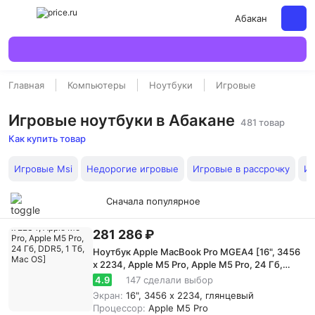
Абакан
Главная
Компьютеры
Ноутбуки
Игровые
Игровые ноутбуки в Абакане
481 товар
Как купить товар
Игровые Msi
Недорогие игровые
Игровые в рассрочку
Иг
Сначала популярное
281 286 ₽
Ноутбук Apple MacBook Pro MGEA4 [16", 3456
x 2234, Apple M5 Pro, Apple M5 Pro, 24 Гб,
DDR5, 1 Тб, Mac OS]
4.9
147 сделали выбор
Экран:
16", 3456 x 2234, глянцевый
Процессор:
Apple M5 Pro