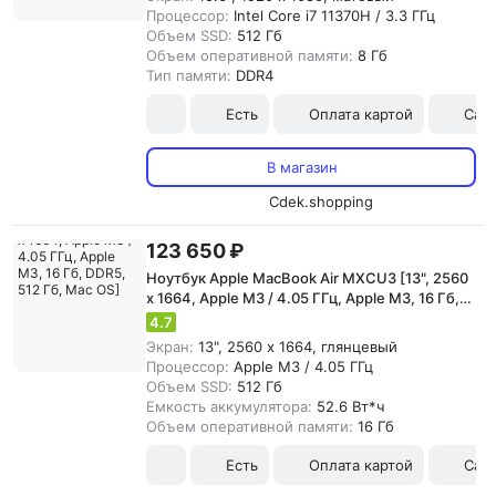
Процессор:
Intel Core i7 11370H / 3.3 ГГц
Объем SSD:
512 Гб
Объем оперативной памяти:
8 Гб
Тип памяти:
DDR4
Есть
Оплата картой
Сам
В магазин
Cdek.shopping
123 650 ₽
Ноутбук Apple MacBook Air MXCU3 [13", 2560
x 1664, Apple M3 / 4.05 ГГц, Apple M3, 16 Гб,
DDR5, 512 Гб, Mac OS]
4.7
Экран:
13", 2560 x 1664, глянцевый
Процессор:
Apple M3 / 4.05 ГГц
Объем SSD:
512 Гб
Емкость аккумулятора:
52.6 Вт*ч
Объем оперативной памяти:
16 Гб
Есть
Оплата картой
Сам