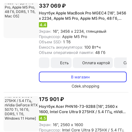
337 069 ₽
Ноутбук Apple MacBook Pro MGEC4 [16", 3456
x 2234, Apple M5 Pro, Apple M5 Pro, 48 Гб,
DDR5, 1 Тб, Mac OS]
4.4
Экран:
16", 3456 x 2234, глянцевый
Процессор:
Apple M5 Pro
Объем SSD:
1 Тб
Емкость аккумулятора:
100 Вт*ч
Объем оперативной памяти:
48 Гб
Есть
Оплата картой
Сам
В магазин
Cdek.shopping
175 901 ₽
Ноутбук Acer PHN16-73-92B8 [16", 2560 x
1600, Intel Core Ultra 9 275HX / 5.4 ГГц, nVidia
GeForce RTX 5070 Ti, 16 Гб, DDR5, 1 Тб,
4.5
Windows 11 Home]
Экран:
16", 2560 x 1600
Процессор:
Intel Core Ultra 9 275HX / 5.4 ГГц