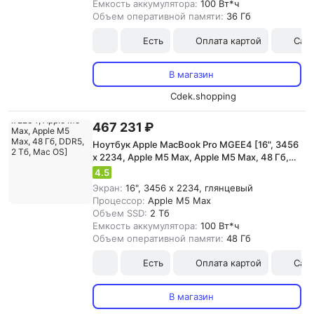
Емкость аккумулятора:
100 Вт*ч
Объем оперативной памяти:
36 Гб
Есть
Оплата картой
Сам
В магазин
Cdek.shopping
467 231 ₽
Ноутбук Apple MacBook Pro MGEE4 [16", 3456
x 2234, Apple M5 Max, Apple M5 Max, 48 Гб,
DDR5, 2 Тб, Mac OS]
4.5
Экран:
16", 3456 x 2234, глянцевый
Процессор:
Apple M5 Max
Объем SSD:
2 Тб
Емкость аккумулятора:
100 Вт*ч
Объем оперативной памяти:
48 Гб
Есть
Оплата картой
Сам
В магазин