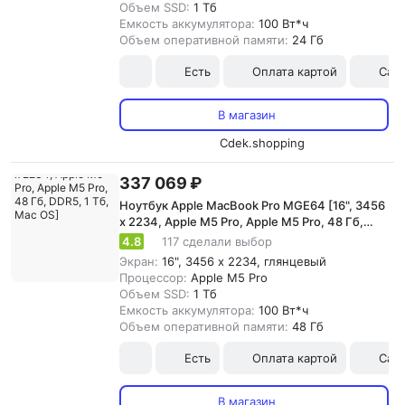
Объем SSD:
1 Тб
Емкость аккумулятора:
100 Вт*ч
Объем оперативной памяти:
24 Гб
Есть
Оплата картой
Сам
В магазин
Cdek.shopping
337 069 ₽
Ноутбук Apple MacBook Pro MGE64 [16", 3456
x 2234, Apple M5 Pro, Apple M5 Pro, 48 Гб,
DDR5, 1 Тб, Mac OS]
4.8
117 сделали выбор
Экран:
16", 3456 x 2234, глянцевый
Процессор:
Apple M5 Pro
Объем SSD:
1 Тб
Емкость аккумулятора:
100 Вт*ч
Объем оперативной памяти:
48 Гб
Есть
Оплата картой
Сам
В магазин