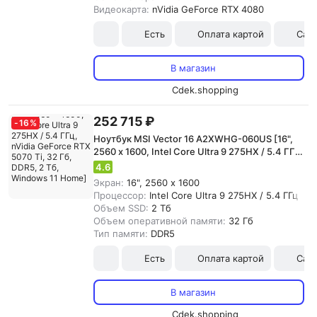
Видеокарта:
nVidia GeForce RTX 4080
Есть
Оплата картой
Сам
В магазин
Cdek.shopping
252 715 ₽
-
16
%
Ноутбук MSI Vector 16 A2XWHG-060US [16",
2560 x 1600, Intel Core Ultra 9 275HX / 5.4 ГГц,
nVidia GeForce RTX 5070 Ti, 32 Гб, DDR5, 2 Тб,
4.6
Windows 11 Home]
Экран:
16", 2560 x 1600
Процессор:
Intel Core Ultra 9 275HX / 5.4 ГГц
Объем SSD:
2 Тб
Объем оперативной памяти:
32 Гб
Тип памяти:
DDR5
Есть
Оплата картой
Сам
В магазин
Cdek.shopping