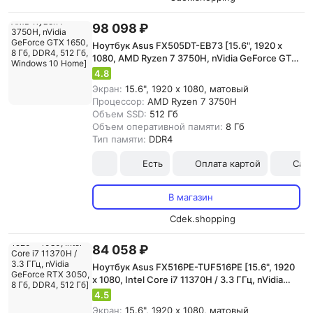
98 098 ₽
Ноутбук Asus FX505DT-EB73 [15.6", 1920 x
1080, AMD Ryzen 7 3750H, nVidia GeForce GTX
1650, 8 Гб, DDR4, 512 Гб, Windows 10 Home]
4.8
Экран:
15.6", 1920 x 1080, матовый
Процессор:
AMD Ryzen 7 3750H
Объем SSD:
512 Гб
Объем оперативной памяти:
8 Гб
Тип памяти:
DDR4
Есть
Оплата картой
Сам
В магазин
Cdek.shopping
84 058 ₽
Ноутбук Asus FX516PE-TUF516PE [15.6", 1920
x 1080, Intel Core i7 11370H / 3.3 ГГц, nVidia
GeForce RTX 3050, 8 Гб, DDR4, 512 Гб]
4.5
Экран:
15.6", 1920 x 1080, матовый