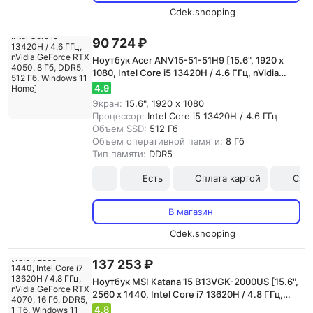
Cdek.shopping
90 724 ₽
Ноутбук Acer ANV15-51-51H9 [15.6", 1920 x
1080, Intel Core i5 13420H / 4.6 ГГц, nVidia
GeForce RTX 4050, 8 Гб, DDR5, 512 Гб,
4.9
Windows 11 Home]
Экран:
15.6", 1920 x 1080
Процессор:
Intel Core i5 13420H / 4.6 ГГц
Объем SSD:
512 Гб
Объем оперативной памяти:
8 Гб
Тип памяти:
DDR5
Есть
Оплата картой
Сам
В магазин
Cdek.shopping
137 253 ₽
Ноутбук MSI Katana 15 B13VGK-2000US [15.6",
2560 x 1440, Intel Core i7 13620H / 4.8 ГГц,
nVidia GeForce RTX 4070, 16 Гб, DDR5, 1 Тб,
4.8