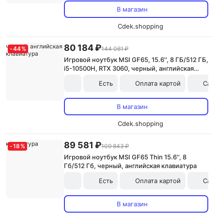
В магазин
Cdek.shopping
80 184 ₽
-
44
%
144 061 ₽
Игровой ноутбук MSI GF65, 15.6'', 8 ГБ/512 ГБ,
i5-10500H, RTX 3060, черный, английская
клавиатура
Есть
Оплата картой
Сам
В магазин
Cdek.shopping
89 581 ₽
-
18
%
109 843 ₽
Игровой ноутбук MSI GF65 Thin 15.6'', 8
Гб/512 Гб, черный, английская клавиатура
Есть
Оплата картой
Сам
В магазин