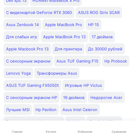
Dell xps 13
HUAWEI MateBook X Pro
С видеокартой GeForce RTX 3060
ASUS ROG Strix SCAR
Asus Zenbook 14
Apple MacBook Pro
HP 15
Для слабых игр
Apple MacBook Pro 13
17 дюймов
Apple Macbook Pro 13
Для принтера
До 30000 рублей
С сенсорным экраном
Asus TUF Gaming F15
Hp Probook
Lenovo Yoga
Трансформеры Asus
ASUS TUF Gaming FX505Dt
Игровые HP Victus
С сенсорным экраном HP
19 дюймов
Недорогие Acer
Лучшие MSI
Hp Pavilion
Asus Intel Celeron
Без операционной системы
Dell Xps
Для Call of Duty
Каталог
Главная
Избранное
Сравнение
Лучшие HP
В кредит
ASUS VivoBook S 16 ГБ 512 ГБ