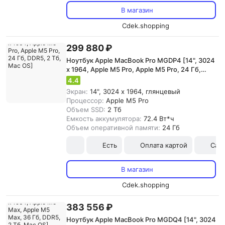
В магазин
Cdek.shopping
299 880 ₽
Ноутбук Apple MacBook Pro MGDP4 [14", 3024
x 1964, Apple M5 Pro, Apple M5 Pro, 24 Гб,
DDR5, 2 Тб, Mac OS]
4.4
Экран:
14", 3024 x 1964, глянцевый
Процессор:
Apple M5 Pro
Объем SSD:
2 Тб
Емкость аккумулятора:
72.4 Вт*ч
Объем оперативной памяти:
24 Гб
Есть
Оплата картой
Сам
В магазин
Cdek.shopping
383 556 ₽
Ноутбук Apple MacBook Pro MGDQ4 [14", 3024