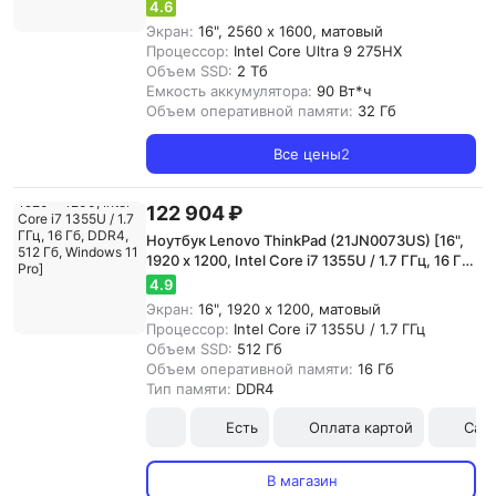
GeForce RTX 5080, 32 Гб, DDR5, 2 Тб, Windows
4.6
11 Home]
Экран:
16", 2560 x 1600, матовый
Процессор:
Intel Core Ultra 9 275HX
Объем SSD:
2 Тб
Емкость аккумулятора:
90 Вт*ч
Объем оперативной памяти:
32 Гб
Все цены
2
122 904 ₽
Ноутбук Lenovo ThinkPad (21JN0073US) [16",
1920 x 1200, Intel Core i7 1355U / 1.7 ГГц, 16 Гб,
DDR4, 512 Гб, Windows 11 Pro]
4.9
Экран:
16", 1920 x 1200, матовый
Процессор:
Intel Core i7 1355U / 1.7 ГГц
Объем SSD:
512 Гб
Объем оперативной памяти:
16 Гб
Тип памяти:
DDR4
Есть
Оплата картой
Сам
В магазин