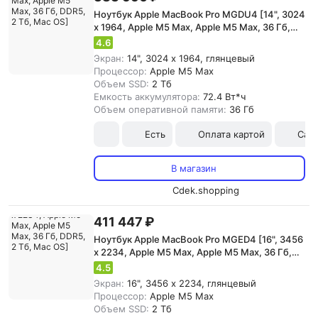
Ноутбук Apple MacBook Pro MGDU4 [14", 3024
x 1964, Apple M5 Max, Apple M5 Max, 36 Гб,
DDR5, 2 Тб, Mac OS]
4.6
Экран:
14", 3024 x 1964, глянцевый
Процессор:
Apple M5 Max
Объем SSD:
2 Тб
Емкость аккумулятора:
72.4 Вт*ч
Объем оперативной памяти:
36 Гб
Есть
Оплата картой
Сам
В магазин
Cdek.shopping
411 447 ₽
Ноутбук Apple MacBook Pro MGED4 [16", 3456
x 2234, Apple M5 Max, Apple M5 Max, 36 Гб,
DDR5, 2 Тб, Mac OS]
4.5
Экран:
16", 3456 x 2234, глянцевый
Процессор:
Apple M5 Max
Объем SSD:
2 Тб