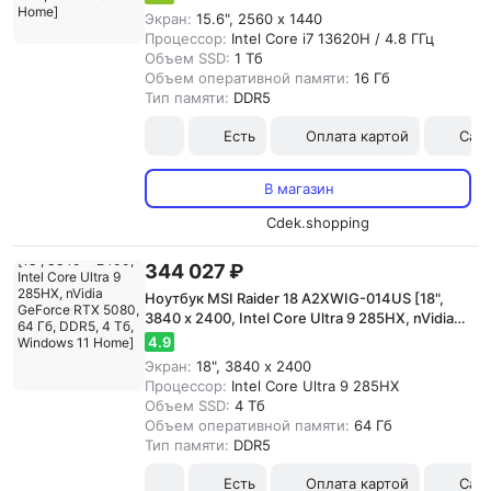
Windows 11 Home]
Экран:
15.6", 2560 x 1440
Процессор:
Intel Core i7 13620H / 4.8 ГГц
Объем SSD:
1 Тб
Объем оперативной памяти:
16 Гб
Тип памяти:
DDR5
Есть
Оплата картой
Сам
В магазин
Cdek.shopping
344 027 ₽
Ноутбук MSI Raider 18 A2XWIG-014US [18",
3840 x 2400, Intel Core Ultra 9 285HX, nVidia
GeForce RTX 5080, 64 Гб, DDR5, 4 Тб,
4.9
Windows 11 Home]
Экран:
18", 3840 x 2400
Процессор:
Intel Core Ultra 9 285HX
Объем SSD:
4 Тб
Объем оперативной памяти:
64 Гб
Тип памяти:
DDR5
Есть
Оплата картой
Сам