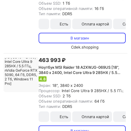
Объем SSD:
1 Тб
Объем оперативной памяти:
16 Гб
Тип памяти:
DDR5
Есть
Оплата картой
Сам
В магазин
Cdek.shopping
463 993 ₽
Ноутбук MSI Raider 18 A2XWJG-069US [18",
3840 x 2400, Intel Core Ultra 9 285HX / 5.5
ГГц, nVidia GeForce RTX 5090, 64 Гб, DDR5, 2
4.8
Тб, Windows 11 Pro]
Экран:
18", 3840 x 2400
Процессор:
Intel Core Ultra 9 285HX / 5.5 ГГц
Объем SSD:
2 Тб
Объем оперативной памяти:
64 Гб
Тип памяти:
DDR5
Есть
Оплата картой
Сам
В магазин