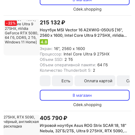
Cdek.shopping
215 132 ₽
-
22
%
Ноутбук MSI Vector 16 A2XWIG-050US [16",
2560 x 1600, Intel Core Ultra 9 275HX, nVidia
GeForce RTX 5080, 64 Гб, DDR5, 2 Тб,
4.8
Windows 11 Home]
Экран:
16", 2560 x 1600
Процессор:
Intel Core Ultra 9 275HX
Объем SSD:
2 Тб
Объем оперативной памяти:
64 Гб
Количество Thunderbolt 5:
2
Есть
Оплата картой
Сам
В магазин
Cdek.shopping
405 790 ₽
Игровой ноутбук Asus ROG Strix SCAR 18, 18"
Nebula, 32ГБ/2ТБ, Ultra 9 275HX, RTX 5090,