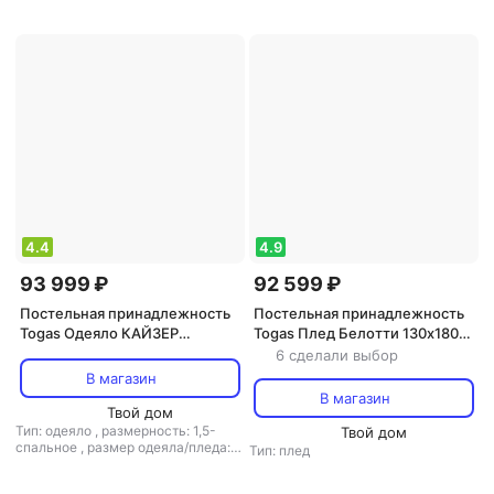
наполнитель: кашемир
4.4
4.9
93 999 ₽
92 599 ₽
Постельная принадлежность
Постельная принадлежность
Togas Одеяло КАЙЗЕР
Togas Плед Белотти 130х180
140х200 Белый малазийский
см светло-коричневый
6 сделали выбор
гусиный пух в нано-батисте
В магазин
20.04.13.0050
В магазин
Твой дом
Тип: одеяло
,
размерность: 1,5-
Твой дом
спальное
,
размер одеяла/пледа:
Тип: плед
140x200
,
наполнитель: пух