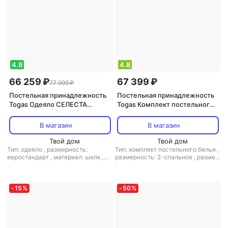
4.9
4.8
66 259 ₽
67 399 ₽
77 999 ₽
Постельная принадлежность
Постельная принадлежность
Togas Одеяло СЕЛЕСТА
Togas Комплект постельного
200х210, кашемир; Чехол 52%
белья Эсфира серый/золотой
шелк,48%
Кинг сайз
В магазин
В магазин
хлопок,жаккард,20.04.17.0079
Твой дом
Твой дом
Тип: одеяло
,
размерность:
Тип: комплект постельного белья
,
евростандарт
,
материал: шелк
,
размерность: 2-спальное
,
размер
наполнитель: кашемир
простыни: 260x270
-
15
%
-
50
%