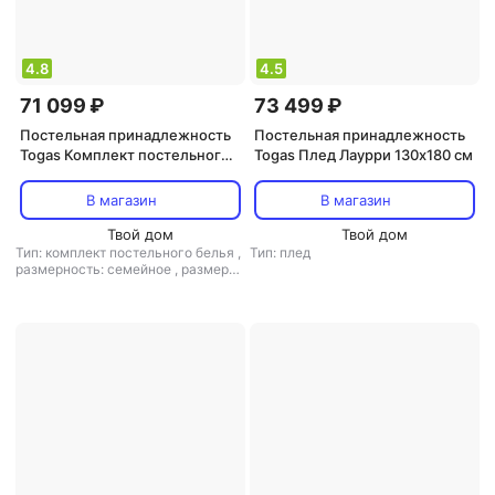
4.8
4.5
71 099 ₽
73 499 ₽
Постельная принадлежность
Постельная принадлежность
Togas Комплект постельного
Togas Плед Лаурри 130х180 см
белья Альфабия семейный
sensotex бело-зелено-серый
В магазин
В магазин
Твой дом
Твой дом
Тип: комплект постельного белья
,
Тип: плед
размерность: семейное
,
размер
простыни: 260x270