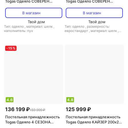
Togas Одеяло СОВЕРЕН
Togas Одеяло СОВЕРЕН
220х240 Пух серого
200х210 Пух серого
канадского гуся в шелке,
канадского гуся в шелке,
В магазин
В магазин
1014.00111
1014.00110
Твой дом
Твой дом
Тип: одеяло
,
материал: шелк
,
Тип: одеяло
,
размерность:
наполнитель: пух
евростандарт
,
материал: шелк
,
наполнитель: пух
-
15
%
4.6
4.8
136 199 ₽
125 999 ₽
159 999 ₽
Постельная принадлежность
Постельная принадлежность
Togas Одеяло 4 СЕЗОНА
Togas Одеяло КАЙЗЕР 200х210
220х240,кашемир,шелк,200гр
Белый малазийский гусиный