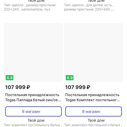
Твой дом
Твой дом
Тип: одеяло
,
размер простыни:
Тип: одеяло
,
для детей: есть
,
220x240
,
наполнитель: пух
размер простыни: 220x240
,
материал: шелк
,
наполнитель:
шелк
4.9
4.9
107 999 ₽
107 999 ₽
Постельная принадлежность
Постельная принадлежность
Togas Паллада белый син/сер
Togas Комплект постельного
КПБ 145x200-
белья паллада бежевый/экрю
2/270x300/50x70-2, 5пр, xл/
Семейный/дуэт
В магазин
В магазин
сат R
4680415110257
Твой дом
Твой дом
Тип: комплект постельного белья
,
Тип: комплект постельного белья
,