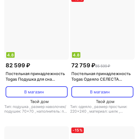
4.8
4.8
82 599 ₽
72 759 ₽
85 599 ₽
Постельная принадлежность
Постельная принадлежность
Togas Подушка для сна
Togas Одеяло СЕЛЕСТА
20.05.19.0032 пух гусиный
220х240, кашемир; Чехол 52%
70x70 см
шелк,48% хлопок,жаккард,
В магазин
В магазин
20.04.17.0080
Твой дом
Твой дом
Тип: подушка
,
размер наволочек/
Тип: одеяло
,
размер простыни:
подушек: 70x70
,
наполнитель: пух
220x240
,
материал: шелк
,
,
ортопедическая подушка: нет
наполнитель: кашемир
-
15
%