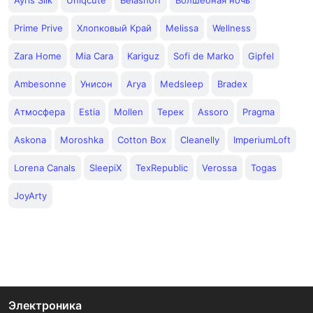
Ayris Silk
Uniqcute
Belashoff
Волшебная ночь
Prime Prive
Хлопковый Край
Melissa
Wellness
Zara Home
Mia Cara
Kariguz
Sofi de Marko
Gipfel
Ambesonne
Унисон
Arya
Medsleep
Bradex
Атмосфера
Estia
Mollen
Терек
Assoro
Pragma
Askona
Moroshka
Cotton Box
Cleanelly
ImperiumLoft
Lorena Canals
SleepiX
TexRepublic
Verossa
Togas
JoyArty
Электроника