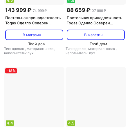
4.5
4.9
143 999 ₽
88 659 ₽
174 999 ₽
107 999 ₽
Постельная принадлежность
Постельная принадлежность
Togas Одеяло Соверен
Togas Одеяло Соверен
200х210 см
140х200 см
В магазин
В магазин
Твой дом
Твой дом
Тип: одеяло
,
материал: шелк
,
Тип: одеяло
,
материал: шелк
,
наполнитель: пух
наполнитель: пух
-
18
%
4.4
4.5