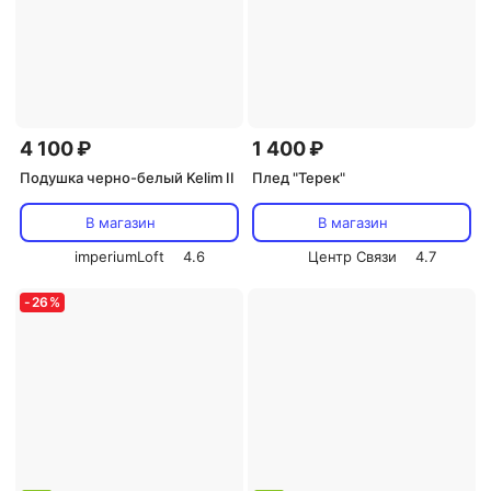
4 100 ₽
1 400 ₽
Подушка черно-белый Kelim II
Плед "Терек"
В магазин
В магазин
imperiumLoft
4.6
Центр Связи
4.7
-
26
%