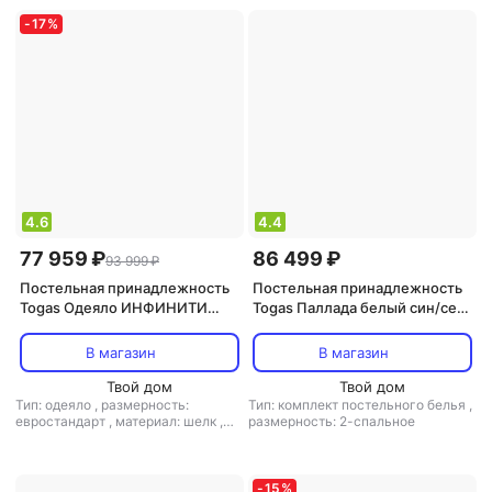
-
17
%
4.6
4.4
77 959 ₽
86 499 ₽
93 999 ₽
Постельная принадлежность
Постельная принадлежность
Togas Одеяло ИНФИНИТИ
Togas Паллада белый син/сер
200х210 ШЕЛК МАЛБЕРИ В
КПБ
ШЕЛКЕ, 20.04.16.0110
220x240/270x300/50x70-2,
В магазин
В магазин
4пр, xл/сат R
Твой дом
Твой дом
Тип: одеяло
,
размерность:
Тип: комплект постельного белья
,
евростандарт
,
материал: шелк
,
размерность: 2-спальное
наполнитель: шелк
-
15
%