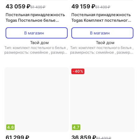
43 059 ₽
49 159 ₽
61 499 ₽
61 499 ₽
Постельная принадлежность
Постельная принадлежность
Togas Постельное белье
Togas Комплект постельного
Ильбама Семейный
белья ГОРАННА 145х200-
1006.00488
2/260х270/50х70-2, 5пр
В магазин
В магазин
Твой дом
Твой дом
Тип: комплект постельного белья
,
Тип: комплект постельного белья
,
размерность: семейное
,
размер
размерность: семейное
,
размер
простыни: 260x270
простыни: 260x270
,
материал:
тенсел
-
40
%
4.6
4.7
61 299 ₽
36 859 ₽
61 499 ₽