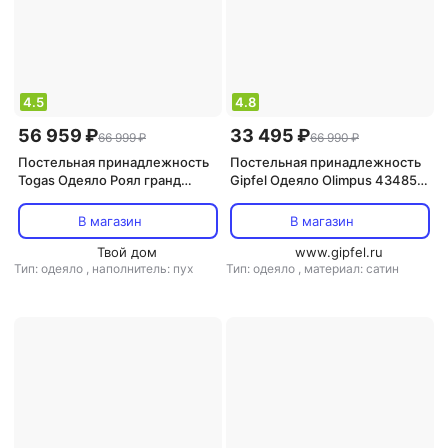
4.5
4.8
56 959 ₽
33 495 ₽
66 999 ₽
66 990 ₽
Постельная принадлежность
Постельная принадлежность
Togas Одеяло Роял гранд
Gipfel Одеяло Olimpus 43485
200x210 см
220x240 см
В магазин
В магазин
Твой дом
www.gipfel.ru
Тип: одеяло
,
наполнитель: пух
Тип: одеяло
,
материал: сатин