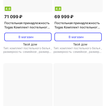
4.6
4.8
71 099 ₽
69 999 ₽
Постельная принадлежность
Постельная принадлежность
Togas Комплект постельного
Togas Комплект постельного
белья Элизиум Семейный/
белья Эсфира серый/золотой
дуэт бело-зеленый
Семейный
В магазин
В магазин
Твой дом
Твой дом
Тип: комплект постельного белья
,
Тип: комплект постельного белья
,
размерность: семейное
,
размер
размерность: семейное
,
размер
простыни: 260x270
простыни: 260x270