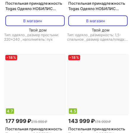
Постельная принадлежность
Постельная принадлежность
Togas Одеяло НОБИЛИС
Togas Одеяло НОБИЛИС
220х240 Белый австрийский
140х200 Белый австрийский
гусиный пух в мако-батисте
гусиный пух в мако-батисте
В магазин
В магазин
20.04.13.0049
20.04.13.0047
Твой дом
Твой дом
Тип: одеяло
,
размер простыни:
Тип: одеяло
,
размерность: 1,5-
220x240
,
наполнитель: пух
спальное
,
размер одеяла/пледа:
140x200
,
наполнитель: пух
-
18
%
-
18
%
4.7
4.5
177 999 ₽
143 999 ₽
215 999 ₽
174 999 ₽
Постельная принадлежность
Постельная принадлежность