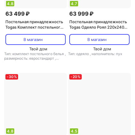
4.8
4.7
63 499 ₽
63 999 ₽
Постельная принадлежность
Постельная принадлежность
Togas Комплект постельного
Togas Одеяло Роял 220х240
белья Эсфира серый/золотой
см
Евро
В магазин
В магазин
Твой дом
Твой дом
Тип: комплект постельного белья
,
Тип: одеяло
,
наполнитель: пух
размерность: евростандарт
,
размер простыни: 260x270
-
30
%
-
20
%
4.8
4.5