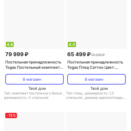
4.8
4.4
79 999 ₽
65 499 ₽
76 999 ₽
Постельная принадлежность
Постельная принадлежность
Togas Постельный комплект
Togas Плед Саттон Цвет:
Паллада бело бежевый/экрю
Серый (140х200 см)
Евро 4680415110233
В магазин
В магазин
Твой дом
Твой дом
Тип: комплект постельного белья
,
Тип: плед
,
размерность: 1,5-
размерность: 2-спальное
спальное
,
размер одеяла/пледа:
140x200
-
15
%