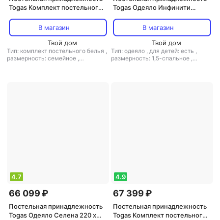
Togas Комплект постельного
Togas Одеяло Инфинити
белья Диксон семейный,
140х200 см
1006.00456, хлопок/сатин,
В магазин
В магазин
цвет серый
Твой дом
Твой дом
Тип: комплект постельного белья
,
Тип: одеяло
,
для детей: есть
,
размерность: семейное
,
размерность: 1,5-спальное
,
материал: сатин
размер одеяла/пледа: 140x200
,
материал: шелк
,
наполнитель:
шелк
4.7
4.9
66 099 ₽
67 399 ₽
Постельная принадлежность
Постельная принадлежность
Togas Одеяло Селена 220 х
Togas Комплект постельного