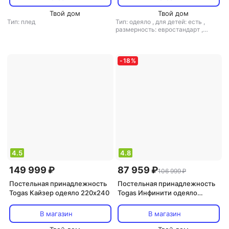
20.04.40.0001
Твой дом
Твой дом
Тип: плед
Тип: одеяло
,
для детей: есть
,
размерность: евростандарт
,
материал: шелк
,
наполнитель:
кашемир
-
18
%
4.5
4.8
149 999 ₽
87 959 ₽
106 999 ₽
Постельная принадлежность
Постельная принадлежность
Togas Кайзер одеяло 220х240
Togas Инфинити одеяло
220х240
В магазин
В магазин