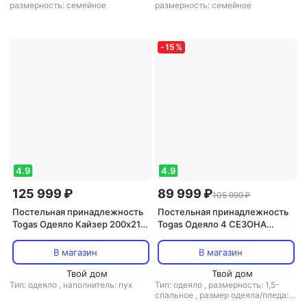
размерность: семейное
размерность: семейное
-
15
%
4.9
4.9
125 999 ₽
89 999 ₽
105 999 ₽
Постельная принадлежность
Постельная принадлежность
Togas Одеяло Кайзер 200х210
Togas Одеяло 4 СЕЗОНА
см
140х200,кашемир,шелк,200гр
/м; чехол-жаккард,
В магазин
В магазин
20.04.40.0000
Твой дом
Твой дом
Тип: одеяло
,
наполнитель: пух
Тип: одеяло
,
размерность: 1,5-
спальное
,
размер одеяла/пледа:
140x200
,
материал: шелк
,