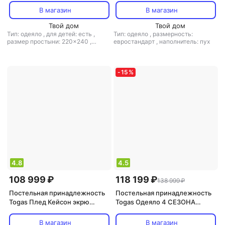
/м; чехол-
пух в нано-батисте
В магазин
В магазин
жаккард,220.04.40.0002
20.04.13.0051
Твой дом
Твой дом
Тип: одеяло
,
для детей: есть
,
Тип: одеяло
,
размерность:
размер простыни: 220x240
,
евростандарт
,
наполнитель: пух
материал: шелк
,
наполнитель:
кашемир
-
15
%
4.8
4.5
108 999 ₽
118 199 ₽
138 999 ₽
Постельная принадлежность
Постельная принадлежность
Togas Плед Кейсон экрю
Togas Одеяло 4 СЕЗОНА
130x180 см кашемир экрю
200х210,кашемир,шелк,200гр
/м; чехол-жаккард,
В магазин
В магазин