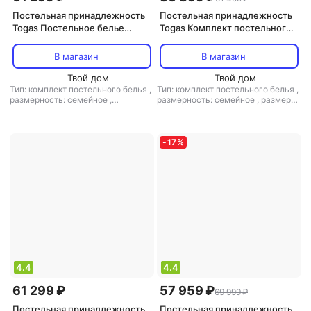
Постельная принадлежность
Постельная принадлежность
Togas Постельное белье
Togas Комплект постельного
Блейк Семейный 1006.00452
белья МИДАРИЯ 145х200-
2/260х270/50х70-2, 5пр
В магазин
В магазин
Твой дом
Твой дом
Тип: комплект постельного белья
,
Тип: комплект постельного белья
,
размерность: семейное
,
размерность: семейное
,
размер
материал: сатин
простыни: 260x270
,
материал:
тенсел
-
17
%
4.4
4.4
61 299 ₽
57 959 ₽
69 999 ₽
Постельная принадлежность
Постельная принадлежность