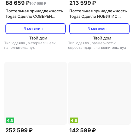
88 659 ₽
213 599 ₽
107 999 ₽
Постельная принадлежность
Постельная принадлежность
Togas Одеяло СОВЕРЕН
Togas Одеяло НОБИЛИС
140х200 Пух серого
200х210 Белый австрийский
канадского гуся в шелке,
гусиный пух в мако-батисте
В магазин
В магазин
1014.00109
20.04.13.0048
Твой дом
Твой дом
Тип: одеяло
,
материал: шелк
,
Тип: одеяло
,
размерность:
наполнитель: пух
евростандарт
,
наполнитель: пух
4.9
4.8
252 599 ₽
142 599 ₽