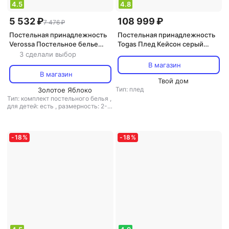
4.5
4.8
5 532 ₽
108 999 ₽
7 476 ₽
Постельная принадлежность
Постельная принадлежность
Verossa Постельное белье
Togas Плед Кейсон серый
Bronze 4630104473996
букле 130х180 см
3 сделали выбор
В магазин
В магазин
Твой дом
Тип: плед
Золотое Яблоко
Тип: комплект постельного белья
,
для детей: есть
,
размерность: 2-
спальное
,
размер наволочек/
подушек: 50x70
,
размер одеяла/
пледа: 180x215
,
размер простыни:
220x240
,
материал: сатин
-
18
%
-
18
%