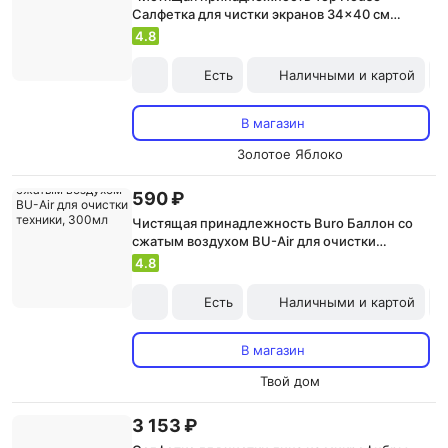
Салфетка для чистки экранов 34x40 см
180278
4.8
Есть
Наличными и картой
В магазин
Золотое Яблоко
590 ₽
Чистящая принадлежность Buro Баллон со
сжатым воздухом BU-Air для очистки
техники, 300мл
4.8
Есть
Наличными и картой
В магазин
Твой дом
3 153 ₽