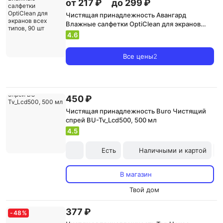
от 217 ₽
до 299 ₽
Чистящая принадлежность Авангард
Влажные салфетки OptiClean для экранов
всех типов, 90 шт
4.6
Все цены
2
450 ₽
Чистящая принадлежность Buro Чистящий
спрей BU-Tv_Lcd500, 500 мл
4.5
Есть
Наличными и картой
В магазин
Твой дом
377 ₽
-
48
%