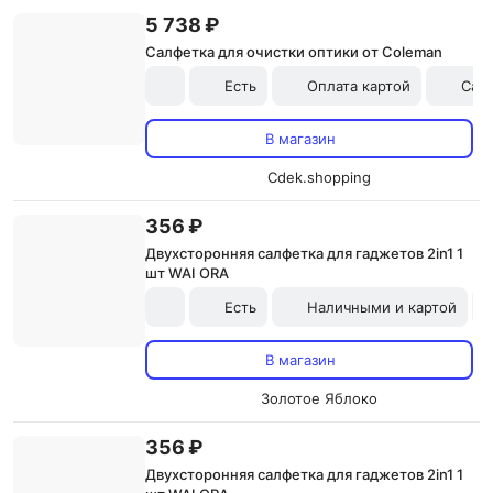
5 738 ₽
Салфетка для очистки оптики от Coleman
Есть
Оплата картой
Сам
В магазин
Cdek.shopping
356 ₽
Двухсторонняя салфетка для гаджетов 2in1 1
шт WAI ORA
Есть
Наличными и картой
В магазин
Золотое Яблоко
356 ₽
Двухсторонняя салфетка для гаджетов 2in1 1