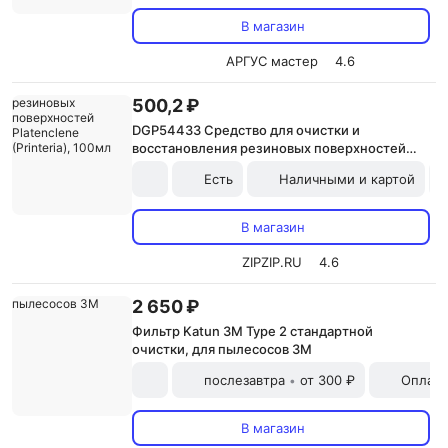
В магазин
АРГУС мастер
4.6
500,2 ₽
DGP54433 Средство для очистки и
восстановления резиновых поверхностей
Platenclene (Printeria), 100мл
Есть
Наличными и картой
В магазин
ZIPZIP.RU
4.6
2 650 ₽
Фильтр Katun 3M Type 2 стандартной
очистки, для пылесосов 3M
послезавтра
от 300 ₽
Оплата
•
В магазин