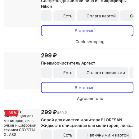
Салфетка для чистки линз из микрофибры
Nikon
Есть
Оплата картой
Сам
В магазин
Cdek.shopping
299 ₽
Пневмоочиститель Аргест
Есть
Оплата наличными
В магазин
Agrosemfond
299 ₽
-
35
%
460 ₽
Спрей для очистки монитора FLORESAN
Жидкость очищающая для мониторов, линз
очков и цифровой техники CRYSTAL GLASS
Есть
Наличными и картой