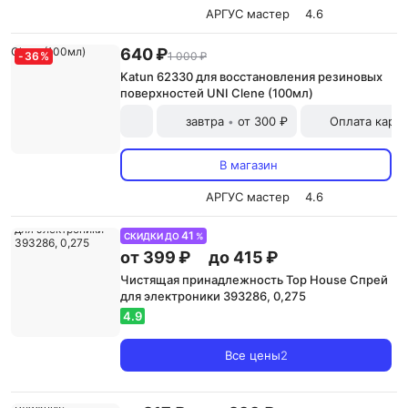
АРГУС мастер
4.6
640 ₽
-
36
%
1 000 ₽
Katun 62330 для восстановления резиновых
поверхностей UNI Clene (100мл)
завтра
от 300 ₽
Оплата карт
•
В магазин
АРГУС мастер
4.6
41
СКИДКИ ДО
%
от 399 ₽
до 415 ₽
Чистящая принадлежность Top House Спрей
для электроники 393286, 0,275
4.9
Все цены
2