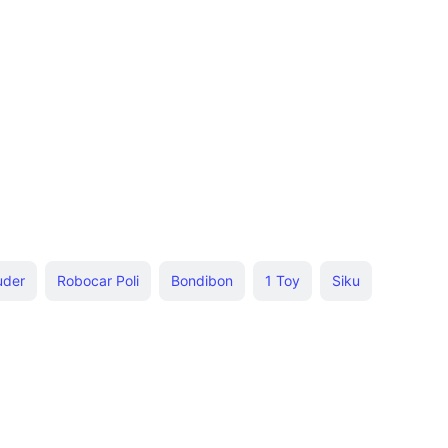
uder
Robocar Poli
Bondibon
1 Toy
Siku