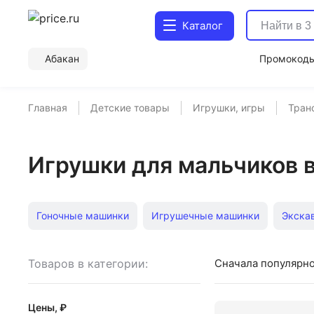
Каталог
Абакан
Промокод
Главная
Детские товары
Игрушки, игры
Тран
Игрушки для мальчиков 
Гоночные машинки
Игрушечные машинки
Экска
Автотреки
Строительные машинки
Детская бето
Товаров в категории:
Сначала популярн
Игрушечные мотоциклы
Игрушечные мусоровозы
Цены, ₽