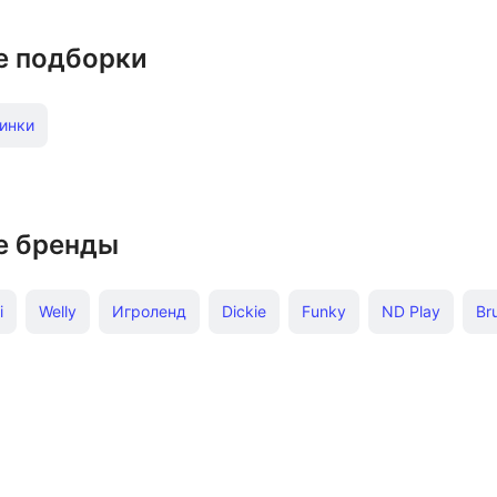
е подборки
инки
е бренды
i
Welly
Игроленд
Dickie
Funky
ND Play
Br