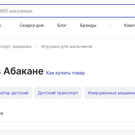
ы
Скидки дня
Блог
Бренды
Комп
спорт, машинки
Игрушки для мальчиков
в Абакане
Как купить товар
ватор детский
Детский транспорт
Инерционные машинк
номешалка Bruder
Машинки каталки для детей
Коллекци
ое
Детские автотреки с одной машинкой
Каталки для детей