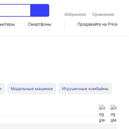
Избранное
Сравнение
ьютеры
Смартфоны
Продавайте на Price
и
Модельные машинки
Игрушечные комбайны
онные модели
Недорогие машинки
Детская бетономешалка