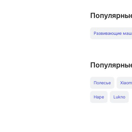
Популярны
Развивающие маш
Популярны
Полесье
Xiaom
Hape
Lukno