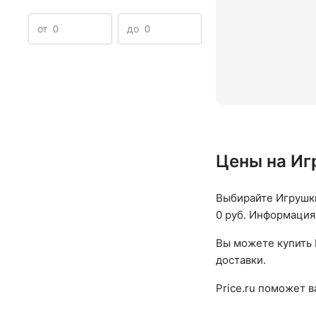
Пожарные мадля детей
Каталки для детей Полесье
от
до
Цены на Иг
Выбирайте Игрушки
0 руб. Информация 
Вы можете купить 
доставки.
Price.ru поможет 