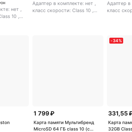
Фон
Адаптер в комплекте: нет
,
Адаптер в
кте: нет
,
класс скорости: Class 10
,
класс скор
Class 10
,
объем памяти: 64 Гб
,
объем пам
8 Гб
,
поддержка uhs: UHS-I, UHS
поддержка
HS-I, UHS
Class 1, UHS Class 3
,
тип
Class 1
,
ти
ы:
карты: microSDXC
microSDX
-
34
%
1 799 ₽
331,55 
gston
Карта памяти Мультибренд
Карта пам
MicroSD 64 ГБ class 10 (с
32GB Class