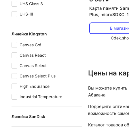
UHS Class 3
Карта памяти Sa
UHS-III
Plus, microSDXC, 
В магази
Линейка Kingston
Cdek.sho
Canvas Go!
Canvas React
Canvas Select
Цены на ка
Canvas Select Plus
High Endurance
Вы можете купить 
Абакана.
Industrial Temperature
Подберите оптимал
возможность самов
Линейка SanDisk
Каталог товаров о
Extreme