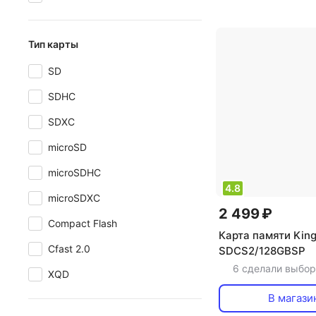
Тип карты
SD
SDHC
SDXC
microSD
microSDHC
4.8
microSDXC
2 499 ₽
Compact Flash
Карта памяти Kin
Cfast 2.0
SDCS2/128GBSP
6 сделали выбор
XQD
В магази