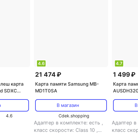
4.6
4.7
21 474 ₽
1 499 ₽
леш карта
Карта памяти Samsung MB-
Карта пам
nd SDXC
MD1T0SA
AUSDH32G
В магазин
В
н
U
4.6
Cdek.shopping
Адаптер в комплекте: есть
,
Адаптер в
класс скорости: Class 10
,
класс скор
объем памяти: 1 Тб
,
объем пам