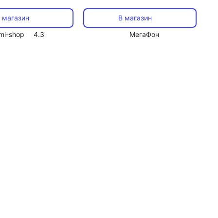
 (черный)
адаптером)
 магазин
В магазин
mi-shop
4.3
МегаФон