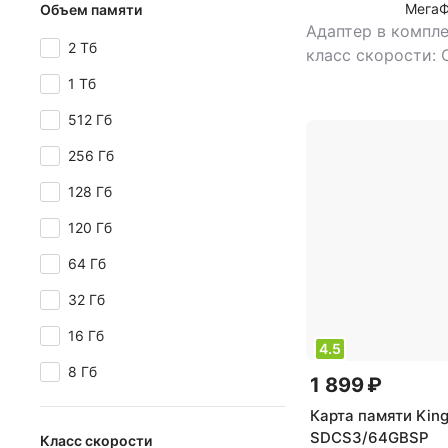
Мега
Объем памяти
Адаптер в компле
2 Тб
класс скорости: 
объем памяти: 12
1 Тб
поддержка uhs: U
512 Гб
Class 1
,
тип карт
microSDXC
256 Гб
128 Гб
120 Гб
64 Гб
32 Гб
16 Гб
4.5
8 Гб
1 899 ₽
Карта памяти Kin
SDCS3/64GBSP
Класс скорости