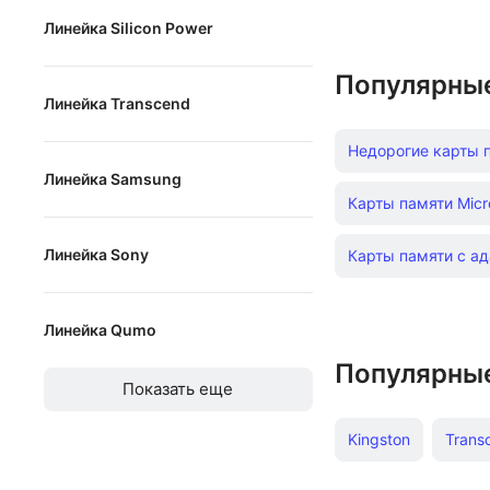
Линейка Silicon Power
Extreme Pro
Superior
Extreme Plus
Популярны
Линейка Transcend
Superior Pro
Ultra
300S
Elite
Недорогие карты 
High Endurance
Линейка Samsung
500S
High Endurance
Карты памяти Mic
EVO
JetDrive Lite
Линейка Sony
Карты памяти с а
EVO Plus
XQD
PRO Endurance
Линейка Qumo
Tough
Популярны
Pro
Показать еще
Kingston
Trans