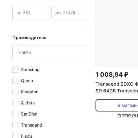
Скоростные карты памяти
от
до
Производитель
Samsung
1 008,94 ₽
Qumo
Transcend SDXC Ф
SD 64GB Transce
Kingston
Class 10
A-data
В магази
SanDisk
ZIPZIP.R
Transcend
Flexis