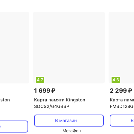
поддержка uhs: UHS-I, UHS
поддержка
Class 3
,
тип карты:
Class 1
,
ти
microSDXC
microSDH
4.7
4.6
1 699 ₽
2 299 ₽
gston
Карта памяти Kingston
Карта памя
SDCS2/64GBSP
FMSD128G
В магазин
В
н
МегаФон