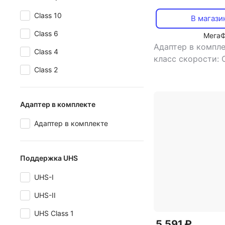
Class 10
В магази
Class 6
Мега
Адаптер в компле
Class 4
класс скорости: 
Class 2
объем памяти: 64
поддержка uhs: U
Class 1
,
тип карт
Адаптер в комплекте
microSDXC
Адаптер в комплекте
Поддержка UHS
UHS-I
UHS-II
UHS Class 1
5 591 ₽