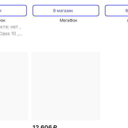
адаптером)
адаптером
н
В магазин
В
Фон
МегаФон
кте: нет
,
Class 10
,
 Гб
,
HS-I, UHS
ы:
12 606 ₽