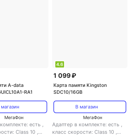
4.6
1 099 ₽
яти A-data
Карта памяти Kingston
UICL10A1-RA1
SDC10/16GB
 магазин
В магазин
МегаФон
МегаФон
 комплекте: есть
,
Адаптер в комплекте: есть
,
ости: Class 10
,
класс скорости: Class 10
,
яти: 32 Гб
,
объем памяти: 16 Гб
,