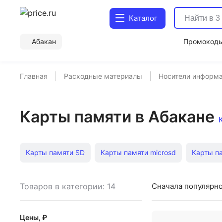
Каталог
Абакан
Промокод
Главная
Расходные материалы
Носители информ
Карты памяти в Абакане
Карты памяти SD
Карты памяти microsd
Карты п
Карты памяти class 6
Карты памяти microsdhc 16gb
Товаров в категории: 14
Сначала популярн
Карты памяти uhs i
Карты памяти microsdxc
Карт
Цены, ₽