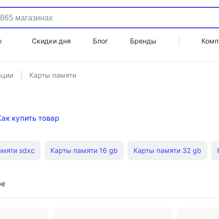
ы
Скидки дня
Блог
Бренды
Комп
ации
Карты памяти
Как купить товар
амяти sdxc
Карты памяти 16 gb
Карты памяти 32 gb
Карты памяти на 32 гб
Карты памяти microsd 32gb
Ка
ое
а памяти microsd 64 гб
Карты памяти microsdhc
Карты па