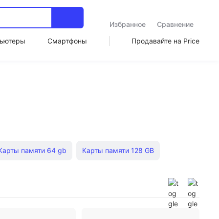
Избранное
Сравнение
ьютеры
Смартфоны
Продавайте на Price
Карты памяти 64 gb
Карты памяти 128 GB
рты памяти sandisk ultra
Карты памяти на 64 гб
мяти на 128 гб
Карты памяти sdhc