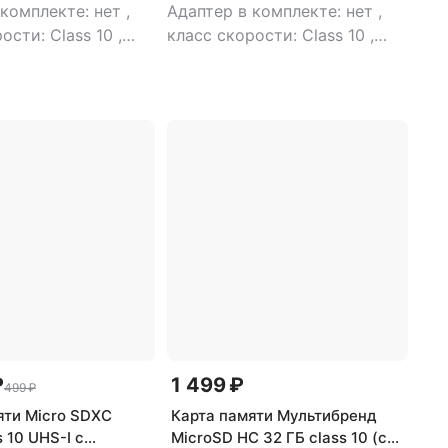
 комплекте: нет
,
Адаптер в комплекте: нет
,
ости: Class 10
,
класс скорости: Class 10
,
яти: 128 Гб
,
объем памяти: 128 Гб
,
 uhs: UHS-I, UHS
поддержка uhs: UHS-I, UHS
п карты:
Class 1
,
тип карты:
C
microSDXC
₽
1 499 ₽
499 ₽
яти Micro SDXC
Карта памяти Мультибренд
 10 UHS-I c
MicroSD HC 32 ГБ class 10 (с