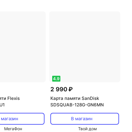
 uhs: UHS-I, UHS
поддержка uhs: UHS-I
,
тип
п карты:
карты: microSDHC
C
4.9
2 990 ₽
ти Flexis
Карта памяти SanDisk
U1
SDSQUAB-128G-GN6MN
 магазин
В магазин
МегаФон
Твой дом