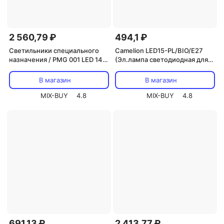
2 560,79 ₽
494,1 ₽
Светильники специального
Camelion LED15-PL/BIO/E27
назначения / PMG 001 LED 14w
(Эл.лампа светодиодная для
4000K ( подставка для цветов)
растений 15Вт 220В), цена за 1
Jazzway (5009547), цена за 1
шт.
В магазин
В магазин
шт.
MIX-BUY
4.8
MIX-BUY
4.8
691,13 ₽
2 413,77 ₽