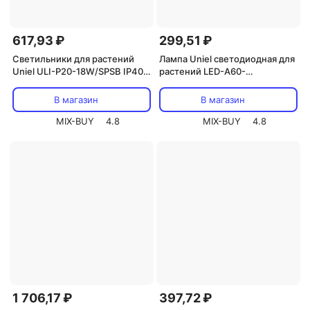
617,93 ₽
299,51 ₽
Светильники для растений
Лампа Uniel светодиодная для
Uniel ULI-P20-18W/SPSB IP40
растений LED-A60-
WHITE, цена за 1 шт
9W/SP/E27/CL ALM01WH
Форма A, прозрачная колба.
В магазин
В магазин
Материал корпуса пластик,
MIX-BUY
4.8
цена за 1 шт
MIX-BUY
4.8
1 706,17 ₽
397,72 ₽