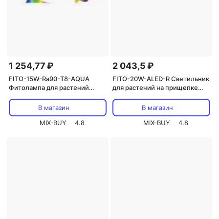
1 254,77 ₽
2 043,5 ₽
FITO-15W-Ra90-Т8-AQUA
FITO-20W-АLED-R Светильник
Фитолампа для растений
для растений на прищепке
светодиодная ЭРА FITO-15W-
ЭРА FITO-20W-АLED-R красно-
Ra90-Т8-AQUA для аквариума,
синего спектра 20 Вт черный,
В магазин
В магазин
15 Вт, полный спектр, цена за
цена за 1 шт
1 шт
MIX-BUY
4.8
MIX-BUY
4.8