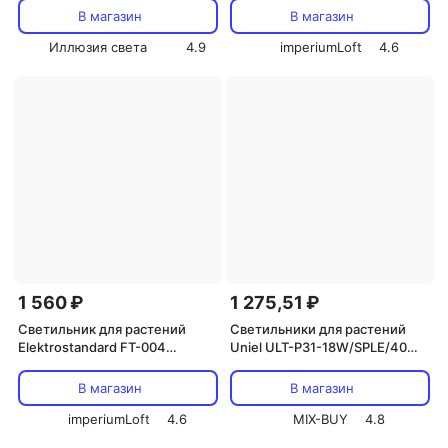
черный Цвет плафонов
В магазин
В магазин
черный
Иллюзия света
4.9
imperiumLoft
4.6
1 560 ₽
1 275,51 ₽
Светильник для растений
Светильники для растений
Elektrostandard FT-004
Uniel ULT-P31-18W/SPLE/40
a052889 Цвет арматуры
IP40 BLACK SINGLE, цена за 1
черный Цвет плафонов
шт
В магазин
В магазин
черный
imperiumLoft
4.6
MIX-BUY
4.8