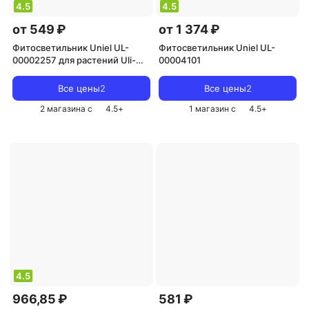
4.5
4.5
от 549 ₽
от 1 374 ₽
Фитосветильник Uniel UL-
Фитосветильник Uniel UL-
00002257 для растений Uli-
00004101
p10-10w/spfr IP40 White
Все цены
2
Все цены
2
2 магазина с
4.5
+
1 магазин с
4.5
+
4.5
966,85 ₽
581 ₽