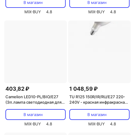
100W-RB-LED для цветения и
Ra90-Т8-AQUA для аквариума,
В магазин
В магазин
плодоношения красно-синего
10 Вт, полный спектр, цена за
спектра 100 Вт, цена за 1 шт
MIX-BUY
4.8
1 шт
MIX-BUY
4.8
403,82 ₽
1 048,59 ₽
Camelion LED10-PL/BIO/E27
TU R125 150R/IR/RU/E27 220-
(Эл.лампа светодиодная для
240V - красная инфракрасная
растений 10Вт 220В), цена за 1
лампа Tungsram, цена за 1 шт.
шт.
В магазин
В магазин
MIX-BUY
4.8
MIX-BUY
4.8