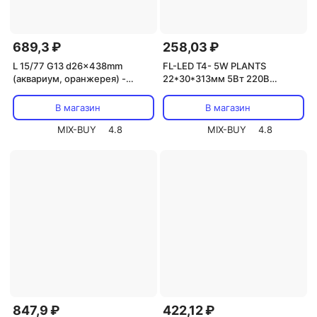
689,3 ₽
258,03 ₽
L 15/77 G13 d26x438mm
FL-LED T4- 5W PLANTS
(аквариум, оранжерея) -
22*30*313мм 5Вт 220В
лампа OSRAM для растений,
светильник светодиодный для
теплиц, цена за 1 шт.
растений без кабеля, цена за 1
В магазин
В магазин
шт.
MIX-BUY
4.8
MIX-BUY
4.8
847,9 ₽
422,12 ₽