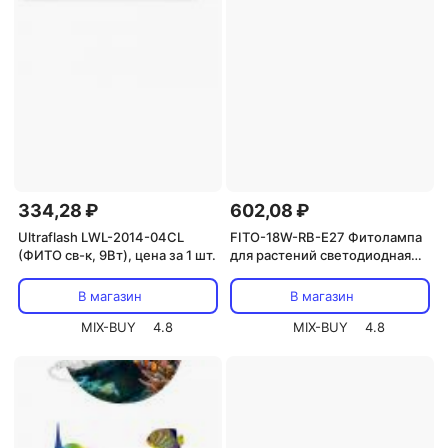
334,28 ₽
602,08 ₽
Ultraflash LWL-2014-04CL
FITO-18W-RB-E27 Фитолампа
(ФИТО св-к, 9Вт), цена за 1 шт.
для растений светодиодная
ЭРА FITO-18W-RB-E27 красно-
синего спектра 18 ВТ Е27, цена
В магазин
В магазин
за 1 шт
MIX-BUY
4.8
MIX-BUY
4.8