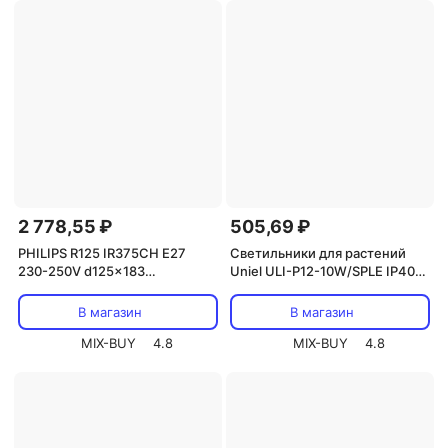
2 778,55 ₽
505,69 ₽
PHILIPS R125 IR375CH E27
Светильники для растений
230-250V d125x183
Uniel ULI-P12-10W/SPLE IP40
прозрачная - инфракрасная
WHITE, цена за 1 шт
лампа, цена за 1 шт.
В магазин
В магазин
MIX-BUY
4.8
MIX-BUY
4.8