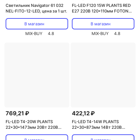
Светильник Navigator 61 032
FL-LED F120 15W PLANTS RED
NEL-FITO-12-LED, цена за 1 шт.
E27 220В 120*110мм FOTON
LIGHTING - лампа, цена за 1
шт.
В магазин
В магазин
MIX-BUY
4.8
MIX-BUY
4.8
769,21 ₽
422,12 ₽
FL-LED T4-20W PLANTS
FL-LED T4-14W PLANTS
22*30*1473мм 20Вт 220В
22*30*873мм 14Вт 220В
светильник светодиодный для
светильник светодиодный для
растений без кабеля, цена за 1
растений без кабеля, цена за 1