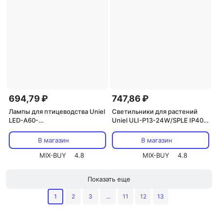
694,79 ₽
747,86 ₽
Лампы для птицеводства Uniel
Светильники для растений
LED-A60-
Uniel ULI-P13-24W/SPLE IP40
9W/SCBG/E27/FR/DIM IP65
WHITE, цена за 1 шт
PLO65WH, цена за 1 шт
В магазин
В магазин
MIX-BUY
4.8
MIX-BUY
4.8
Показать еще
1
2
3
...
11
12
13