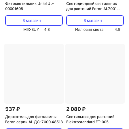
Фитосветильник Uniel UL-
Светодиодный светильник
00001608
для растений Feron AL7001
41351
В магазин
В магазин
MIX-BUY
4.8
Иллюзия света
4.9
537 ₽
2 080 ₽
Держатель для фитолампы
Светильник для растений
Feron серии AL ДС-7000 48513
Elektrostandard FT-005
a052890 Цвет арматуры