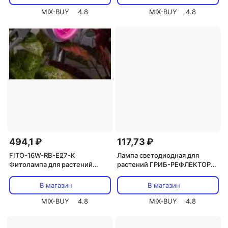
плодоношения полного
спектра 50 Вт, цена за 1 шт
MIX-BUY
4.8
MIX-BUY
4.8
494,1 ₽
117,73 ₽
FITO-16W-RB-E27-K
Лампа светодиодная для
Фитолампа для растений
растений ГРИБ-РЕФЛЕКТОР
светодиодная ЭРА FITO-16W-
R90 17,5 Вт 27 мкмоль/с Е27
RB-E27-K красно-синего
REXANT, цена за 1 шт
В магазин
В магазин
спектра 16 Вт Е27, цена за 1 шт
MIX-BUY
4.8
MIX-BUY
4.8