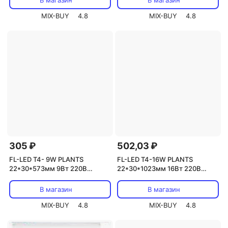
В магазин
В магазин
шт.
шт.
MIX-BUY
4.8
MIX-BUY
4.8
305 ₽
502,03 ₽
FL-LED T4- 9W PLANTS
FL-LED T4-16W PLANTS
22*30*573мм 9Вт 220В
22*30*1023мм 16Вт 220В
светильник светодиодный для
светильник светодиодный для
растений без кабеля, цена за 1
растений без кабеля, цена за 1
В магазин
В магазин
шт.
шт.
MIX-BUY
4.8
MIX-BUY
4.8