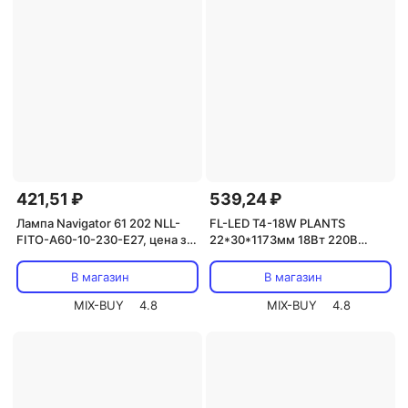
421,51 ₽
539,24 ₽
Лампа Navigator 61 202 NLL-
FL-LED T4-18W PLANTS
FITO-A60-10-230-E27, цена за
22*30*1173мм 18Вт 220В
1 шт.
светильник светодиодный для
растений без кабеля, цена за 1
В магазин
В магазин
шт.
MIX-BUY
4.8
MIX-BUY
4.8