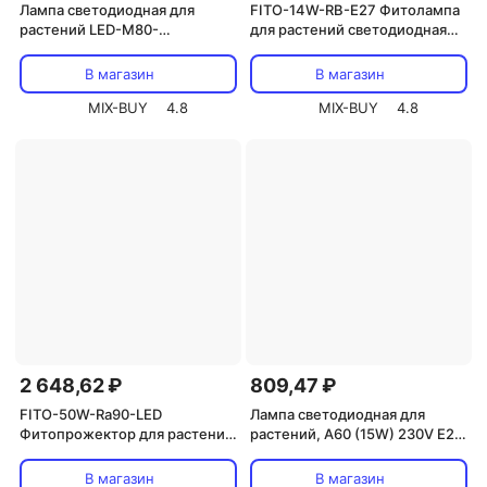
Лампа светодиодная для
FITO-14W-RB-E27 Фитолампа
растений LED-M80-
для растений светодиодная
20W/SP/E27/CL ALS55WH
ЭРА FITO-14W-RB-E27 красно-
IP54, цена за 1 шт
синего спектра 14 Вт Е27, цена
В магазин
В магазин
за 1 шт
MIX-BUY
4.8
MIX-BUY
4.8
2 648,62 ₽
809,47 ₽
FITO-50W-Ra90-LED
Лампа светодиодная для
Фитопрожектор для растений
растений, А60 (15W) 230V E27,
светодиодный ЭРА FITO-50W-
красно-синий спектр LB-7061,
Ra90-LED для цветения и
цена за 1 шт.
В магазин
В магазин