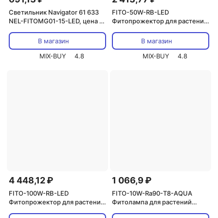
Светильник Navigator 61 633
FITO-50W-RB-LED
NEL-FITOMG01-15-LED, цена за
Фитопрожектор для растений
1 шт.
светодиодный ЭРА FITO-50W-
RB-LED для цветения и
В магазин
В магазин
плодоношения красно-синего
MIX-BUY
4.8
спектра 50 Вт, цена за 1 шт
MIX-BUY
4.8
4 448,12 ₽
1 066,9 ₽
FITO-100W-RB-LED
FITO-10W-Ra90-Т8-AQUA
Фитопрожектор для растений
Фитолампа для растений
светодиодный ЭРА FITO-
светодиодная ЭРА FITO-10W-