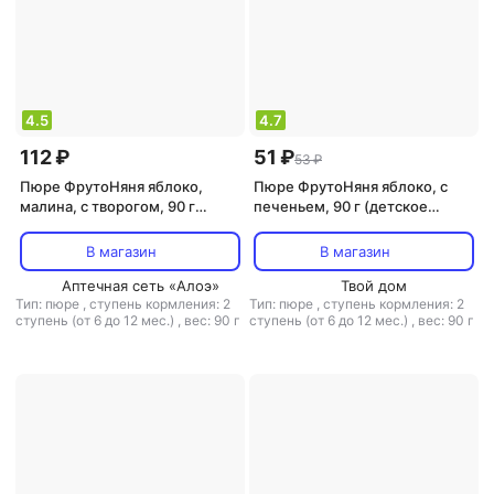
4.5
4.7
112 ₽
51 ₽
53 ₽
Пюре ФрутоНяня яблоко,
Пюре ФрутоНяня яблоко, с
малина, с творогом, 90 г
печеньем, 90 г (детское
(детское пюре)
пюре)
В магазин
В магазин
Аптечная сеть «Алоэ»
Твой дом
Тип: пюре
,
ступень кормления: 2
Тип: пюре
,
ступень кормления: 2
ступень (от 6 до 12 мес.)
,
вес: 90 г
ступень (от 6 до 12 мес.)
,
вес: 90 г