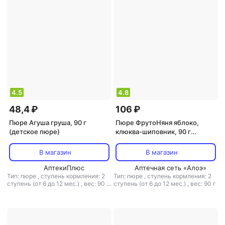
4.5
4.8
48,4 ₽
106 ₽
Пюре Агуша груша, 90 г
Пюре ФрутоНяня яблоко,
(детское пюре)
клюква-шиповник, 90 г
(детское пюре)
В магазин
В магазин
АптекиПлюс
Аптечная сеть «Алоэ»
Тип: пюре
,
ступень кормления: 2
Тип: пюре
,
ступень кормления: 2
ступень (от 6 до 12 мес.)
,
вес: 90 г
ступень (от 6 до 12 мес.)
,
вес: 90 г
,
тип каши: молочная