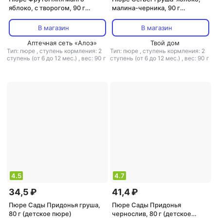
яблоко, с творогом, 90 г
малина-черника, 90 г
(детское пюре)
(детское пюре)
В магазин
В магазин
Аптечная сеть «Алоэ»
Твой дом
Тип: пюре
,
ступень кормления: 2
Тип: пюре
,
ступень кормления: 2
ступень (от 6 до 12 мес.)
,
вес: 90 г
ступень (от 6 до 12 мес.)
,
вес: 90 г
4.5
4.7
34,5 ₽
41,4 ₽
Пюре Сады Придонья груша,
Пюре Сады Придонья
80 г (детское пюре)
чернослив, 80 г (детское