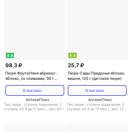
4.9
4.4
98,3 ₽
25,7 ₽
Пюре ФрутоНяня абрикос-
Пюре Сады Придонья яблоко,
яблоко, со сливками, 90 г
вишня, 125 г (детское пюре)
(детское пюре)
В магазин
В магазин
АптекиПлюс
АптекиПлюс
Тип: пюре
,
ступень кормления: 2
Тип: пюре
,
ступень кормления: 2
ступень (от 6 до 12 мес.)
,
вес: 90 г
ступень (от 6 до 12 мес.)
,
вес: 125
г
,
объем: 125 мл