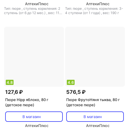
АптекиПлюс
АптекиПлюс
Тип: пюре
,
ступень кормления: 2
Тип: пюре
,
ступень кормления: 3-
ступень (от 6 до 12 мес.)
,
вес: 110
4 ступени (от 1 года)
,
вес: 190 г
г
4.8
4.6
127,6 ₽
576,5 ₽
Пюре Hipp яблоко, 80 г
Пюре ФрутоНяня тыква, 80 г
(детское пюре)
(детское пюре)
В магазин
В магазин
АптекиПлюс
АптекиПлюс