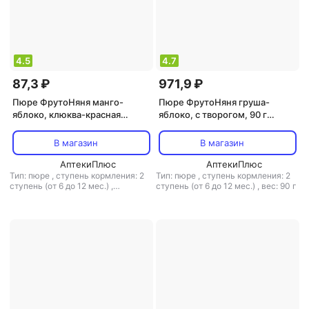
4.5
4.7
87,3 ₽
971,9 ₽
Пюре ФрутоНяня манго-
Пюре ФрутоНяня груша-
яблоко, клюква-красная
яблоко, с творогом, 90 г
смородина-черная
(детское пюре)
смородина-шиповник, с
В магазин
В магазин
творогом, гипоаллерген., 100
г (детское пюре)
АптекиПлюс
АптекиПлюс
Тип: пюре
,
ступень кормления: 2
Тип: пюре
,
ступень кормления: 2
ступень (от 6 до 12 мес.)
,
ступень (от 6 до 12 мес.)
,
вес: 90 г
гипоаллергенное питание: есть
,
вес: 100 г