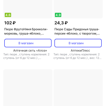
4.6
4.9
102 ₽
24,3 ₽
Пюре ФрутоНяня брокколи-
Пюре Сады Придонья груша-
морковь, груша-яблоко,
персик-яблоко, с творогом,
гипоаллерген., 90 г (детское
125 г (детское пюре)
пюре)
В магазин
В магазин
Аптечная сеть «Алоэ»
АптекиПлюс
Тип: пюре
,
ступень кормления: 2
Тип: пюре
,
ступень кормления: 2
ступень (от 6 до 12 мес.)
,
ступень (от 6 до 12 мес.)
,
вес: 125
гипоаллергенное питание: есть
,
г
,
объем: 125 мл
вес: 90 г