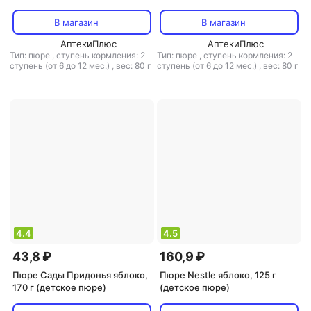
пюре)
В магазин
В магазин
АптекиПлюс
АптекиПлюс
Тип: пюре
,
ступень кормления: 2
Тип: пюре
,
ступень кормления: 2
ступень (от 6 до 12 мес.)
,
вес: 80 г
ступень (от 6 до 12 мес.)
,
вес: 80 г
4.4
4.5
43,8 ₽
160,9 ₽
Пюре Сады Придонья яблоко,
Пюре Nestle яблоко, 125 г
170 г (детское пюре)
(детское пюре)