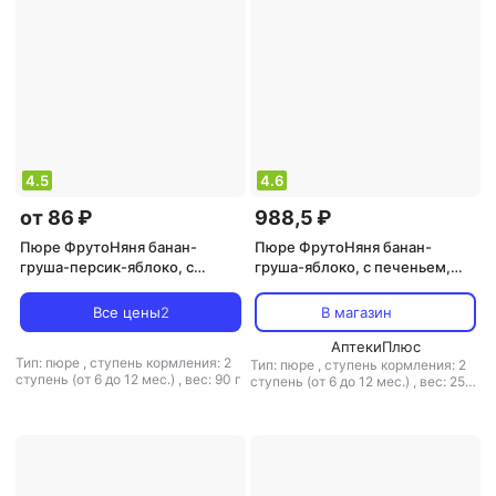
4.5
4.6
от 86 ₽
988,5 ₽
Пюре ФрутоНяня банан-
Пюре ФрутоНяня банан-
груша-персик-яблоко, с
груша-яблоко, с печеньем,
фруктами, 90 г (детское пюре)
250 г (детское пюре)
Все цены
2
В магазин
АптекиПлюс
Тип: пюре
,
ступень кормления: 2
Тип: пюре
,
ступень кормления: 2
ступень (от 6 до 12 мес.)
,
вес: 90 г
ступень (от 6 до 12 мес.)
,
вес: 250
г