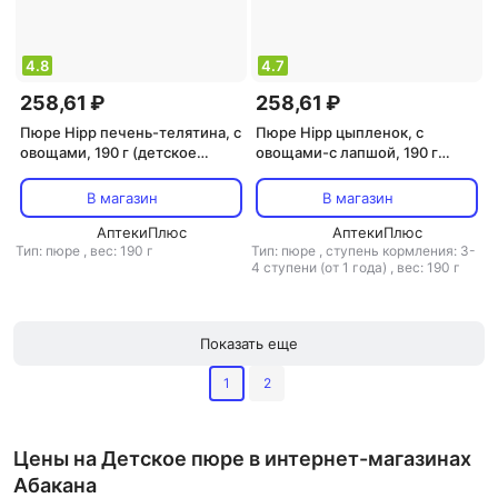
4.8
4.7
258,61 ₽
258,61 ₽
Пюре Hipp печень-телятина, с
Пюре Hipp цыпленок, с
овощами, 190 г (детское
овощами-с лапшой, 190 г
пюре)
(детское пюре)
В магазин
В магазин
АптекиПлюс
АптекиПлюс
Тип: пюре
,
вес: 190 г
Тип: пюре
,
ступень кормления: 3-
4 ступени (от 1 года)
,
вес: 190 г
Показать еще
1
2
Цены на Детское пюре в интернет-магазинах
Абакана