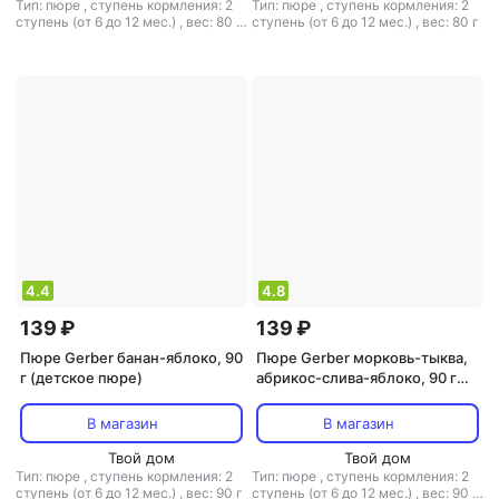
Тип: пюре
,
ступень кормления: 2
Тип: пюре
,
ступень кормления: 2
ступень (от 6 до 12 мес.)
,
вес: 80 г
ступень (от 6 до 12 мес.)
,
вес: 80 г
,
объем: 80 мл
,
тип каши:
безмолочная
4.4
4.8
139 ₽
139 ₽
Пюре Gerber банан-яблоко, 90
Пюре Gerber морковь-тыква,
г (детское пюре)
абрикос-слива-яблоко, 90 г
(детское пюре)
В магазин
В магазин
Твой дом
Твой дом
Тип: пюре
,
ступень кормления: 2
Тип: пюре
,
ступень кормления: 2
ступень (от 6 до 12 мес.)
,
вес: 90 г
ступень (от 6 до 12 мес.)
,
вес: 90 г