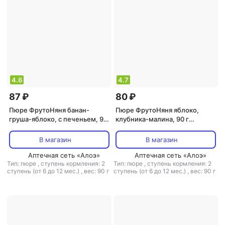
4.6
4.7
87 ₽
80 ₽
Пюре ФрутоНяня банан-
Пюре ФрутоНяня яблоко,
груша-яблоко, с печеньем, 90
клубника-малина, 90 г
г (детское пюре)
(детское пюре)
В магазин
В магазин
Аптечная сеть «Алоэ»
Аптечная сеть «Алоэ»
Тип: пюре
,
ступень кормления: 2
Тип: пюре
,
ступень кормления: 2
ступень (от 6 до 12 мес.)
,
вес: 90 г
ступень (от 6 до 12 мес.)
,
вес: 90 г