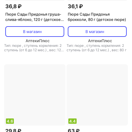
36,8 ₽
36,1 ₽
Пюре Сады Придонья груша-
Пюре Сады Придонья
слива-яблоко, 120 г (детское
брокколи, 80 г (детское пюре)
пюре)
В магазин
В магазин
АптекиПлюс
АптекиПлюс
Тип: пюре
,
ступень кормления: 2
Тип: пюре
,
ступень кормления: 2
ступень (от 6 до 12 мес.)
,
вес: 120
ступень (от 6 до 12 мес.)
,
вес: 80 г
г
4.6
4.4
29,8 ₽
63 ₽