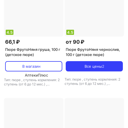
4.5
4.5
66,1 ₽
от 90 ₽
Пюре ФрутоНяня груша, 100 г
Пюре ФрутоНяня чернослив,
(детское пюре)
100 г (детское пюре)
В магазин
Все цены
2
АптекиПлюс
Тип: пюре
,
ступень кормления: 2
Тип: пюре
,
ступень кормления: 2
ступень (от 6 до 12 мес.)
,
ступень (от 6 до 12 мес.)
,
гипоаллергенное питание: есть
,
гипоаллергенное питание: есть
,
вес: 100 г
вес: 100 г