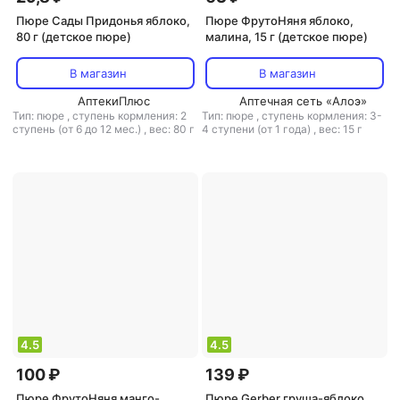
Пюре Сады Придонья яблоко,
Пюре ФрутоНяня яблоко,
80 г (детское пюре)
малина, 15 г (детское пюре)
В магазин
В магазин
АптекиПлюс
Аптечная сеть «Алоэ»
Тип: пюре
,
ступень кормления: 2
Тип: пюре
,
ступень кормления: 3-
ступень (от 6 до 12 мес.)
,
вес: 80 г
4 ступени (от 1 года)
,
вес: 15 г
4.5
4.5
100 ₽
139 ₽
Пюре ФрутоНяня манго-
Пюре Gerber груша-яблоко,