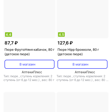
4.4
4.5
87,7 ₽
127,6 ₽
Пюре ФрутоНяня кабачок, 80 г
Пюре Hipp брокколи, 80 г
(детское пюре)
(детское пюре)
В магазин
В магазин
АптекиПлюс
АптекиПлюс
Тип: пюре
,
ступень кормления: 2
Тип: пюре
,
ступень кормления: 2
ступень (от 6 до 12 мес.)
,
вес: 80 г
ступень (от 6 до 12 мес.)
,
вес: 80 г
,
объем: 80 мл
,
тип каши:
молочная