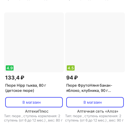
,
объем: 90 мл
4.9
4.5
133,4 ₽
94 ₽
Пюре Hipp тыква, 80 г
Пюре ФрутоНяня банан-
(детское пюре)
яблоко, клубника, 90 г
(детское пюре)
В магазин
В магазин
АптекиПлюс
Аптечная сеть «Алоэ»
Тип: пюре
,
ступень кормления: 2
Тип: пюре
,
ступень кормления: 2
ступень (от 6 до 12 мес.)
,
вес: 80 г
ступень (от 6 до 12 мес.)
,
вес: 90 г