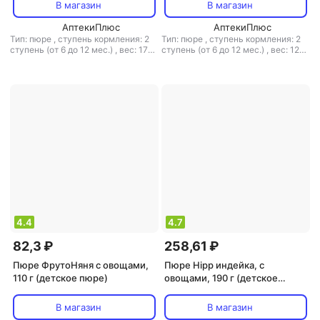
В магазин
В магазин
АптекиПлюс
АптекиПлюс
Тип: пюре
,
ступень кормления: 2
Тип: пюре
,
ступень кормления: 2
ступень (от 6 до 12 мес.)
,
вес: 170
ступень (от 6 до 12 мес.)
,
вес: 125
г
г
4.4
4.7
82,3 ₽
258,61 ₽
Пюре ФрутоНяня с овощами,
Пюре Hipp индейка, с
110 г (детское пюре)
овощами, 190 г (детское
пюре)
В магазин
В магазин