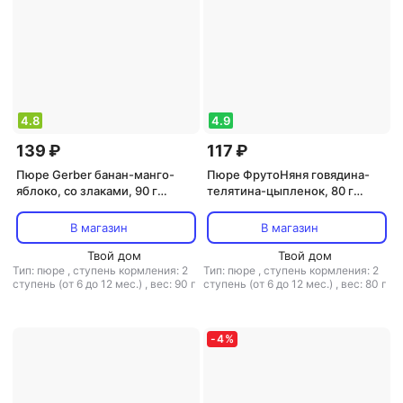
4.8
4.9
139 ₽
117 ₽
Пюре Gerber банан-манго-
Пюре ФрутоНяня говядина-
яблоко, со злаками, 90 г
телятина-цыпленок, 80 г
(детское пюре)
(детское пюре)
В магазин
В магазин
Твой дом
Твой дом
Тип: пюре
,
ступень кормления: 2
Тип: пюре
,
ступень кормления: 2
ступень (от 6 до 12 мес.)
,
вес: 90 г
ступень (от 6 до 12 мес.)
,
вес: 80 г
-
4
%