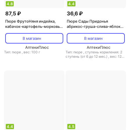
4.8
4.4
87,5 ₽
36,6 ₽
Пюре ФрутоНяня индейка,
Пюре Сады Придонья
кабачок-картофель-морковь,
абрикос-груша-слива-яблоко,
с овощами, 100 г (детское
черная смородина, со
пюре)
сливками-с творогом, 120 г
В магазин
В магазин
(детское пюре)
АптекиПлюс
АптекиПлюс
Тип: пюре
,
вес: 100 г
Тип: пюре
,
ступень кормления: 2
ступень (от 6 до 12 мес.)
,
вес: 120
г
4.4
4.5