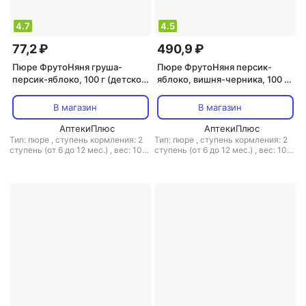
4.7
4.5
77,2 ₽
490,9 ₽
Пюре ФрутоНяня груша-
Пюре ФрутоНяня персик-
персик-яблоко, 100 г (детское
яблоко, вишня-черника, 100 г
пюре)
(детское пюре)
В магазин
В магазин
АптекиПлюс
АптекиПлюс
Тип: пюре
,
ступень кормления: 2
Тип: пюре
,
ступень кормления: 2
ступень (от 6 до 12 мес.)
,
вес: 100
ступень (от 6 до 12 мес.)
,
вес: 100
г
г