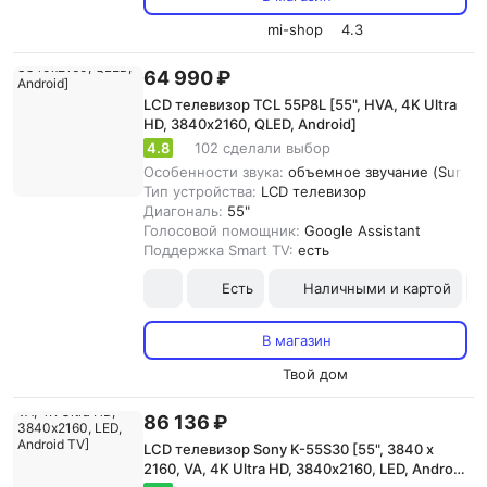
mi-shop
4.3
64 990 ₽
LCD телевизор TCL 55P8L [55", HVA, 4K Ultra
HD, 3840х2160, QLED, Android]
4.8
102 сделали выбор
Особенности звука:
объемное звучание (Surroun
Тип устройства:
LCD телевизор
Диагональ:
55"
Голосовой помощник:
Google Assistant
Поддержка Smart TV:
есть
Есть
Наличными и картой
В магазин
Твой дом
86 136 ₽
LCD телевизор Sony K-55S30 [55", 3840 x
2160, VA, 4K Ultra HD, 3840х2160, LED, Android