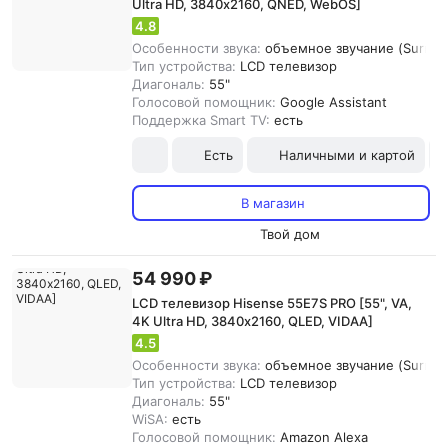
Ultra HD, 3840х2160, QNED, WebOS]
4.8
Особенности звука:
объемное звучание (Surroun
Тип устройства:
LCD телевизор
Диагональ:
55"
Голосовой помощник:
Google Assistant
Поддержка Smart TV:
есть
Есть
Наличными и картой
В магазин
Твой дом
54 990 ₽
LCD телевизор Hisense 55E7S PRO [55", VA,
4K Ultra HD, 3840х2160, QLED, VIDAA]
4.5
Особенности звука:
объемное звучание (Surroun
Тип устройства:
LCD телевизор
Диагональ:
55"
WiSA:
есть
Голосовой помощник:
Amazon Alexa