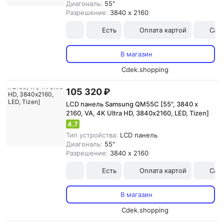
Диагональ:
55"
Разрешение:
3840 x 2160
Есть
Оплата картой
Сам
В магазин
Cdek.shopping
105 320 ₽
LCD панель Samsung QM55C [55", 3840 x
2160, VA, 4K Ultra HD, 3840х2160, LED, Tizen]
4.7
Тип устройства:
LCD панель
Диагональ:
55"
Разрешение:
3840 x 2160
Есть
Оплата картой
Сам
В магазин
Cdek.shopping