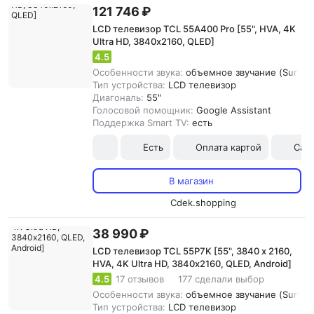
121 746 ₽
LCD телевизор TCL 55A400 Pro [55", HVA, 4K
Ultra HD, 3840х2160, QLED]
4.5
Особенности звука:
объемное звучание (Surroun
Тип устройства:
LCD телевизор
Диагональ:
55"
Голосовой помощник:
Google Assistant
Поддержка Smart TV:
есть
Есть
Оплата картой
Сам
В магазин
Cdek.shopping
38 990 ₽
LCD телевизор TCL 55P7K [55", 3840 x 2160,
HVA, 4K Ultra HD, 3840х2160, QLED, Android]
4.5
17 отзывов
177 сделали выбор
Особенности звука:
объемное звучание (Surroun
Тип устройства:
LCD телевизор