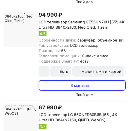
Твой дом
94 990 ₽
LCD телевизор Samsung QE55QN70H [55", 4K
Ultra HD, 3840х2160, Neo Qled, Tizen]
4.5
Особенности звука:
сабвуфер, объемное звучание
Тип устройства:
LCD телевизор
Диагональ:
55"
Голосовой помощник:
Яндекс Алиса
Поддержка Smart TV:
есть
Есть
Наличными и картой
В магазин
Твой дом
67 990 ₽
LCD телевизор LG 55QNED80B6B [55", 4K
Ultra HD, 3840х2160, QNED, WebOS]
4.7