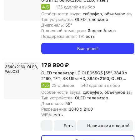
Ultra HD, 3840х2160, OLED, Tizen]
4.5
135 сделали выбор
Особенности звука:
сабвуфер, объемное звучани
Тип устройства:
OLED телевизор
Диагональ:
55"
Голосовой помощник:
Яндекс Алиса
Поддержка Smart TV:
есть
Все цены
2
179 990 ₽
OLED телевизор LG OLED55G5 [55", 3840 x
2160, TFT, 4K Ultra HD, 3840х2160, OLED,
WebOS]
4.5
29 отзывов
546 сделали выбор
Особенности звука:
сабвуфер, объемное звучани
Тип устройства:
OLED телевизор
Диагональ:
55"
Разрешение:
3840 x 2160
WiSA:
есть
Есть
Наличными и картой