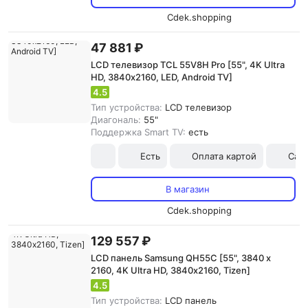
Cdek.shopping
47 881 ₽
LCD телевизор TCL 55V8H Pro [55", 4K Ultra
HD, 3840х2160, LED, Android TV]
4.5
Тип устройства:
LCD телевизор
Диагональ:
55"
Поддержка Smart TV:
есть
Есть
Оплата картой
Сам
В магазин
Cdek.shopping
129 557 ₽
LCD панель Samsung QH55C [55", 3840 x
2160, 4K Ultra HD, 3840х2160, Tizen]
4.5
Тип устройства:
LCD панель