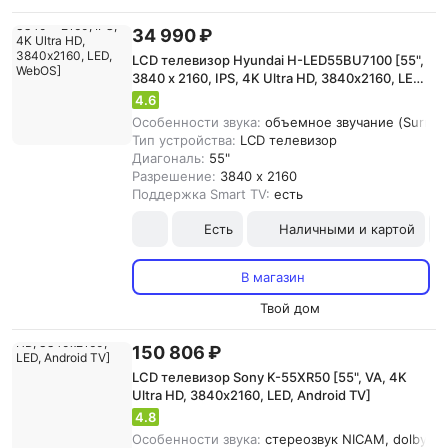
34 990 ₽
LCD телевизор Hyundai H-LED55BU7100 [55",
3840 x 2160, IPS, 4K Ultra HD, 3840х2160, LED,
WebOS]
4.6
Особенности звука:
объемное звучание (Surround
Тип устройства:
LCD телевизор
Диагональ:
55"
Разрешение:
3840 x 2160
Поддержка Smart TV:
есть
Есть
Наличными и картой
В магазин
Твой дом
150 806 ₽
LCD телевизор Sony K-55XR50 [55", VA, 4K
Ultra HD, 3840х2160, LED, Android TV]
4.8
Особенности звука:
cтереозвук NICAM, dolby At