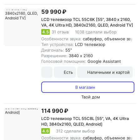
59 990 ₽
LCD телевизор TCL 55C6K [55", 3840 x 2160,
VA, 4K Ultra HD, 3840х2160, QLED, Android TV]
4.5
31 отзыв
1038 сделали выбор
Особенности звука:
сабвуфер, объемное звучани
Тип устройства:
LCD телевизор
Диагональ:
55"
Разрешение:
3840 x 2160
Голосовой помощник:
Google Assistant
Есть
Наличными и картой
В магазин
Твой дом
114 990 ₽
LCD телевизор TCL 55C8L [55", VA, 4K Ultra
HD, 3840х2160, QLED, Android]
4.6
312 сделали выбор
Особенности звука:
сабвуфер, объемное звучани