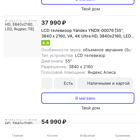
Твой дом
37 990 ₽
LCD телевизор Yandex YNDX-00076 [55",
3840 x 2160, VA, 4K Ultra HD, 3840х2160, LED,
Яндекс.ТВ]
4.4
Особенности звука:
объемное звучание (Surroun
Тип устройства:
LCD телевизор
Диагональ:
55"
Разрешение:
3840 x 2160
Голосовой помощник:
Яндекс Алиса
Есть
Наличными и картой
В магазин
Твой дом
54 990 ₽
LCD телевизор Yandex YNDX-00095 [55",
3840 x 2160, VA, 4K Ultra HD, 3840х2160,
Каталог
Главная
Избранное
Сравнение