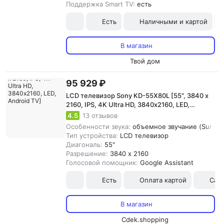
Поддержка Smart TV:
есть
Есть
Наличными и картой
В магазин
Твой дом
95 929 ₽
LCD телевизор Sony KD-55X80L [55", 3840 x
2160, IPS, 4K Ultra HD, 3840х2160, LED,
Android TV]
4.5
13 отзывов
Особенности звука:
объемное звучание (Surroun
Тип устройства:
LCD телевизор
Диагональ:
55"
Разрешение:
3840 x 2160
Голосовой помощник:
Google Assistant
Есть
Оплата картой
Сам
В магазин
Cdek.shopping