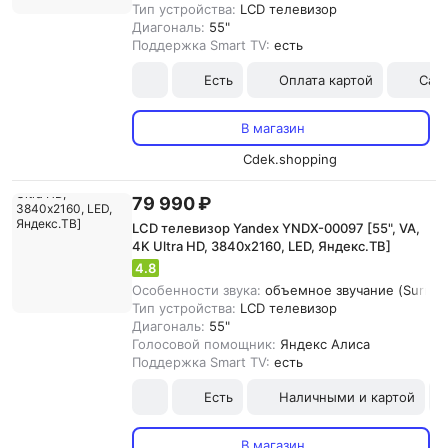
Тип устройства:
LCD телевизор
Диагональ:
55"
Поддержка Smart TV:
есть
Есть
Оплата картой
Сам
В магазин
Cdek.shopping
79 990 ₽
LCD телевизор Yandex YNDX-00097 [55", VA,
4K Ultra HD, 3840х2160, LED, Яндекс.ТВ]
4.8
Особенности звука:
объемное звучание (Surround
Тип устройства:
LCD телевизор
Диагональ:
55"
Голосовой помощник:
Яндекс Алиса
Поддержка Smart TV:
есть
Есть
Наличными и картой
В магазин