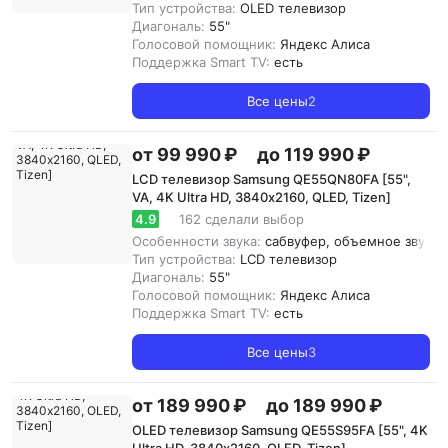
Тип устройства:
OLED телевизор
Диагональ:
55"
Голосовой помощник:
Яндекс Алиса
Поддержка Smart TV:
есть
Все цены
2
от 99 990 ₽
до 119 990 ₽
LCD телевизор Samsung QE55QN80FA [55",
VA, 4K Ultra HD, 3840х2160, QLED, Tizen]
4.9
162 сделали выбор
Особенности звука:
сабвуфер, объемное звучание
Тип устройства:
LCD телевизор
Диагональ:
55"
Голосовой помощник:
Яндекс Алиса
Поддержка Smart TV:
есть
Все цены
3
от 189 990 ₽
до 189 990 ₽
OLED телевизор Samsung QE55S95FA [55", 4K