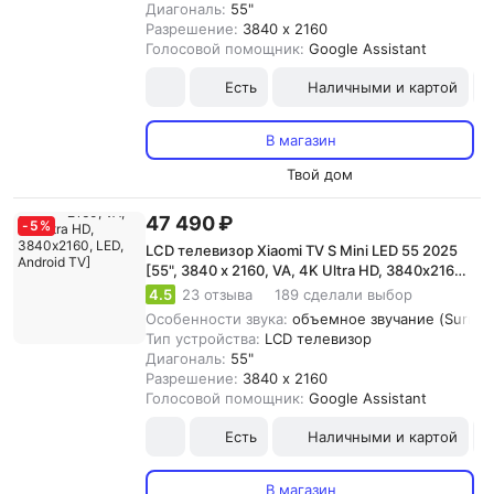
Диагональ:
55"
Разрешение:
3840 x 2160
Голосовой помощник:
Google Assistant
Есть
Наличными и картой
В магазин
Твой дом
47 490 ₽
-
5
%
LCD телевизор Xiaomi TV S Mini LED 55 2025
[55", 3840 x 2160, VA, 4K Ultra HD, 3840х2160,
LED, Android TV]
4.5
23 отзыва
189 сделали выбор
Особенности звука:
объемное звучание (Surroun
Тип устройства:
LCD телевизор
Диагональ:
55"
Разрешение:
3840 x 2160
Голосовой помощник:
Google Assistant
Есть
Наличными и картой
В магазин