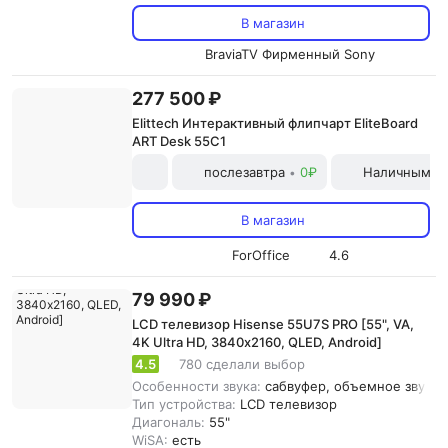
В магазин
BraviaTV Фирменный Sony
277 500 ₽
Elittech Интерактивный флипчарт EliteBoard
ART Desk 55C1
послезавтра
0₽
Наличными и
•
В магазин
ForOffice
4.6
79 990 ₽
LCD телевизор Hisense 55U7S PRO [55", VA,
4K Ultra HD, 3840х2160, QLED, Android]
4.5
780 сделали выбор
Особенности звука:
сабвуфер, объемное звучани
Тип устройства:
LCD телевизор
Диагональ:
55"
WiSA:
есть