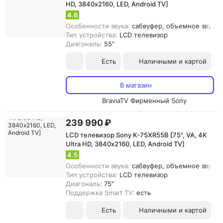
HD, 3840х2160, LED, Android TV]
4.6
Особенности звука:
сабвуфер, объемное звучан
Тип устройства:
LCD телевизор
Диагональ:
55"
Есть
Наличными и картой
В магазин
BraviaTV Фирменный Sony
239 990 ₽
LCD телевизор Sony K-75XR55B [75", VA, 4K
Ultra HD, 3840х2160, LED, Android TV]
4.5
Особенности звука:
сабвуфер, объемное звучани
Тип устройства:
LCD телевизор
Диагональ:
75"
Поддержка Smart TV:
есть
Есть
Наличными и картой