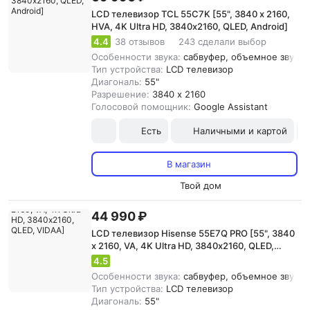
LCD телевизор TCL 55C7K [55", 3840 x 2160,
HVA, 4K Ultra HD, 3840х2160, QLED, Android]
4.4
38 отзывов
243 сделали выбор
Особенности звука:
сабвуфер, объемное звучани
Тип устройства:
LCD телевизор
Диагональ:
55"
Разрешение:
3840 x 2160
Голосовой помощник:
Google Assistant
Есть
Наличными и картой
В магазин
Твой дом
44 990 ₽
LCD телевизор Hisense 55E7Q PRO [55", 3840
x 2160, VA, 4K Ultra HD, 3840х2160, QLED,
VIDAA]
4.5
Особенности звука:
сабвуфер, объемное звучани
Тип устройства:
LCD телевизор
Диагональ:
55"