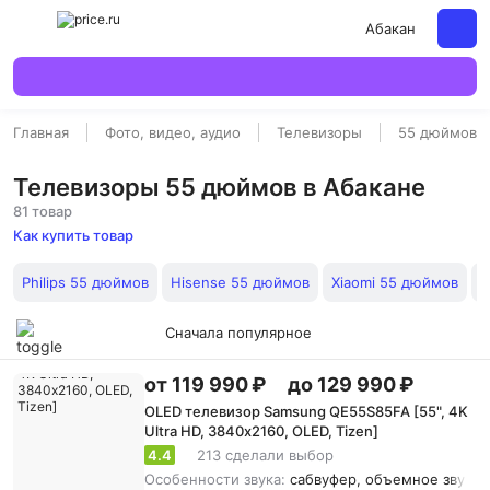
Абакан
Главная
Фото, видео, аудио
Телевизоры
55 дюймов
Телевизоры 55 дюймов в Абакане
81 товар
Как купить товар
Philips 55 дюймов
Hisense 55 дюймов
Xiaomi 55 дюймов
T
Сначала популярное
от 119 990 ₽
до 129 990 ₽
OLED телевизор Samsung QE55S85FA [55", 4K
Ultra HD, 3840х2160, OLED, Tizen]
4.4
213 сделали выбор
Особенности звука:
сабвуфер, объемное звучани