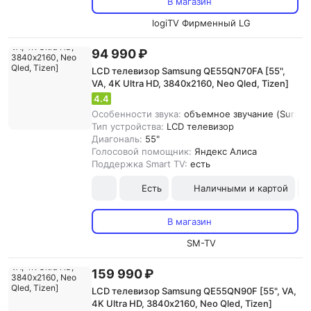
В магазин
logiTV Фирменный LG
94 990 ₽
LCD телевизор Samsung QE55QN70FA [55",
VA, 4K Ultra HD, 3840х2160, Neo Qled, Tizen]
4.4
Особенности звука:
объемное звучание (Surround
Тип устройства:
LCD телевизор
Диагональ:
55"
Голосовой помощник:
Яндекс Алиса
Поддержка Smart TV:
есть
Есть
Наличными и картой
В магазин
SM-TV
159 990 ₽
LCD телевизор Samsung QE55QN90F [55", VA,
4K Ultra HD, 3840х2160, Neo Qled, Tizen]