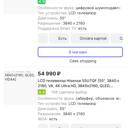
TV]
4.9
Особенности звука:
цифровое шумоподавление,
Тип устройства:
LCD телевизор
Диагональ:
55"
Разрешение:
3840 x 2160
Поддержка Smart TV:
есть
Есть
Оплата картой
Сам
В магазин
Cdek.shopping
54 990 ₽
LCD телевизор Hisense 55U7QF [55", 3840 x
2160, VA, 4K Ultra HD, 3840х2160, QLED,
VIDAA]
4.4
108 сделали выбор
Особенности звука:
сабвуфер, объемное звучани
Тип устройства:
LCD телевизор
Диагональ:
55"
Разрешение:
3840 x 2160
WiSA:
есть