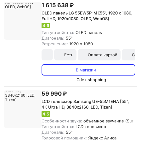
1 615 638 ₽
OLED панель LG 55EW5P-M [55", 1920 x 1080,
Full HD, 1920х1080, OLED, WebOS]
4.6
Тип устройства:
OLED панель
Диагональ:
55"
Разрешение:
1920 x 1080
Есть
Оплата картой
Сам
В магазин
Cdek.shopping
59 990 ₽
LCD телевизор Samsung UE-55M1EHA [55",
4K Ultra HD, 3840х2160, LED, Tizen]
4.5
Особенности звука:
объемное звучание (Surroun
Тип устройства:
LCD телевизор
Диагональ:
55"
Голосовой помощник:
Яндекс Алиса