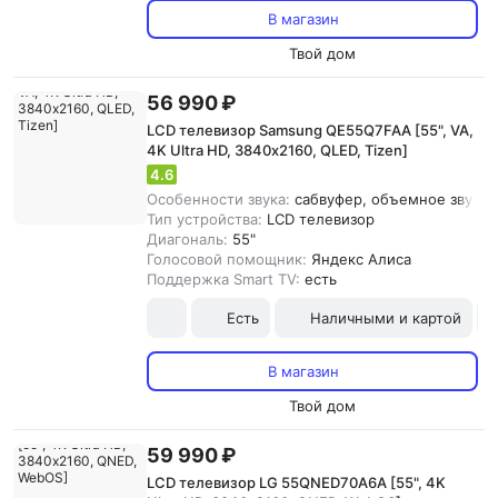
В магазин
Твой дом
56 990 ₽
LCD телевизор Samsung QE55Q7FAA [55", VA,
4K Ultra HD, 3840х2160, QLED, Tizen]
4.6
Особенности звука:
сабвуфер, объемное звучани
Тип устройства:
LCD телевизор
Диагональ:
55"
Голосовой помощник:
Яндекс Алиса
Поддержка Smart TV:
есть
Есть
Наличными и картой
В магазин
Твой дом
59 990 ₽
LCD телевизор LG 55QNED70A6A [55", 4K