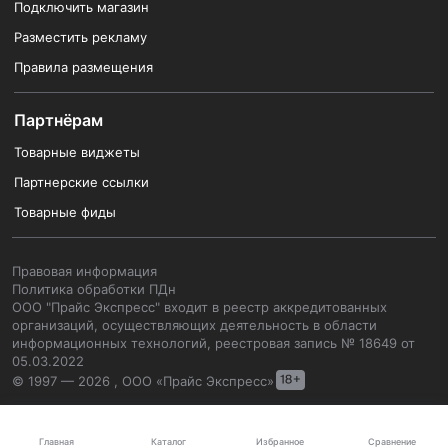
Подключить магазин
Разместить рекламу
Правила размещения
Партнёрам
Товарные виджеты
Партнерские ссылки
Товарные фиды
Правовая информация
Политика обработки ПДн
ООО "Прайс Экспресс" входит в реестр аккредитованных
организаций, осуществляющих деятельность в области
информационных технологий, реестровая запись № 18649 от
05.03.2022
© 1997 — 2026 , ООО «Прайс Экспресс»
Каталог
Главная
Избранное
Сравнение