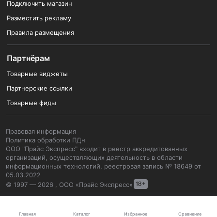
Подключить магазин
Разместить рекламу
Правила размещения
Партнёрам
Товарные виджеты
Партнерские ссылки
Товарные фиды
Правовая информация
Политика обработки ПДн
ООО "Прайс Экспресс" входит в реестр аккредитованных
организаций, осуществляющих деятельность в области
информационных технологий, реестровая запись № 18649 от
05.03.2022
© 1997 — 2026 , ООО «Прайс Экспресс»
Каталог
Главная
Избранное
Сравнение