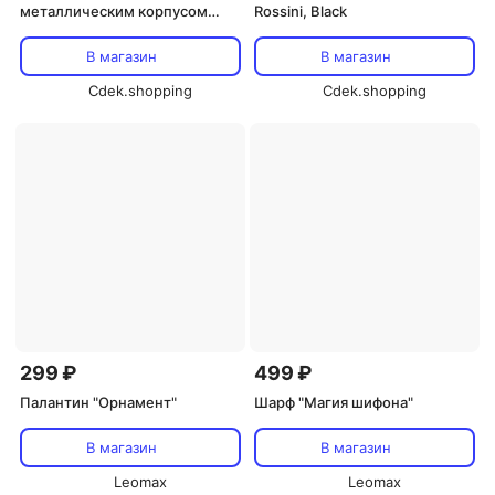
металлическим корпусом
Rossini, Black
Rossini, Metallic
В магазин
В магазин
Cdek.shopping
Cdek.shopping
299 ₽
499 ₽
Палантин "Орнамент"
Шарф "Магия шифона"
В магазин
В магазин
Leomax
Leomax