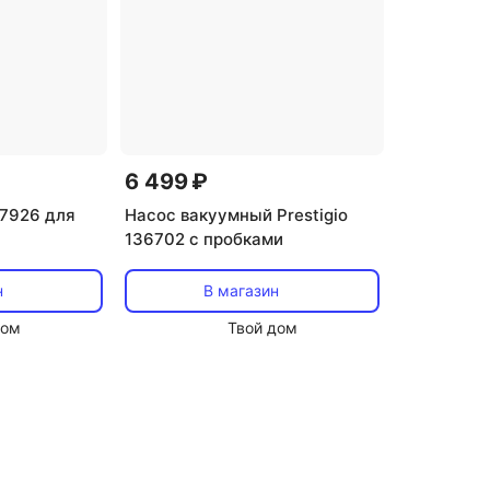
6 499 ₽
37926 для
Насос вакуумный Prestigio
136702 с пробками
н
В магазин
дом
Твой дом