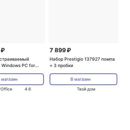
 ₽
7 899 ₽
 Встраиваемый
Набор Prestigio 137927 помпа
 Windows PC for
+ 3 пробки
 Light
 магазин
В магазин
rOffice
4.6
Твой дом