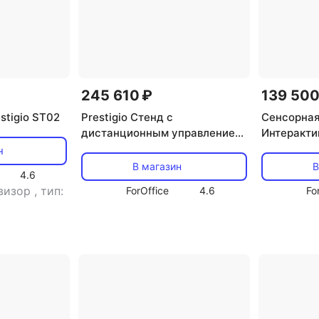
245 610 ₽
139 500
stigio ST02
Prestigio Стенд с
Сенсорная 
дистанционным управлением
Интеракти
Matt Black (PMBST04E)
Totem Hand
н
В магазин
В
4.6
евизор
,
тип:
ForOffice
4.6
Fo