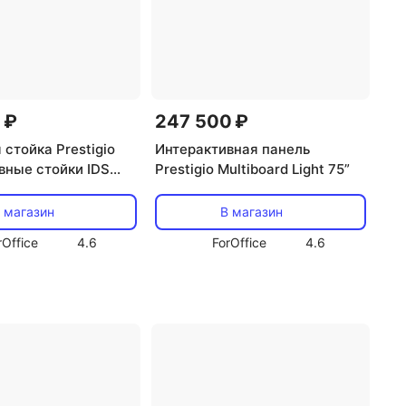
 ₽
247 500 ₽
стойка Prestigio
Интерактивная панель
вные стойки IDS
Prestigio Multiboard Light 75”
 Sanitizer
 магазин
В магазин
rOffice
4.6
ForOffice
4.6