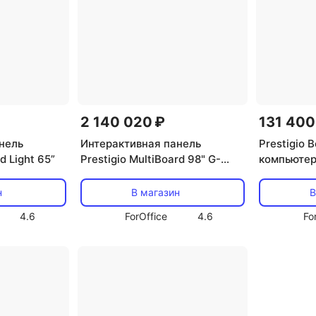
2 140 020 ₽
131 400
нель
Интерактивная панель
Prestigio
d Light 65”
Prestigio MultiBoard 98" G-
компьютер
series (UHD)
Multiboard
н
В магазин
В
4.6
ForOffice
4.6
Fo