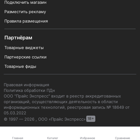
Подключить магазин
Разместить рекламу
Правила размещения
Партнёрам
Товарные виджеты
Партнерские ссылки
Товарные фиды
Правовая информация
Политика обработки ПДн
ООО "Прайс Экспресс" входит в реестр аккредитованных
организаций, осуществляющих деятельность в области
информационных технологий, реестровая запись № 18649 от
05.03.2022
© 1997 — 2026 , ООО «Прайс Экспресс»
Каталог
Главная
Избранное
Сравнение