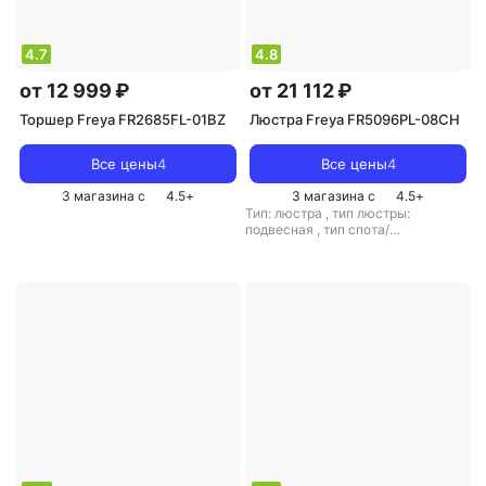
4.7
4.8
от 12 999 ₽
от 21 112 ₽
Торшер Freya FR2685FL-01BZ
Люстра Freya FR5096PL-08CH
Все цены
4
Все цены
4
3 магазина с
4.5
+
3 магазина с
4.5
+
Тип: люстра
,
тип люстры:
подвесная
,
тип спота/
светильника: подвесной
,
рекомендуемые помещения: для
гостиной
,
тип цоколя: E14
,
источник света: лампы
накаливания
,
стиль: модерн
,
цвет
плафона/абажура: серый
,
кол-во
плафонов/абажуров: 8