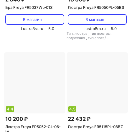
Бра Freya FR5037WL-01S
Люстра Freya FR5050PL-05BS
В магазин
В магазин
LustraBra.ru
5.0
LustraBra.ru
5.0
Тип: люстра
,
тип люстры:
подвесная
,
тип спота/
светильника: подвесной
,
рекомендуемые помещения: для
гостиной
,
тип цоколя: E14
,
источник света: лампы
накаливания
,
стиль: арт-деко
,
цвет плафона/абажура:
прозрачный
,
кол-во плафонов/
абажуров: 5
4.4
4.5
10 200 ₽
22 432 ₽
Люстра Freya FR5052-CL-06-
Люстра Freya FR5115PL-08BZ