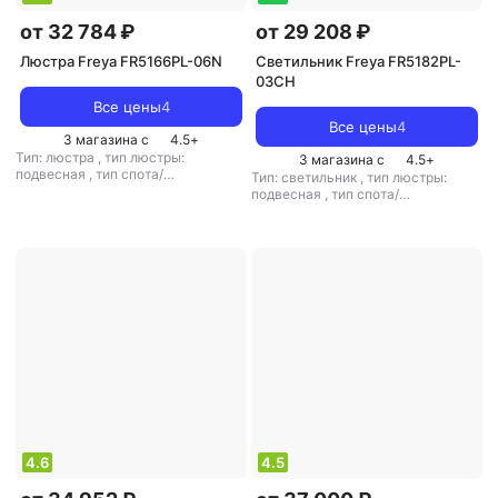
от 32 784 ₽
от 29 208 ₽
Люстра Freya FR5166PL-06N
Светильник Freya FR5182PL-
03CH
Все цены
4
Все цены
4
3 магазина с
4.5
+
Тип: люстра
,
тип люстры:
3 магазина с
4.5
+
подвесная
,
тип спота/
Тип: светильник
,
тип люстры:
светильника: подвесной
,
подвесная
,
тип спота/
рекомендуемые помещения: для
светильника: подвесной
,
спальни
,
тип цоколя: E14
,
рекомендуемые помещения: для
источник света: лампы
спальни
,
тип цоколя: E14
,
накаливания
,
стиль: классический
источник света: светодиодные
,
цвет плафона/абажура:
лампы
,
стиль: классический
,
цвет
прозрачный
,
кол-во плафонов/
плафона/абажура: прозрачный
,
абажуров: 6
кол-во плафонов/абажуров: 3
4.6
4.5