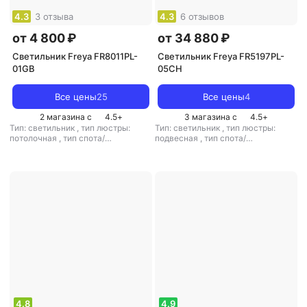
4.3
3 отзыва
4.3
6 отзывов
от 4 800 ₽
от 34 880 ₽
Светильник Freya FR8011PL-
Светильник Freya FR5197PL-
01GB
05CH
Все цены
25
Все цены
4
2 магазина с
4.5
+
3 магазина с
4.5
+
Тип: светильник
,
тип люстры:
Тип: светильник
,
тип люстры:
потолочная
,
тип спота/
подвесная
,
тип спота/
светильника: подвесной
,
светильника: подвесной
,
рекомендуемые помещения: для
рекомендуемые помещения: для
гостиной
,
тип цоколя: E14
,
гостиной
,
тип цоколя: E14
,
источник света: лампы
источник света: светодиодные
накаливания
,
стиль: лофт
,
цвет
лампы
,
стиль: арт-деко
,
цвет
плафона/абажура: черный
,
кол-во
плафона/абажура: белый
,
кол-во
плафонов/абажуров: 1
плафонов/абажуров: 5
4.8
4.9