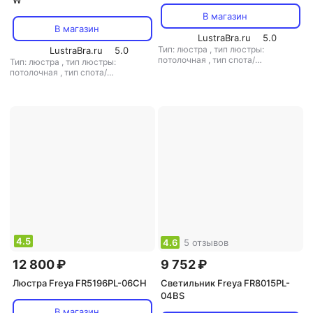
W
В магазин
В магазин
LustraBra.ru
5.0
Тип: люстра
,
тип люстры:
LustraBra.ru
5.0
потолочная
,
тип спота/
Тип: люстра
,
тип люстры:
светильника: потолочный
,
потолочная
,
тип спота/
рекомендуемые помещения: для
светильника: потолочный
,
гостиной
,
тип цоколя: G9
,
рекомендуемые помещения: для
источник света: светодиодные
кухни
,
тип цоколя: E27
,
источник
лампы
,
стиль: лофт
,
цвет
света: светодиодные лампы
,
плафона/абажура: прозрачный
,
стиль: модерн
,
цвет плафона/
кол-во плафонов/абажуров: 1
абажура: прозрачный
,
кол-во
плафонов/абажуров: 6
4.5
4.6
5 отзывов
12 800 ₽
9 752 ₽
Люстра Freya FR5196PL-06CH
Светильник Freya FR8015PL-
04BS
В магазин