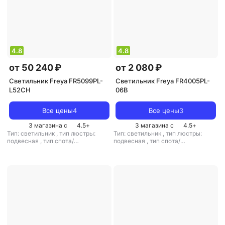
4.8
4.8
от 50 240 ₽
от 2 080 ₽
Светильник Freya FR5099PL-
Светильник Freya FR4005PL-
L52CH
06B
Все цены
4
Все цены
3
3 магазина с
4.5
+
3 магазина с
4.5
+
Тип: светильник
,
тип люстры:
Тип: светильник
,
тип люстры:
подвесная
,
тип спота/
подвесная
,
тип спота/
светильника: подвесной
,
светильника: подвесной
,
рекомендуемые помещения: для
рекомендуемые помещения: для
кухни
,
источник света:
кухни
,
источник света:
светодиодные лампы
,
стиль:
светодиодные лампы
,
стиль: лофт
модерн
,
цвет плафона/абажура:
,
цвет плафона/абажура: хром
,
хром
,
кол-во плафонов/абажуров:
кол-во плафонов/абажуров: 6
1