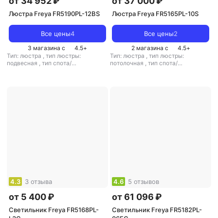
от 34 952 ₽
от 37 000 ₽
Люстра Freya FR5190PL-12BS
Люстра Freya FR5165PL-10S
Все цены
4
Все цены
2
3 магазина с
4.5
+
2 магазина с
4.5
+
Тип: люстра
,
тип люстры:
Тип: люстра
,
тип люстры:
подвесная
,
тип спота/
потолочная
,
тип спота/
светильника: подвесной
,
светильника: потолочный
,
рекомендуемые помещения: для
рекомендуемые помещения: для
гостиной
,
тип цоколя: E14
,
гостиной
,
тип цоколя: E27
,
источник света: лампы
источник света: светодиодные
накаливания
,
стиль: классический
лампы
,
стиль: модерн
,
цвет
,
цвет плафона/абажура: черный
,
плафона/абажура: белый
,
кол-во
кол-во плафонов/абажуров: 7
плафонов/абажуров: 10
4.3
3 отзыва
4.6
5 отзывов
от 5 400 ₽
от 61 096 ₽
Светильник Freya FR5168PL-
Светильник Freya FR5182PL-