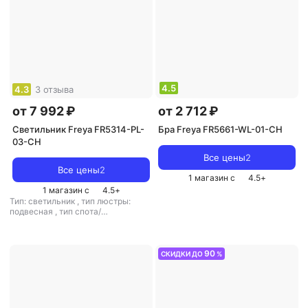
4.5
4.3
3 отзыва
от 7 992 ₽
от 2 712 ₽
Светильник Freya FR5314-PL-
Бра Freya FR5661-WL-01-CH
03-CH
Все цены
2
Все цены
2
1 магазин с
4.5
+
1 магазин с
4.5
+
Тип: светильник
,
тип люстры:
подвесная
,
тип спота/
светильника: подвесной
,
рекомендуемые помещения: для
кухни
,
тип цоколя: E14
,
источник
света: светодиодные лампы
,
90
СКИДКИ ДО
%
стиль: модерн
,
цвет плафона/
абажура: прозрачный
,
кол-во
плафонов/абажуров: 3