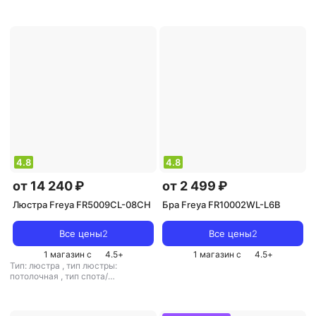
светильника: подвесной
,
светильника: потолочный
,
рекомендуемые помещения: для
рекомендуемые помещения: для
гостиной
,
тип цоколя: E14
,
кухни
,
тип цоколя: E27
,
источник
источник света: светодиодные
света: лампы накаливания
,
стиль:
лампы
,
стиль: арт-деко
,
цвет
хай-тек
,
цвет плафона/абажура:
плафона/абажура: прозрачный
,
черный
,
кол-во плафонов/
кол-во плафонов/абажуров: 5
абажуров: 6
4.8
4.8
от 14 240 ₽
от 2 499 ₽
Люстра Freya FR5009CL-08CH
Бра Freya FR10002WL-L6B
Все цены
2
Все цены
2
1 магазин с
4.5
+
1 магазин с
4.5
+
Тип: люстра
,
тип люстры:
потолочная
,
тип спота/
светильника: потолочный
,
рекомендуемые помещения: для
гостиной
,
тип цоколя: E14
,