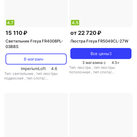
4.7
4.5
15 110 ₽
от 22 720 ₽
Светильник Freya FR4008PL-
Люстра Freya FR5049CL-27W
03BBS
Все цены
3
В магазин
3 магазина с
4.5
+
Тип: люстра
,
тип люстры:
imperiumLoft
4.6
потолочная
,
тип спота/
Тип: светильник
,
тип люстры:
светильника: потолочный
,
подвесная
,
тип спота/
рекомендуемые помещения: для
светильника: подвесной
,
тип
спальни
,
тип цоколя: G4
,
цоколя: E27
,
источник света:
источник света: светодиодные
светодиодные лампы
,
стиль: лофт
лампы
,
стиль: модерн
,
цвет
,
цвет плафона/абажура: черный
,
плафона/абажура: белый
кол-во плафонов/абажуров: 3