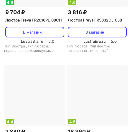
4.9
4.6
9 704 ₽
3 816 ₽
Люстра Freya FR2018PL-08CH
Люстра Freya FR5032CL-03B
В магазин
В магазин
LustraBra.ru
5.0
LustraBra.ru
5.0
Тип: люстра
,
тип люстры:
Тип: люстра
,
тип люстры:
подвесная
,
рекомендуемые
потолочная
,
тип спота/
помещения: для гостиной
,
тип
светильника: потолочный
,
цоколя: E14
,
источник света:
рекомендуемые помещения: для
светодиодные лампы
,
стиль: арт-
кухни
,
тип цоколя: E14
,
источник
деко
,
цвет плафона/абажура:
света: лампы накаливания
,
стиль:
белый
,
кол-во плафонов/
модерн
,
цвет плафона/абажура:
абажуров: 8
зеленый
,
кол-во плафонов/
абажуров: 3
4.4
4.5
2 840 ₽
18 360 ₽