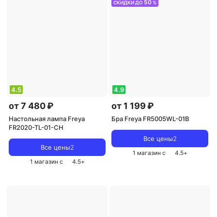
источник света: светодиодные
50
СКИДКИ ДО
%
лампы
,
стиль: модерн
,
цвет
плафона/абажура: белый
,
кол-во
плафонов/абажуров: 8
4.5
4.9
от 7 480 ₽
от 1 199 ₽
Настольная лампа Freya
Бра Freya FR5005WL-01B
FR2020-TL-01-CH
Все цены
2
Все цены
2
1 магазин с
4.5
+
1 магазин с
4.5
+