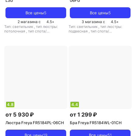
L3G
06FG
Все цены
5
Все цены
5
2 магазина с
4.5
+
3 магазина с
4.5
+
Тип: светильник
,
тип люстры:
Тип: светильник
,
тип люстры:
потолочная
,
тип спота/
подвесная
,
тип спота/
светильника: подвесной
,
светильника: подвесной
,
рекомендуемые помещения: для
рекомендуемые помещения: для
кухни
,
тип цоколя: GX53
,
источник
гостиной
,
тип цоколя: E14
,
света: светодиодные лампы
,
источник света: светодиодные
стиль: лофт
,
цвет плафона/
лампы
,
стиль: классический
,
цвет
абажура: золотой
,
кол-во
плафона/абажура: прозрачный
,
плафонов/абажуров: 1
кол-во плафонов/абажуров: 6
4.8
4.4
от 5 930 ₽
от 1 299 ₽
Люстра Freya FR5184PL-06CH
Бра Freya FR5184WL-01CH
Все цены
19
Все цены
51