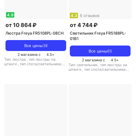
4.9
4.3
6 отзывов
от 10 864 ₽
от 4 744 ₽
Люстра Freya FR5108PL-08CH
Светильник Freya FR5188PL-
01B1
Все цены
38
Все цены
65
2 магазина с
4.5
+
Тип: люстра
,
тип люстры: на
2 магазина с
4.5
+
штанге
,
тип спота/светильника:
Тип: светильник
,
тип люстры: на
потолочный
,
рекомендуемые
штанге
,
тип спота/светильника:
помещения: для гостиной
,
тип
подвесной
,
рекомендуемые
цоколя: E14
,
источник света:
помещения: для кухни
,
тип цоколя:
светодиодные лампы
,
стиль:
E27
,
источник света: лампы
модерн
,
цвет плафона/абажура:
накаливания
,
стиль: лофт
,
цвет
белый
,
кол-во плафонов/
плафона/абажура: черный
,
кол-во
абажуров: 8
плафонов/абажуров: 1