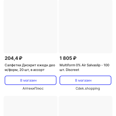
204,4 ₽
1 805 ₽
Салфетки Дискрит ежедн део
Multiform 0% Air Salvaslip - 100
м/форм, 20 шт, в ассорт
шт. Discreet
В магазин
В магазин
АптекиПлюс
Cdek.shopping