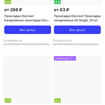
4.5
4.9
от 298 ₽
от 63 ₽
Прокладки Discreet
Прокладки Discreet Прокладки
Ежедневные прокладки Deo
ежедневные Air Single, 20 шт
Water Lily Multiform, 60 шт
Все цены
2
Все цены
5
Особенности:
Особенности:
ароматизированныеежедневныен
ароматизированныедышащиеежед
очные
,
тип товара: прокладки
невныеультратонкие
,
тип товара:
прокладки
21
СКИДКИ ДО
%
4.5
4.5