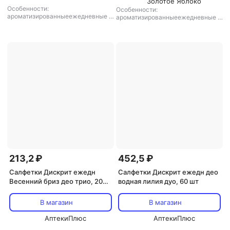
Золотое Яблоко
Особенности:
Особенности:
ароматизированныеежедневные
,
ароматизированныеежедневные
,
тип товара: прокладки
тип товара: прокладки
213,2 ₽
452,5 ₽
Салфетки Дискрит ежедн
Салфетки Дискрит ежедн део
Весенний бриз део трио, 20
водная лилия дуо, 60 шт
шт
В магазин
В магазин
АптекиПлюс
АптекиПлюс