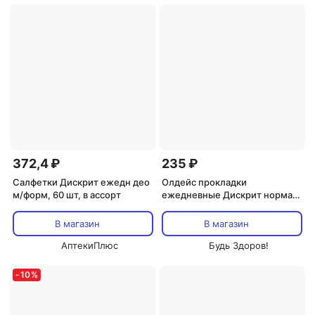
372,4 ₽
235 ₽
Салфетки Дискрит ежедн део
Олдейс прокладки
м/форм, 60 шт, в ассорт
ежедневные Дискрит нормал
№20
В магазин
В магазин
АптекиПлюс
Будь Здоров!
-
10
%