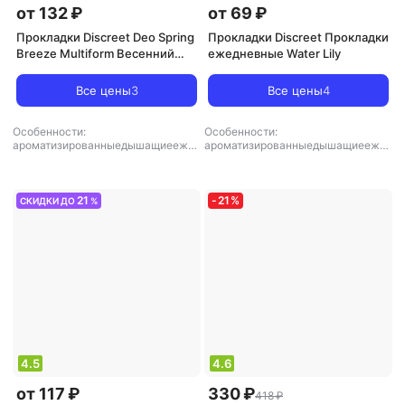
от 132 ₽
от 69 ₽
Прокладки Discreet Deo Spring
Прокладки Discreet Прокладки
Breeze Multiform Весенний
ежедневные Water Lily
бриз 20 шт
Все цены
3
Все цены
4
Особенности:
Особенности:
ароматизированныедышащиеежед
ароматизированныедышащиеежед
невныеультратонкие
,
тип товара:
невныеультратонкие
,
тип товара:
прокладки
прокладки
21
-
21
%
СКИДКИ ДО
%
4.5
4.6
от 117 ₽
330 ₽
418 ₽