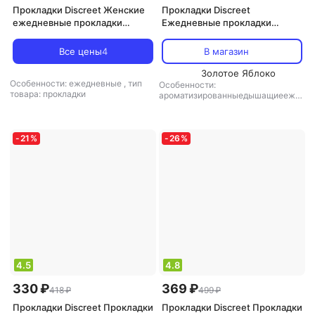
Прокладки Discreet Женские
Прокладки Discreet
ежедневные прокладки
Ежедневные прокладки
Multiform Skin Love 18 шт
Нормал №60, Normal
Все цены
4
В магазин
Золотое Яблоко
Особенности: ежедневные
,
тип
Особенности:
товара: прокладки
ароматизированныедышащиеежед
невные
,
тип товара: прокладки
-
21
%
-
26
%
4.5
4.8
330 ₽
369 ₽
418 ₽
499 ₽
Прокладки Discreet Прокладки
Прокладки Discreet Прокладки