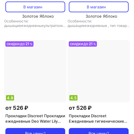
В магазин
В магазин
Золотое Яблоко
Золотое Яблоко
Особенности:
Особенности:
дышащиеежедневныеультратонки
дышащиеежедневные
,
тип товара:
е
,
тип товара: прокладки
прокладки
21
21
СКИДКИ ДО
%
СКИДКИ ДО
%
4.8
4.5
от 526 ₽
от 526 ₽
Прокладки Discreet Прокладки
Прокладки Discreet
ежедневные Deo Water Lily
Ежедневные гигиенические
8001090162274
прокладки Deo Spring Breeze
Multiform, 100шт
Все цены
2
Все цены
2