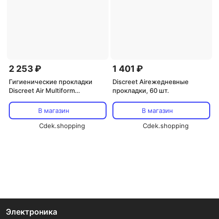
2 253 ₽
1 401 ₽
Гигиенические прокладки
Discreet Airежедневные
Discreet Air Multiform
прокладки, 60 шт.
дышащие, 60 шт., Procter &
Gamble
В магазин
В магазин
Cdek.shopping
Cdek.shopping
Электроника