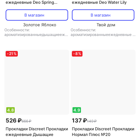
ежедневные Deo Spring
ежедневные Deo Water Lily
Breeze Multiform
В магазин
В магазин
Золотое Яблоко
Твой дом
Особенности:
Особенности:
ароматизированныедышащиеежед
ароматизированныеежедневные
,
невныеультратонкие
,
тип товара:
тип товара: прокладки
прокладки
-
21
%
-
8
%
4.8
4.9
526 ₽
137 ₽
666 ₽
149 ₽
Прокладки Discreet Прокладки
Прокладки Discreet Прокладки
ежедневные Дышащие
Нормал Плюс №20