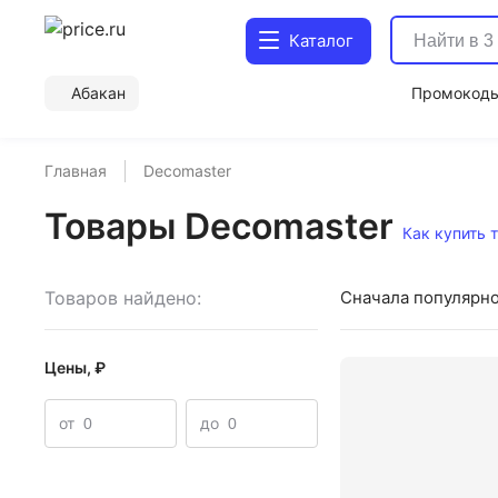
Каталог
Абакан
Промокод
Главная
Decomaster
Товары Decomaster
Как купить 
Товаров найдено:
Сначала популярн
Цены, ₽
от
до