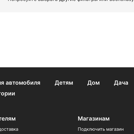
я автомобиля
Детям
Дом
Дача
гории
телям
Магазинам
доставка
Подключить магазин