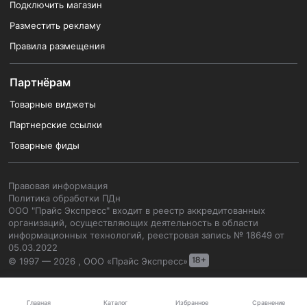
Подключить магазин
Разместить рекламу
Правила размещения
Партнёрам
Товарные виджеты
Партнерские ссылки
Товарные фиды
Правовая информация
Политика обработки ПДн
ООО "Прайс Экспресс" входит в реестр аккредитованных
организаций, осуществляющих деятельность в области
информационных технологий, реестровая запись № 18649 от
05.03.2022
© 1997 — 2026 , ООО «Прайс Экспресс»
Каталог
Главная
Избранное
Сравнение