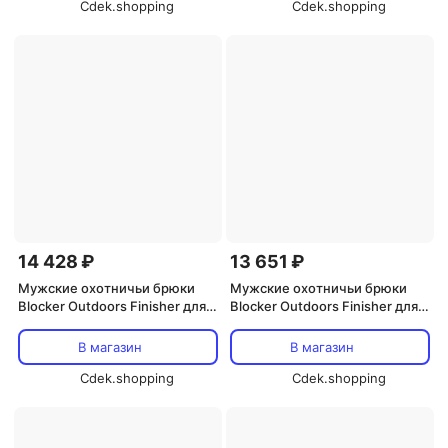
технологией контроля запаха
Cdek.shopping
технологией контроля запаха
Cdek.shopping
S3, Rt Apx
S3, Mo Terra Outland
14 428 ₽
13 651 ₽
Мужские охотничьи брюки
Мужские охотничьи брюки
Blocker Outdoors Finisher для
Blocker Outdoors Finisher для
охоты на индейку, Rt Original
охоты на индейку, Mo
Greenleaf
В магазин
В магазин
Cdek.shopping
Cdek.shopping