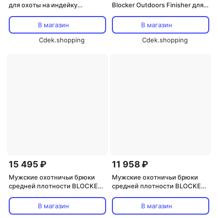
для охоты на индейку
Blocker Outdoors Finisher для
BLOCKER OUTDOORS Finisher
охоты на индейку, Mo
Obsession Nwtf
В магазин
В магазин
Cdek.shopping
Cdek.shopping
15 495 ₽
11 958 ₽
Мужские охотничьи брюки
Мужские охотничьи брюки
средней плотности BLOCKER
средней плотности BLOCKER
OUTDOORS Solstice с
OUTDOORS Solstice с
флисовой подкладкой,
флисовой подкладкой,
В магазин
В магазин
водоотталкивающие и с
водоотталкивающие и с