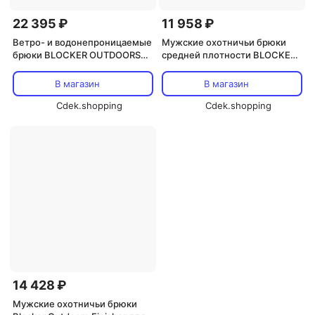
22 395 ₽
11 958 ₽
Ветро- и водонепроницаемые
Мужские охотничьи брюки
брюки BLOCKER OUTDOORS
средней плотности BLOCKER
Outfitter 2.0, Rt Apx
OUTDOORS Solstice с
флисовой подкладкой,
В магазин
В магазин
водоотталкивающие и с
Cdek.shopping
технологией контроля запаха
Cdek.shopping
S3, Rt Excape
14 428 ₽
Мужские охотничьи брюки