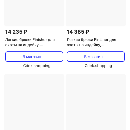
14 235 ₽
14 385 ₽
Легкие брюки Finisher для
Легкие брюки Finisher для
охоты на индейку,
охоты на индейку,
бесшумные, с контролем
бесшумные, с контролем
запаха, эластичные,
запаха, эластичные,
В магазин
В магазин
камуфляжные BLOCKER
камуфляжные BLOCKER
OUTDOORS, Mo Bottomland
Cdek.shopping
OUTDOORS, зеленый
Cdek.shopping
Original