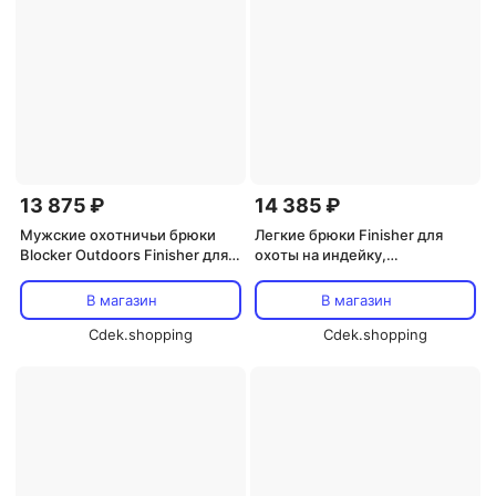
13 875 ₽
14 385 ₽
Мужские охотничьи брюки
Легкие брюки Finisher для
Blocker Outdoors Finisher для
охоты на индейку,
охоты на индейку, Mo
бесшумные, с контролем
Bottomland Original
запаха, эластичные,
В магазин
В магазин
камуфляжные BLOCKER
Cdek.shopping
OUTDOORS, зеленый
Cdek.shopping