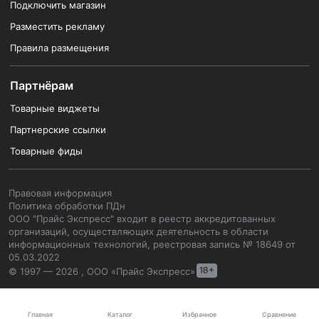
Подключить магазин
Разместить рекламу
Правила размещения
Партнёрам
Товарные виджеты
Партнерские ссылки
Товарные фиды
Правовая информация
Политика обработки ПДн
ООО "Прайс Экспресс" входит в реестр аккредитованных
организаций, осуществляющих деятельность в области
информационных технологий, реестровая запись № 18649 от
05.03.2022
© 1997 — 2026 , ООО «Прайс Экспресс»
Каталог
Главная
Избранное
Сравнение