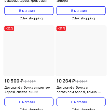
рукавом Aspesi, кремовый
айвори
В магазин
В магазин
Cdek.shopping
Cdek.shopping
-
22
%
-
21
%
10 500 ₽
10 264 ₽
13 494 ₽
13 064 ₽
Детская футболка с принтом
Детская футболка с
Aspesi, светло-синий
логотипом Aspesi, темно-
зеленый
В магазин
В магазин
Cdek.shopping
Cdek.shopping