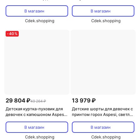
логотипом Aspesi, айвори
В магазин
В магазин
Cdek.shopping
Cdek.shopping
-
40
%
29 804 ₽
13 979 ₽
49 264 ₽
Детская куртка-пуховик для
Детские шорты для девочек с
девочек с капюшоном Aspesi,
принтом горох Aspesi, светло-
бежевый
голубой
В магазин
В магазин
Cdek.shopping
Cdek.shopping