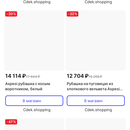
Cdek.shopping
Cdek.shopping
-
20
%
-
22
%
14 114 ₽
12 704 ₽
17 644 ₽
16 268 ₽
Aspesi рубашка с косым
Рубашка на пуговицах из
воротником, белый
хлопкового вельвета Aspesi
Kids, розовый
В магазин
В магазин
Cdek.shopping
Cdek.shopping
-
47
%