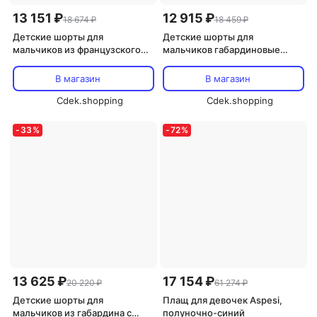
13 151 ₽
12 915 ₽
18 674 ₽
18 459 ₽
Детские шорты для
Детские шорты для
мальчиков из французского
мальчиков габардиновые
терье с принтом Aspesi,
Aspesi, темно-синий
темно-синий
В магазин
В магазин
Cdek.shopping
Cdek.shopping
-
33
%
-
72
%
13 625 ₽
17 154 ₽
20 220 ₽
61 274 ₽
Детские шорты для
Плащ для девочек Aspesi,
мальчиков из габардина с
полуночно-синий