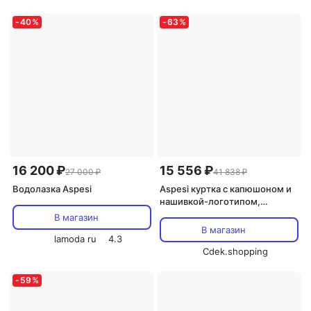
-
40
%
-
63
%
16 200 ₽
15 556 ₽
27 000 ₽
41 838 ₽
Водолазка Aspesi
Aspesi куртка с капюшоном и
нашивкой-логотипом,
нейтральный цвет
В магазин
В магазин
lamoda ru
4.3
Cdek.shopping
-
59
%