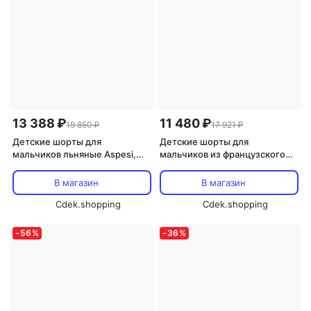
13 388 ₽
11 480 ₽
19 850 ₽
17 921 ₽
Детские шорты для
Детские шорты для
мальчиков льняные Aspesi,
мальчиков из французского
темно-зеленый
терье Aspesi, светло-голубой
В магазин
В магазин
Cdek.shopping
Cdek.shopping
-
56
%
-
36
%