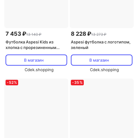
7 453 ₽
8 228 ₽
13 140 ₽
13 273 ₽
Футболка Aspesi Kids из
Aspesi футболка с логотипом,
хлопка с прорезиненным
зеленый
логотипом, белый
В магазин
В магазин
Cdek.shopping
Cdek.shopping
-
52
%
-
35
%