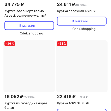
34 775 ₽
24 611 ₽
39 786 ₽
Куртка-овершерт термо
Куртка песочная ASPESI
Aspesi, солнечно-желтый
В магазин
В магазин
Cdek.shopping
Cdek.shopping
-
36
%
-
38
%
16 052 ₽
22 416 ₽
25 138 ₽
35 984 ₽
Куртка из габардина Aspesi
Куртка ASPESI Blush
белая