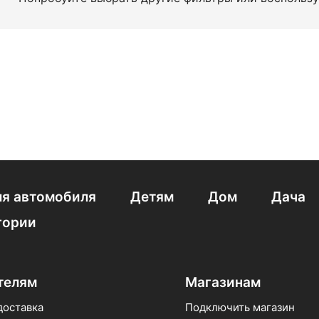
я автомобиля
Детям
Дом
Дача
гории
телям
Магазинам
доставка
Подключить магазин