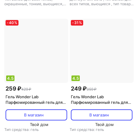
окрашенные, тонкие, вьющиеся,
всех типов, вьющиеся
,
тип товара:
ослабленные и поврежденные
,
шампунь
,
эффект: увлажнение
тип товара: шампунь
,
эффект:
ламинирование, увлажнение,
объем волос
-
40
%
-
31
%
4.5
4.5
259 ₽
249 ₽
429 ₽
359 ₽
Гель Wonder Lab
Гель Wonder Lab
Парфюмированный гель для
Парфюмированный гель для
душа Экогель для купания
душа Детский экогель для
малышей
душа 2в1
В магазин
В магазин
Твой дом
Твой дом
Тип средства: гель
Тип средства: гель