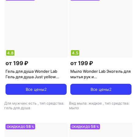
универсальный
4.8
4.5
от 199 ₽
от 199 ₽
Гель для душа Wonder Lab
Мыло Wonder Lab Экогель для
Гель для душа Just yellow
мытья рук и
увлажняющий Сочные
умывания,розовые персики
фрукты, 550 мл
0,54л
Все цены
2
Все цены
2
Для мужчин: есть
,
тип средства:
Вид мыла: жидкое
,
тип средства:
гель для душа
мыло
58
58
СКИДКИ ДО
%
СКИДКИ ДО
%