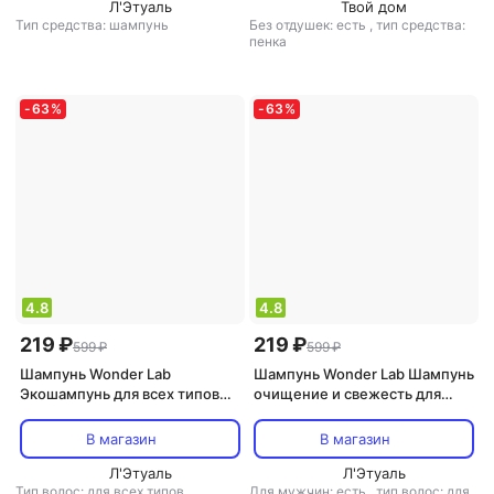
Л'Этуаль
Твой дом
Тип средства: шампунь
Без отдушек: есть
,
тип средства:
пенка
-
63
%
-
63
%
4.8
4.8
219 ₽
219 ₽
599 ₽
599 ₽
Шампунь Wonder Lab
Шампунь Wonder Lab Шампунь
Экошампунь для всех типов
очищение и свежесть для
волос, Очищение и объём
всех типов волос 550 мл
0,55 л
В магазин
В магазин
Л'Этуаль
Л'Этуаль
Тип волос: для всех типов,
Для мужчин: есть
,
тип волос: для