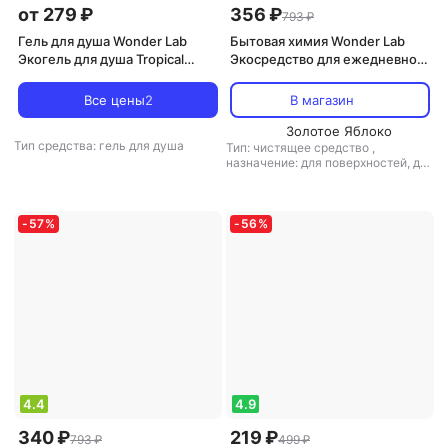
от 279 ₽
356 ₽
793 ₽
Гель для душа Wonder Lab
Бытовая химия Wonder Lab
Экогель для душа Tropical
Экосредство для ежедневной
dream 0,38 л
уборки 0,5л
Все цены
2
В магазин
Золотое Яблоко
Тип средства: гель для душа
Тип: чистящее средство
,
назначение: для поверхностей, для
пола/ламината, для санузлов и
ванных комнат, для мебели,
универсальное средство
,
тип
ткани: универсальный, для шерсти
-
57
%
-
56
%
и шелка
4.4
4.9
340 ₽
219 ₽
793 ₽
499 ₽