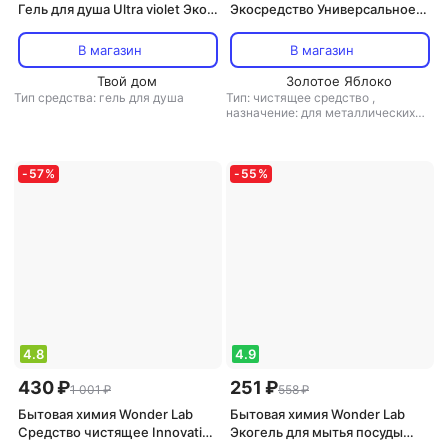
Гель для душа Ultra violet Эко
Экосредство Универсальное
увлажняющий Полевые цветы
для стёкол и зеркал 550мл
550мл
В магазин
В магазин
Твой дом
Золотое Яблоко
Тип средства: гель для душа
Тип: чистящее средство
,
назначение: для металлических
поверхностей, для поверхностей,
для стекла и зеркал, для санузлов
и ванных комнат, для экранов и
оргтехники, для бытовой техники,
-
57
%
-
55
%
универсальное средство
,
тип
ткани: универсальный
4.8
4.9
430 ₽
251 ₽
1 001 ₽
558 ₽
Бытовая химия Wonder Lab
Бытовая химия Wonder Lab
Средство чистящее Innovative
Экогель для мытья посуды