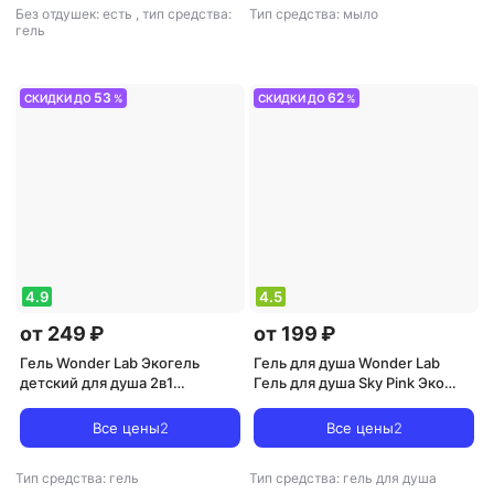
Без отдушек: есть
,
тип средства:
Тип средства: мыло
гель
53
62
СКИДКИ ДО
%
СКИДКИ ДО
%
4.9
4.5
от 249 ₽
от 199 ₽
Гель Wonder Lab Экогель
Гель для душа Wonder Lab
детский для душа 2в1
Гель для душа Sky Pink Эко
Фруктовый мармелад 0.55л
увлажняющий Цветы 550мл
Все цены
2
Все цены
2
Тип средства: гель
Тип средства: гель для душа