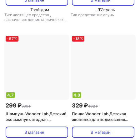
В магазин
В магазин
Твой дом
Л'Этуаль
Тип: чистящее средство
,
Тип средства: шампунь
назначение: для металлических
поверхностей, для поверхностей,
для стеклокерамики, для
микроволновой печи,
универсальное средство
,
тип
-
57
%
-
18
%
ткани: универсальный
4.7
4.8
299 ₽
329 ₽
699 ₽
402 ₽
Шампунь Wonder Lab Детский
Пенка Wonder Lab Детская
экошампунь ягодная
экопенка для подмывания
вечеринка 0,54 л
0,45 л
В магазин
В магазин