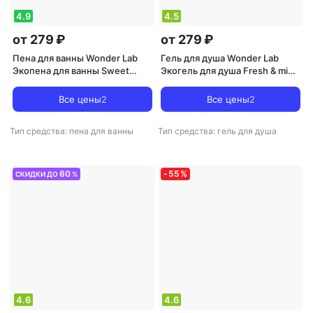
4.9
4.5
от 279 ₽
от 279 ₽
Пена для ванны Wonder Lab
Гель для душа Wonder Lab
Экопена для ванны Sweet
Экогель для душа Fresh & mint
cherry 0,38 л
0,38 л
Все цены
2
Все цены
2
Тип средства: пена для ванны
Тип средства: гель для душа
60
-
55
%
СКИДКИ ДО
%
4.6
4.6