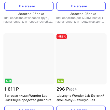
Formula для чистки труб и
Жасмин и морская соль 550мл
устранения засоров 1.1л
В магазин
В магазин
Золотое Яблоко
Золотое Яблоко
Тип: средство от засоров труб
,
Тип: средство для мытья посуды
,
назначение: для поверхностей, для
назначение: для продуктов, для
санузлов и ванных комнат
,
тип
металлических поверхностей, для
ткани: универсальный
поверхностей, для
стеклокерамики, универсальное
средство
,
тип ткани:
-
58
%
универсальный
4.9
4.6
1 611 ₽
296 ₽
699 ₽
Бытовая химия Wonder Lab
Шампунь Wonder Lab Детский
Чистящее средство для плит,
экошампунь танцующая
духовых шкафов и грилей,
маракуйя 0,54 л
3.78 л