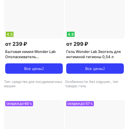
4.5
4.9
от 239 ₽
от 299 ₽
Бытовая химия Wonder Lab
Гель Wonder Lab Экогель для
Ополаскиватель
интимной гигиены 0,54 л
посудомоечной машины 0,55
л
Все цены
2
Все цены
2
Тип: средство для посудомоечных
Особенности: без отдушек
,
тип
машин
товара: гель
60
57
СКИДКИ ДО
%
СКИДКИ ДО
%