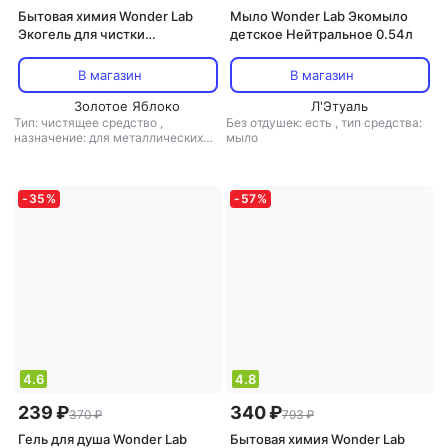
Бытовая химия Wonder Lab
Мыло Wonder Lab Экомыло
Экогель для чистки
детское Нейтральное 0.54л
сантехники 0,75 л
В магазин
В магазин
Золотое Яблоко
Л'Этуаль
Тип: чистящее средство
,
Без отдушек: есть
,
тип средства:
назначение: для металлических
мыло
поверхностей, для поверхностей,
для санузлов и ванных комнат,
универсальное средство
,
тип
ткани: универсальный
-
35
%
-
57
%
4.6
4.8
239 ₽
340 ₽
370 ₽
793 ₽
Гель для душа Wonder Lab
Бытовая химия Wonder Lab