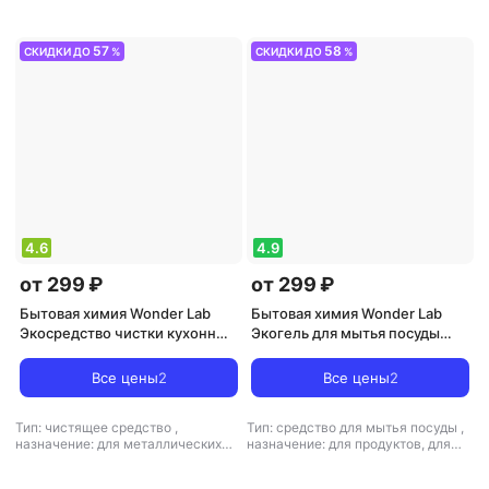
57
58
СКИДКИ ДО
%
СКИДКИ ДО
%
4.6
4.9
от 299 ₽
от 299 ₽
Бытовая химия Wonder Lab
Бытовая химия Wonder Lab
Экосредство чистки кухонных
Экогель для мытья посуды
плит и духовых шкафов и
Жасмин и морская соль 1л
грилей 550мл
Все цены
2
Все цены
2
Тип: чистящее средство
,
Тип: средство для мытья посуды
,
назначение: для металлических
назначение: для продуктов, для
поверхностей, для поверхностей,
металлических поверхностей, для
для стеклокерамики, для санузлов
поверхностей, для