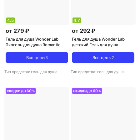
4.5
4.7
от 279 ₽
от 292 ₽
Гель для душа Wonder Lab
Гель для душа Wonder Lab
Экогель для душа Romantic
детский Гель для душа
flowers 380 мл
Арбузный бабл-гам 380 мл
Все цены
3
Все цены
2
Тип средства: гель для душа
Тип средства: гель для душа
60
60
СКИДКИ ДО
%
СКИДКИ ДО
%