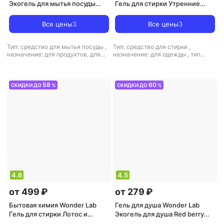
Экогель для мытья посуды
Гель для стирки Утренние
Яблочный цвет 1л
цветы эко средство для
стирки деликатного белья 1.4
Все цены
3
Все цены
3
л
Тип: средство для мытья посуды
,
Тип: средство для стирки
,
назначение: для продуктов, для
назначение: для одежды
,
тип
металлических поверхностей, для
ткани: универсальный, для шерсти
поверхностей, для
и шелка, для деликатных тканей,
стеклокерамики, универсальное
для детского белья
средство
,
тип ткани:
58
60
СКИДКИ ДО
%
СКИДКИ ДО
%
универсальный
4.6
4.5
от 499 ₽
от 279 ₽
Бытовая химия Wonder Lab
Гель для душа Wonder Lab
Гель для стирки Лотос и
Экогель для душа Red berry
Вишня эко средство для
380 мл