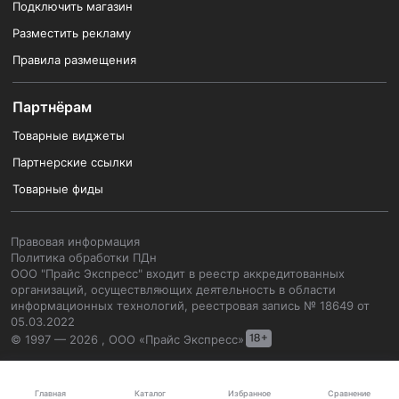
Подключить магазин
Разместить рекламу
Правила размещения
Партнёрам
Товарные виджеты
Партнерские ссылки
Товарные фиды
Правовая информация
Политика обработки ПДн
ООО "Прайс Экспресс" входит в реестр аккредитованных
организаций, осуществляющих деятельность в области
информационных технологий, реестровая запись № 18649 от
05.03.2022
© 1997 — 2026 , ООО «Прайс Экспресс»
Каталог
Главная
Избранное
Сравнение