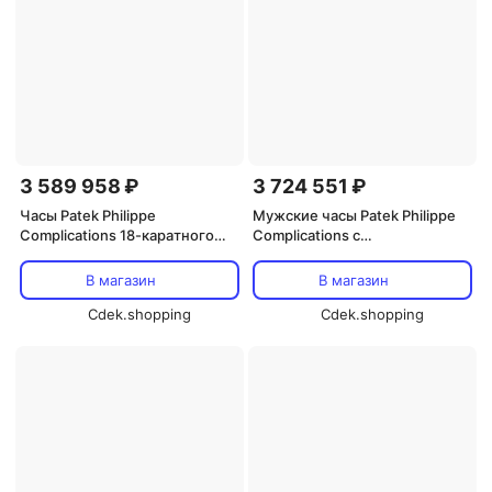
3 589 958 ₽
3 724 551 ₽
Часы Patek Philippe
Мужские часы Patek Philippe
Complications 18-каратного
Complications с
белого золота с
автоматическим механизмом
автоматическим механизмом
и синим циферблатом
В магазин
В магазин
и синим циферблатом 7234G-
4947/1A-001, серебро
001, синий
Cdek.shopping
Cdek.shopping