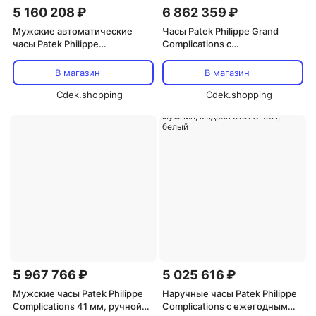
5 160 208 ₽
6 862 359 ₽
Мужские автоматические
Часы Patek Philippe Grand
часы Patek Philippe
Complications с
Complications Annual Calendal
автоматическим механизмом,
из 18-каратного розового
белым циферблатом и
В магазин
В магазин
золота, модель 5396R-011
бриллиантами 4948G-010,
Cdek.shopping
серебро
Cdek.shopping
5 967 766 ₽
5 025 616 ₽
Мужские часы Patek Philippe
Наручные часы Patek Philippe
Complications 41 мм, ручной
Complications с ежегодным