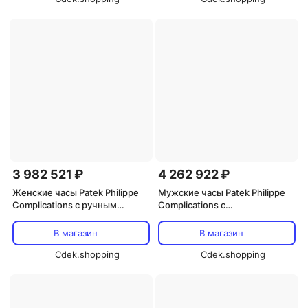
3 982 521 ₽
4 262 922 ₽
Женские часы Patek Philippe
Мужские часы Patek Philippe
Complications с ручным
Complications с
заводом, белым
автоматическим механизмом,
перламутровым
фазами Луны и коричневым
В магазин
В магазин
циферблатом, модель 4968G-
циферблатом, модель 4946R-
010, белый
Cdek.shopping
001, золотой
Cdek.shopping