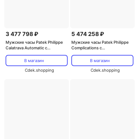
3 477 798 ₽
5 474 258 ₽
Мужские часы Patek Philippe
Мужские часы Patek Philippe
Calatrava Automatic с
Complications с
еженедельным календарем
автоматическим механизмом
5212A-001, серебро
и синим циферблатом 5930G-
В магазин
В магазин
010, синий
Cdek.shopping
Cdek.shopping