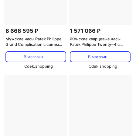
8 668 595 ₽
1 571 066 ₽
Мужские часы Patek Philippe
Женские кварцевые часы
Grand Complication с синим
Patek Philippe Twenty~4 с
солнцеобразным
бриллиантами, модель 4910-
циферблатом Royal Blue,
1200A-011, серебро
В магазин
В магазин
корпус из белого золота 18
карат, модель 5327G, синий
Cdek.shopping
Cdek.shopping