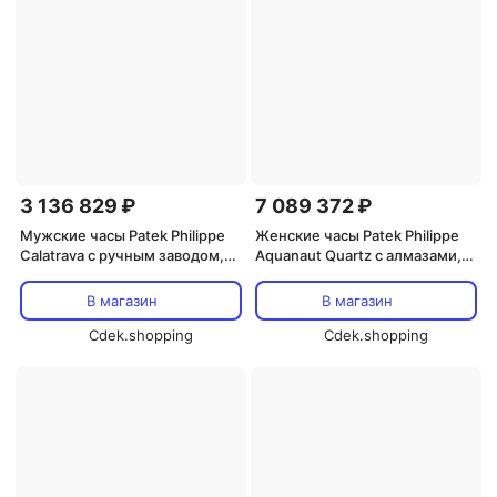
3 136 829 ₽
7 089 372 ₽
Мужские часы Patek Philippe
Женские часы Patek Philippe
Calatrava с ручным заводом,
Aquanaut Quartz с алмазами,
белый циферблат, модель
черным циферблатом 5267-
6119R-001
200A-001, серебро
В магазин
В магазин
Cdek.shopping
Cdek.shopping