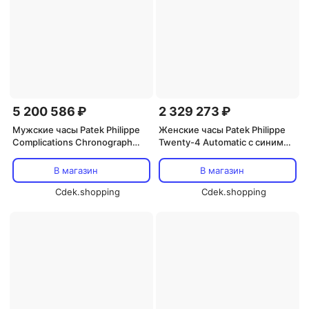
5 200 586 ₽
2 329 273 ₽
Мужские часы Patek Philippe
Женские часы Patek Philippe
Complications Chronograph
Twenty-4 Automatic с синим
Automatic с зеленым
циферблатом «солнечный
циферблатом 5905-1A-001,
луч» и бриллиантами
В магазин
В магазин
серебро
7300/1200A-001, серебро
Cdek.shopping
Cdek.shopping