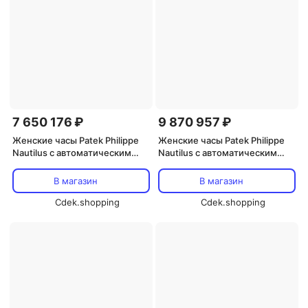
7 650 176 ₽
9 870 957 ₽
Женские часы Patek Philippe
Женские часы Patek Philippe
Nautilus с автоматическим
Nautilus с автоматическим
механизмом и голубым
механизмом и серым
оловянным циферблатом
циферблатом 7118-1200A-011,
В магазин
В магазин
7118/1A, серебро
серебро
Cdek.shopping
Cdek.shopping