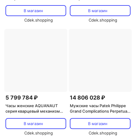
опаловым циферблатом,
Automatic с розовым
хронографом и ручным
циферблатом 5935A-001,
В магазин
В магазин
заводом, модель 5172G-010,
серебро
розовый
Cdek.shopping
Cdek.shopping
5 799 784 ₽
14 806 028 ₽
Часы женские AQUANAUT
Мужские часы Patek Philippe
серия кварцевый механизм
Grand Complications Perpetual
38,8 мм зеленый циферблат
Chronograph с ручным
стальной корпус PATEK
заводом и белым
В магазин
В магазин
PHILIPPE
циферблатом 5270J-001,
Cdek.shopping
желтый
Cdek.shopping