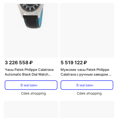
3 226 558 ₽
5 519 122 ₽
Часы Patek Philippe Calatrava
Мужские часы Patek Philippe
Automatic Black Dial Watch
Calatrava с ручным заводом и
6007G-011, черный
лососевым циферблатом
6196P-001, бежевый
В магазин
В магазин
Cdek.shopping
Cdek.shopping