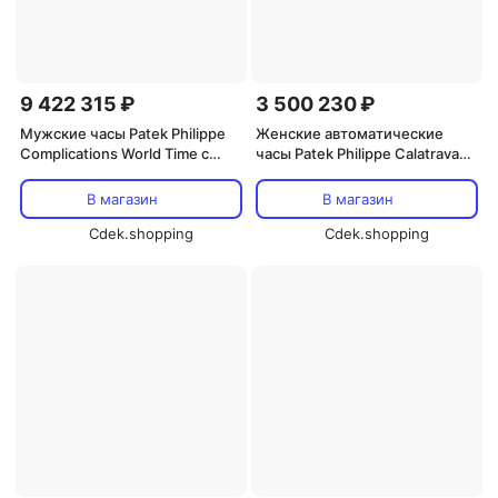
9 422 315 ₽
3 500 230 ₽
Мужские часы Patek Philippe
Женские автоматические
Complications World Time с
часы Patek Philippe Calatrava
автоматическим ходом и
Pilot Travel Time из 18-
зеленым циферблатом 5930P-
каратного розового золота,
В магазин
В магазин
001, серебро
модель 7234R-001,
Cdek.shopping
коричневый
Cdek.shopping