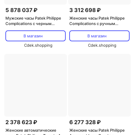
5 878 037 ₽
3 312 698 ₽
Мужские часы Patek Philippe
Женские часы Patek Philippe
Complications с черным
Complications с ручным
циферблатом, ежегодным
заводом 7121/200G-001, синий
календарем, платина 5905P-
В магазин
В магазин
010, белый
Cdek.shopping
Cdek.shopping
2 378 623 ₽
6 277 328 ₽
Женские автоматические
Женские часы Patek Philippe