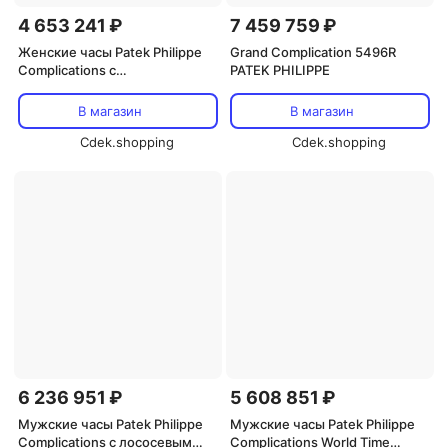
4 653 241 ₽
7 459 759 ₽
Женские часы Patek Philippe
Grand Complication 5496R
Complications с
PATEK PHILIPPE
перламутровым
циферблатом, тауповый
В магазин
В магазин
кожаный ремешок 4968R-001
Cdek.shopping
Cdek.shopping
6 236 951 ₽
5 608 851 ₽
Мужские часы Patek Philippe
Мужские часы Patek Philippe
Complications с лососевым
Complications World Time