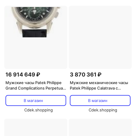
16 914 649 ₽
3 870 361 ₽
Мужские часы Patek Philippe
Мужские механические часы
Grand Complications Perpetual
Patek Philippe Calatrava с
Chronograph с ручным
циферблатом цвета слоновой
заводом и зеленым
кости и кожаным ремешком,
В магазин
В магазин
циферблатом, модель 5270P-
модель 5227R-001, слоновая
014, серебро
Cdek.shopping
кость
Cdek.shopping