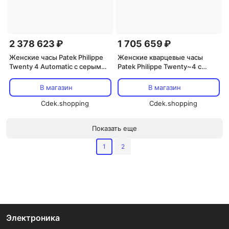
2 378 623 ₽
1 705 659 ₽
Женские часы Patek Philippe
Женские кварцевые часы
Twenty 4 Automatic с серым
Patek Philippe Twenty~4 с
циферблатом 7300/1200A-010,
синим циферблатом, модель
серебро
4910/1200A, серебро
В магазин
В магазин
Cdek.shopping
Cdek.shopping
Показать еще
1
2
Электроника