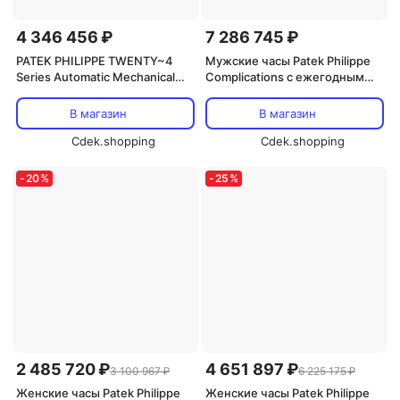
4 346 456 ₽
7 286 745 ₽
PATEK PHILIPPE TWENTY~4
Мужские часы Patek Philippe
Series Automatic Mechanical
Complications с ежегодным
Movement Women's Watch
календарем, автоматическим
Watch White Dial
хронографом, синим
В магазин
В магазин
циферблатом, корпус из
Cdek.shopping
розового золота 18К и
Cdek.shopping
кожаным ремешком, модель
5905R-010
-
20
%
-
25
%
2 485 720 ₽
4 651 897 ₽
3 100 967 ₽
6 225 175 ₽
Женские часы Patek Philippe
Женские часы Patek Philippe