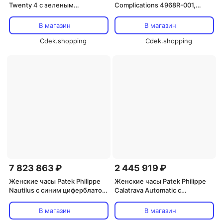
Twenty 4 с зеленым
Complications 4968R-001,
циферблатом, сталью и
перламутр
бриллиантами, модель
В магазин
В магазин
7300/1200A-011
Cdek.shopping
Cdek.shopping
7 823 863 ₽
2 445 919 ₽
Женские часы Patek Philippe
Женские часы Patek Philippe
Nautilus с синим циферблатом
Calatrava Automatic с
и стальным корпусом 7118/1A-
алмазами, фиолетовым
001
циферблатом 4997-200R-001,
В магазин
В магазин
золотой