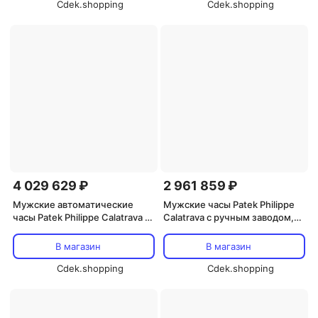
Cdek.shopping
Cdek.shopping
4 029 629 ₽
2 961 859 ₽
Мужские автоматические
Мужские часы Patek Philippe
часы Patek Philippe Calatrava с
Calatrava с ручным заводом,
черным циферблатом, модель
серый циферблат, модель
5227G-010, черный
6119G-001
В магазин
В магазин
Cdek.shopping
Cdek.shopping