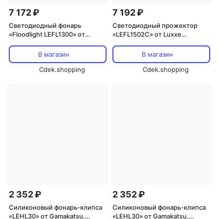
7 172 ₽
7 192 ₽
Светодиодный фонарь
Светодиодный прожектор
«Floodlight LEFL1300» от
«LEFL1502C» от Luxxe
Gamakatsu
(Gamakatsu)
В магазин
В магазин
Cdek.shopping
Cdek.shopping
2 352 ₽
2 352 ₽
Силиконовый фонарь-клипса
Силиконовый фонарь-клипса
«LEHL30» от Gamakatsu,
«LEHL30» от Gamakatsu,