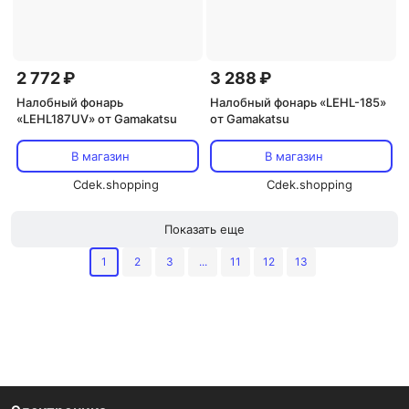
2 772 ₽
3 288 ₽
Налобный фонарь
Налобный фонарь «LEHL-185»
«LEHL187UV» от Gamakatsu
от Gamakatsu
В магазин
В магазин
Cdek.shopping
Cdek.shopping
Показать еще
1
2
3
...
11
12
13