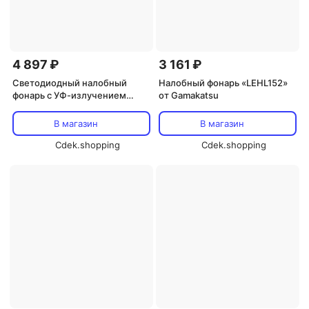
4 897 ₽
3 161 ₽
Светодиодный налобный
Налобный фонарь «LEHL152»
фонарь с УФ-излучением
от Gamakatsu
«Luxxe LEHL401UA» от
Gamakatsu
В магазин
В магазин
Cdek.shopping
Cdek.shopping