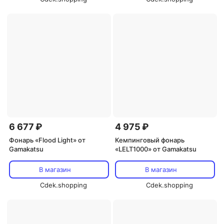
6 677 ₽
4 975 ₽
Фонарь «Flood Light» от
Кемпинговый фонарь
Gamakatsu
«LELT1000» от Gamakatsu
В магазин
В магазин
Cdek.shopping
Cdek.shopping