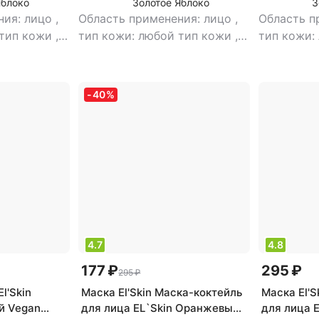
Яблоко
Золотое Яблоко
З
ния: лицо
,
Область применения: лицо
,
Область п
 тип кожи
,
тип кожи: любой тип кожи
,
тип кожи:
а
,
эффект:
тип товара: пилинг
,
эффект:
тип товар
очищение,
антивозрастной, избавление
питание, 
влажнение
от черных точек,
-
40
%
отбеливание,
отшелушивающий, очищение,
тонизирующий, увлажнение
4.7
4.8
177 ₽
295 ₽
295 ₽
l'Skin
Маска El'Skin Маска-коктейль
Маска El'S
й Vegan
для лица EL`Skin Оранжевый
для лица 