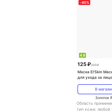
-
40
%
4.8
125 ₽
209 ₽
Маска El'Skin Мас
для ухода за лиц
10 г
В магази
Золотое 
Область примене
тип кожи: любой