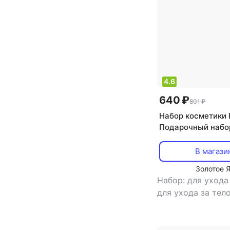
4.6
640 ₽
801 ₽
Набор косметики E
Подарочный набо
подарочный набо
лица
В магази
Золотое 
Набор: для ухода
для ухода за тел