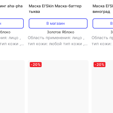
линг aha-pha
Маска El'Skin Маска-баттер
Маска El'S
тыква
виноград
н
В магазин
В
Яблоко
Золотое Яблоко
З
ния: лицо
,
Область применения: лицо
,
Область п
 тип кожи
,
тип кожи: любой тип кожи
,
тип кожи:
нг
,
эффект:
тип товара: маска
,
эффект:
тип товар
питание, тонизирующий
увлажнен
, очищение
-
20
%
-
20
%