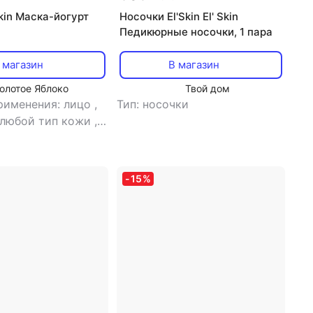
kin Маска-йогурт
Носочки El'Skin El' Skin
Педикюрные носочки, 1 пара
 магазин
В магазин
олотое Яблоко
Твой дом
рименения: лицо
,
Тип: носочки
 любой тип кожи
,
а: маска
,
эффект:
ие
-
15
%