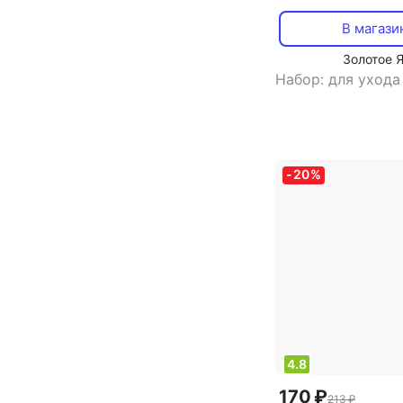
Beauty Mix, 5 шт
В магази
Золотое 
Набор: для ухода
-
20
%
4.8
170 ₽
213 ₽