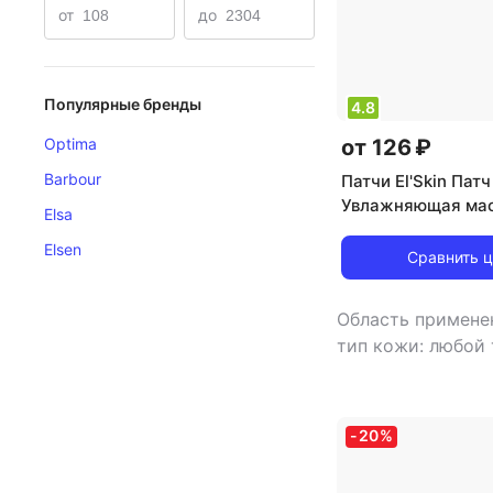
от
до
Популярные бренды
4.8
от 126 ₽
Optima
Barbour
Патчи El'Skin Патч
Увлажняющая мас
Elsa
области под глаз
Elsen
Сравнить 
Область применен
тип кожи: любой
тип товара: патч
избавление от т
кругов, лифтинг, 
-
20
%
питание, тонизи
увлажнение