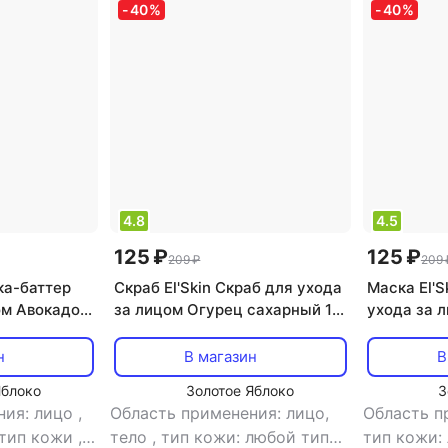
-
40
%
-
40
%
4.8
4.5
125 ₽
125 ₽
209 ₽
209 
ка-баттер
Скраб El'Skin Скраб для ухода
Маска El'
ом Авокадо
за лицом Огурец сахарный 10
ухода за л
г
н
В магазин
В
Яблоко
Золотое Яблоко
З
ния: лицо
,
Область применения: лицо,
Область п
 тип кожи
,
тело
,
тип кожи: любой тип
тип кожи: