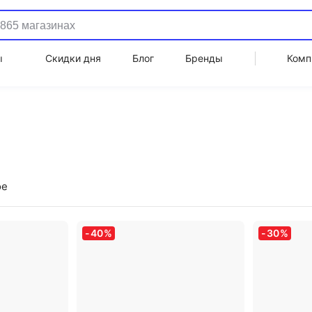
ы
Скидки дня
Блог
Бренды
Комп
ое
-
40
%
-
30
%