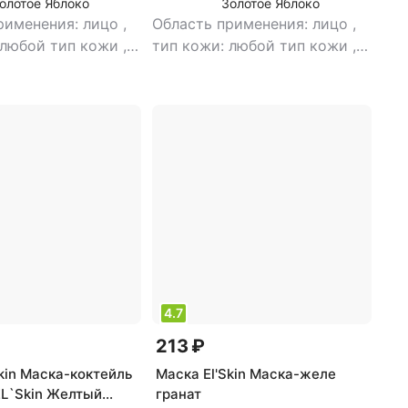
олотое Яблоко
Золотое Яблоко
рименения: лицо
,
Область применения: лицо
,
 любой тип кожи
,
тип кожи: любой тип кожи
,
а: маска
,
эффект:
тип товара: маска
,
эффект:
увлажнение
питание, увлажнение
4.7
213 ₽
kin Маска-коктейль
Маска El'Skin Маска-желе
EL`Skin Желтый
гранат