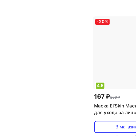
тип товара: маск
отшелушивающий,
увлажнение
-
20
%
4.5
167 ₽
209 ₽
Маска El'Skin Ма
для ухода за лицо
В магази