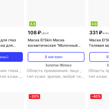
4.4
4.8
108 ₽
331 ₽
180 ₽
474 
 для глаз
Маска El'Skin Маска
Маска El'S
ка для
косметическая "Молочный
Гелевая м
ами
протеин", питательная, 15 г
лифтинг"
В магазин
В
цены
2
Золотое Яблоко
З
ия: глаза
,
Область применения: лицо
,
Область п
 тип кожи
,
тип кожи: зрелая, любой тип
тип кожи:
и
,
эффект:
кожи
,
тип товара: маска
,
тип товар
емных
эффект: антивозрастной,
антивозра
отбеливание,
антистресс, борьба с
морщинами
-
20
%
-
40
%
рующий,
морщинами, отбеливание,
питание, 
отшелушивающий, питание,