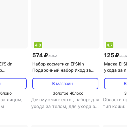
тонизирующий, увлажнение
4.8
4.7
574 ₽
125 ₽
718 ₽
209 
l'Skin
Набор косметики El'Skin
Маска El'S
р
Подарочный набор Уход за
ухода за л
р Маски для
руками и ногами
н
В магазин
В
Яблоко
Золотое Яблоко
З
 за лицом,
Для мужчин: есть
,
набор: для
Область п
ом
ухода за телом, для ухода за
тип кожи:
руками и ногтями, для ухода
тип товар
за ногами
избавлени
очищение