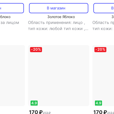
микс
МИКС
н
В магазин
В
Яблоко
Золотое Яблоко
З
 за лицом
Область применения: лицо
,
Область п
тип кожи: любой тип кожи
,
тип кожи:
тип товара: маска
,
эффект:
тип товар
питание, увлажнение
очищение,
увлажнен
-
20
%
-
20
%
4.9
4.9
170 ₽
170 ₽
213 ₽
213 