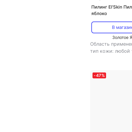
Пилинг El'Skin Пи
яблоко
В магази
Золотое 
Область примене
тип кожи: любой
тип товара: пили
антистресс,
отшелушивающий
-
47
%