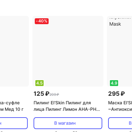
а
,
эффект:
кожи
,
тип товара: скраб
,
тип товар
 питание,
эффект: анти-акне,
борьба с 
антистресс, избавление от
массажный
-
40
%
черных точек, матирующий,
увлажнен
отбеливание,
отшелушивающий, очищение,
снятие отечности,
тонизирующий, увлажнение
4.5
4.9
125 ₽
295 ₽
209 ₽
ска-суфле
Пилинг El'Skin Пилинг для
Маска El'S
м Мед 10 г
лица Пилинг Лимон AHA-РHA
~Антиокси
Peeling Lemon
маска с э
и клубник
н
В магазин
В
Mask