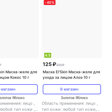
-
40
%
массажный, очищение,
питание, увлажнение
4.5
125 ₽
₽
209 ₽
Skin Маска-желе для
Маска El'Skin Маска-желе для
ицом Кокос 10 г
ухода за лицом Алоэ 10 г
 магазин
В магазин
олотое Яблоко
Золотое Яблоко
рименения: лицо
,
Область применения: лицо
,
 любой тип кожи
,
тип кожи: любой тип кожи,