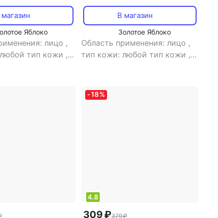
 магазин
В магазин
олотое Яблоко
Золотое Яблоко
рименения: лицо
,
Область применения: лицо
,
 любой тип кожи
,
тип кожи: любой тип кожи
,
а: маска
,
эффект:
тип товара: маска
,
эффект:
 питание,
лифтинг, питание
ие
-
18
%
4.8
309 ₽
₽
379 ₽