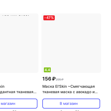
а: маска
,
эффект:
проблемная
,
тип товара:
морщинами,
маска
,
эффект: анти-акне,
, питание,
антикуперозный, массажный,
-
47
%
ие
увлажнение
4.4
156 ₽
295 ₽
kin
Маска El'Skin ~Смягчающая
дантная тканевая
тканевая маска с авокадо и
кстрактами граната
брокколи~Green Miх Sheet
и~Red Miх Sheet
Mask
 магазин
В магазин