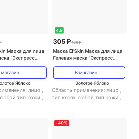
4.9
305 ₽
₽
436 ₽
kin Маска для лица
Маска El'Skin Маска для лица
аска "Экспресс
Гелевая маска "Экспресс
увлажнение"
 магазин
В магазин
олотое Яблоко
Золотое Яблоко
рименения: лицо
,
Область применения: лицо
,
 любой тип кожи
,
тип кожи: любой тип кожи
,
а: маска
,
эффект:
тип товара: маска
,
эффект:
стной, борьба с
антивозрастной, лифтинг,
, лифтинг,
питание, увлажнение
-
40
%
увлажнение