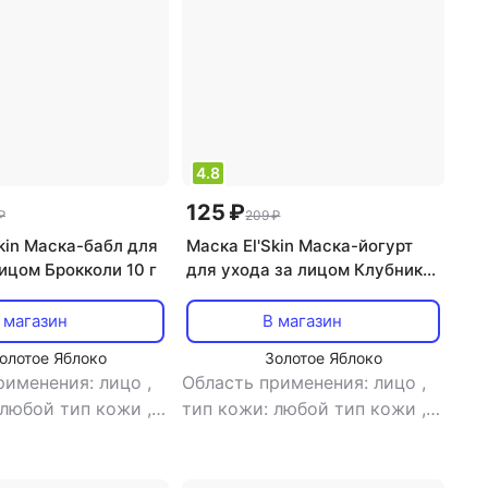
4.8
125 ₽
₽
209 ₽
kin Маска-бабл для
Маска El'Skin Маска-йогурт
ицом Брокколи 10 г
для ухода за лицом Клубника
10 г
 магазин
В магазин
олотое Яблоко
Золотое Яблоко
рименения: лицо
,
Область применения: лицо
,
 любой тип кожи
,
тип кожи: любой тип кожи
,
а: маска
,
эффект:
тип товара: маска
,
эффект:
е от черных точек,
борьба с морщинами,
избавление от черных точек,