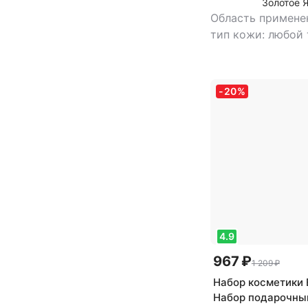
Золотое 
Область примене
тип кожи: любой
тип товара: маск
антивозрастной, 
тонизирующий, у
-
20
%
4.9
967 ₽
1 209 ₽
Набор косметики E
Набор подарочны