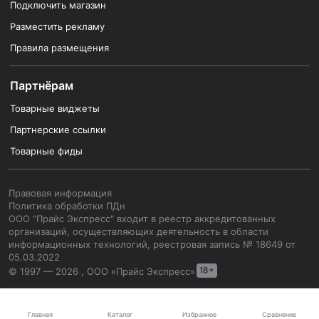
Подключить магазин
Разместить рекламу
Правила размещения
Партнёрам
Товарные виджеты
Партнерские ссылки
Товарные фиды
Правовая информация
Политика обработки ПДн
ООО "Прайс Экспресс" входит в реестр аккредитованных
организаций, осуществляющих деятельность в области
информационных технологий, реестровая запись № 18649 от
05.03.2022
© 1997 — 2026 , ООО «Прайс Экспресс»
Каталог
Главная
Избранное
Сравнение