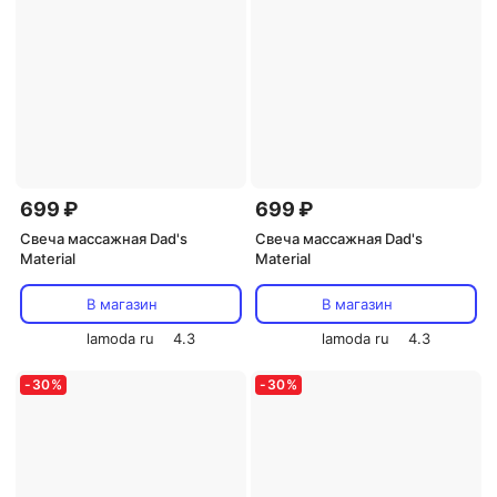
699 ₽
699 ₽
Свеча массажная Dad's
Свеча массажная Dad's
Material
Material
В магазин
В магазин
lamoda ru
4.3
lamoda ru
4.3
-
30
%
-
30
%