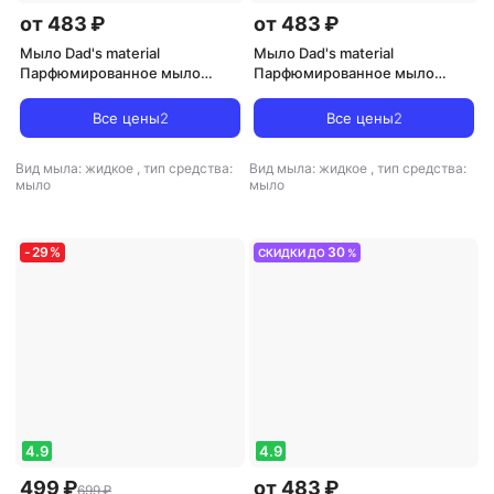
от 483 ₽
от 483 ₽
Мыло Dad's material
Мыло Dad's material
Парфюмированное мыло
Парфюмированное мыло
жидкое Жидкое мыло "Peach
жидкое Жидкое мыло
Nectar, Golden Santal & Tonka"
"Cedarwood Blanc, Cashmere
Все цены
2
Все цены
2
musk & Black Coral"
Вид мыла: жидкое
,
тип средства:
Вид мыла: жидкое
,
тип средства:
мыло
мыло
-
29
%
30
СКИДКИ ДО
%
4.9
4.9
499 ₽
от 483 ₽
699 ₽