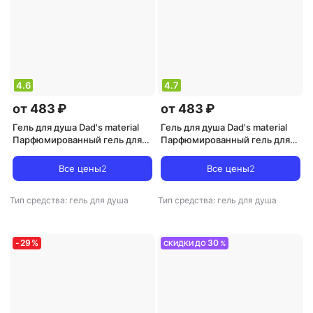
4.6
4.7
от 483 ₽
от 483 ₽
Гель для душа Dad's material
Гель для душа Dad's material
Парфюмированный гель для
Парфюмированный гель для
душа Гель для душа "Amber &
душа Гель для душа "Sparkling
Pepper, Patchouli" 250
Grapefruit, Currant Absinthe &
Все цены
2
Все цены
2
Mandarin" 250
Тип средства: гель для душа
Тип средства: гель для душа
-
29
%
30
СКИДКИ ДО
%