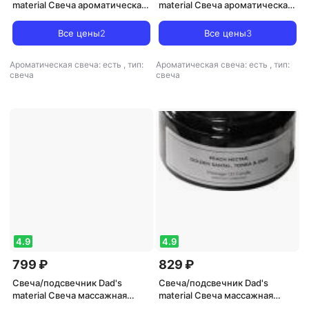
material Свеча ароматическая
material Свеча ароматическая
"Peach Nectar, Golden Santal &
"Cedarwood Blanc, Cashmere
Tonka", 90 гр
Musk & Black Coral", 90 гр
Все цены
2
Все цены
3
Ароматическая свеча: есть
,
тип:
Ароматическая свеча: есть
,
тип:
свеча
свеча
4.9
4.9
799 ₽
829 ₽
Свеча/подсвечник Dad's
Свеча/подсвечник Dad's
material Свеча массажная
material Свеча массажная
"Cedarwood Blanc, Cashmere
"Peach Nectar, Golden Santal &