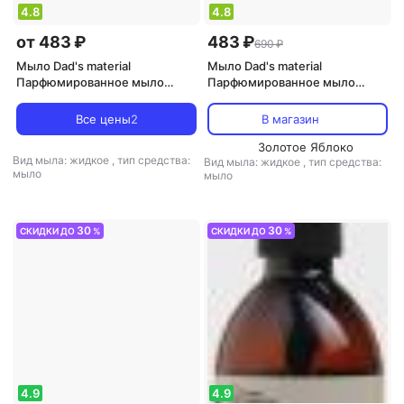
4.8
4.8
от 483 ₽
483 ₽
690 ₽
Мыло Dad's material
Мыло Dad's material
Парфюмированное мыло
Парфюмированное мыло
жидкое Жидкое мыло "Amber
жидкое Жидкое мыло
& Pepper, Patchouli"
"Sparkling Grapefruit, Currant
Все цены
2
В магазин
Absinthe & Mandarin"
Золотое Яблоко
Вид мыла: жидкое
,
тип средства:
Вид мыла: жидкое
,
тип средства:
мыло
мыло
30
30
СКИДКИ ДО
%
СКИДКИ ДО
%
4.9
4.9