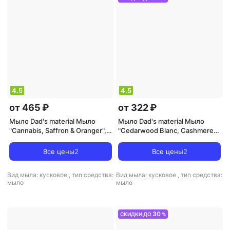
4.5
4.5
от 465 ₽
от 322 ₽
Мыло Dad's material Мыло
Мыло Dad's material Мыло
"Cannabis, Saffron & Oranger",
"Cedarwood Blanc, Cashmere
90 гр
Musk & Black Coral", 90 гр
Все цены
2
Все цены
2
Вид мыла: кусковое
,
тип средства:
Вид мыла: кусковое
,
тип средства:
мыло
мыло
30
СКИДКИ ДО
%