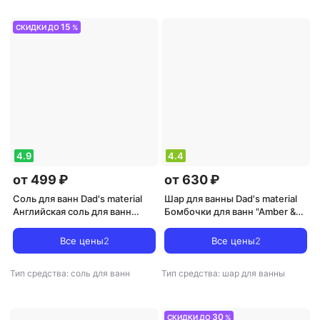
15
СКИДКИ ДО
%
4.9
4.4
от 499 ₽
от 630 ₽
Соль для ванн Dad's material
Шар для ванны Dad's material
Английская соль для ванн
Бомбочки для ванн "Amber &
"Cannabis, Saffron & Oranger",
Pepper, Patchouli", 500 гр
500 гр
Все цены
2
Все цены
2
Тип средства: соль для ванн
Тип средства: шар для ванны
30
СКИДКИ ДО
%