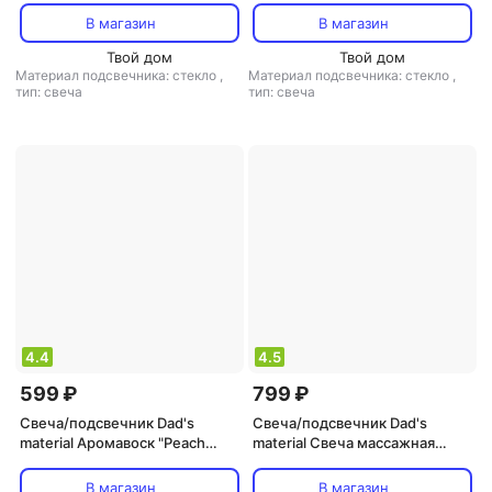
Musk & Black Coral", 50 мл
Tonka", 50 мл
В магазин
В магазин
Твой дом
Твой дом
Материал подсвечника: стекло
,
Материал подсвечника: стекло
,
тип: свеча
тип: свеча
4.4
4.5
599 ₽
799 ₽
Свеча/подсвечник Dad's
Свеча/подсвечник Dad's
material Аромавоск "Peach
material Свеча массажная
Nectar, Golden Santal & Tonka",
"Amber & Pepper, Patchouli", 50
70 гр
мл
В магазин
В магазин