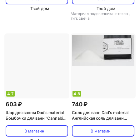
Твой дом
Твой дом
Материал подсвечника: стекло
,
тип: свеча
4.7
4.8
603 ₽
740 ₽
Шар для ванны Dad's material
Соль для ванн Dad's material
Бомбочки для ванн "Cannabis,
Английская соль для ванн
Saffron & Oranger", 500 гр
"Cedarwood Blanc, Cashmere
Musk & Black Coral", 500 гр
В магазин
В магазин