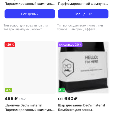
Парфюмированный шампунь
Парфюмированный шампунь
для волос Sparkling Grapefruit,
для волос Amber & Pepper,
Currant Absinthe & Mandarin
Patchouli 250 мл
Все цены
2
Все цены
2
250 мл
Тип волос: для всех типов
,
тип
Тип волос: для всех типов
,
тип
товара: шампунь
,
эффект:
товара: шампунь
,
эффект:
восстановление, увлажнение,
восстановление, увлажнение,
укрепление
укрепление
-
29
%
30
СКИДКИ ДО
%
4.5
4.9
499 ₽
от 690 ₽
699 ₽
Шампунь Dad's material
Шар для ванны Dad's material
Парфюмированный шампунь
Бомбочка для ванны