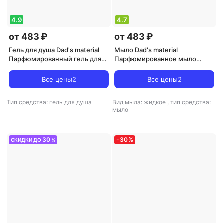
4.9
4.7
от 483 ₽
от 483 ₽
Гель для душа Dad's material
Мыло Dad's material
Парфюмированный гель для
Парфюмированное мыло
душа Гель для душа "Peach
жидкое Жидкое мыло "Black
Nectar, Golden Santal & Tonka"
Cherry Merlot, Black cardamom
Все цены
2
Все цены
2
250
& Cashmere"
Тип средства: гель для душа
Вид мыла: жидкое
,
тип средства:
мыло
30
-
30
%
СКИДКИ ДО
%