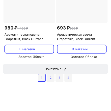
980 ₽
693 ₽
1 400 ₽
990 ₽
Ароматическая свеча
Ароматическая свеча
Grapefruit, Black Currant
Grapefruit, Black Currant
Absinthe & Pomegranate Bitters
Absinthe & Pomegranate Bitters
210 г DAD'S MATERIAL
90 г DAD'S MATERIAL
В магазин
В магазин
Золотое Яблоко
Золотое Яблоко
Показать еще
1
2
3
4