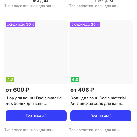
Твой дом
Твой дом
Тип средства: шар для ванны
Тип средства: соль для ванн
30
30
СКИДКИ ДО
%
СКИДКИ ДО
%
4.8
4.9
от 600 ₽
от 406 ₽
Шар для ванны Dad's material
Соль для ванн Dad's material
Бомбочки для ванн
Английская соль для ванн
"Cedarwood Blanc, Cashmere
"Amber & Pepper, Patchouli",
Musk & Black Coral", 500 гр
500 гр
Все цены
3
Все цены
3
Тип средства: шар для ванны
Тип средства: соль для ванн