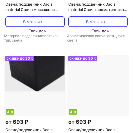
Свеча/подсвечник Dad's
Свеча/подсвечник Dad's
material Свеча массажная
material Свеча ароматическая
"Cannabis, Saffron & Oranger",
"Peach Nectar, Golden Santal &
50 мл
Tonka", 210 гр
В магазин
В магазин
Твой дом
Твой дом
Материал подсвечника: стекло
,
Ароматическая свеча: есть
,
тип:
тип: свеча
свеча
30
30
СКИДКИ ДО
%
СКИДКИ ДО
%
4.8
4.8
от 693 ₽
от 693 ₽
Свеча/подсвечник Dad's
Свеча/подсвечник Dad's