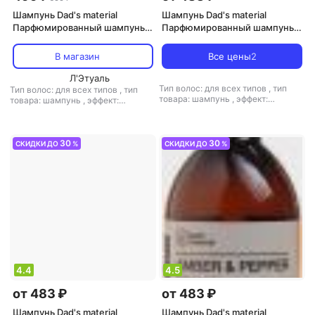
Шампунь Dad's material
Шампунь Dad's material
Парфюмированный шампунь
Парфюмированный шампунь
для волос Black Cherry Merlot,
для волос Peach Nectar,
Black cardamom & Cashmere
Golden Santal & Tonka 250 мл
В магазин
Все цены
2
250 мл
Л'Этуаль
Тип волос: для всех типов
,
тип
Тип волос: для всех типов
,
тип
товара: шампунь
,
эффект:
товара: шампунь
,
эффект:
восстановление, увлажнение,
восстановление, увлажнение,
укрепление
укрепление
30
30
СКИДКИ ДО
%
СКИДКИ ДО
%
4.4
4.5
от 483 ₽
от 483 ₽
Шампунь Dad's material
Шампунь Dad's material