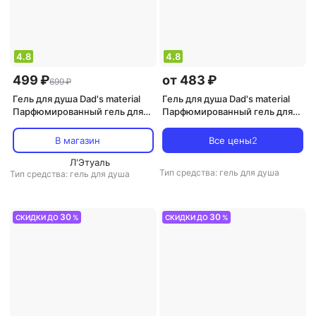
4.8
4.8
499 ₽
от 483 ₽
699 ₽
Гель для душа Dad's material
Гель для душа Dad's material
Парфюмированный гель для
Парфюмированный гель для
душа Гель для душа
душа Гель для душа "Black
"Cedarwood Blanc, Cashmere
Cherry Merlot, Black cardamom
В магазин
Все цены
2
musk & Black Coral" 250
& Cashmere" 250
Л'Этуаль
Тип средства: гель для душа
Тип средства: гель для душа
30
30
СКИДКИ ДО
%
СКИДКИ ДО
%