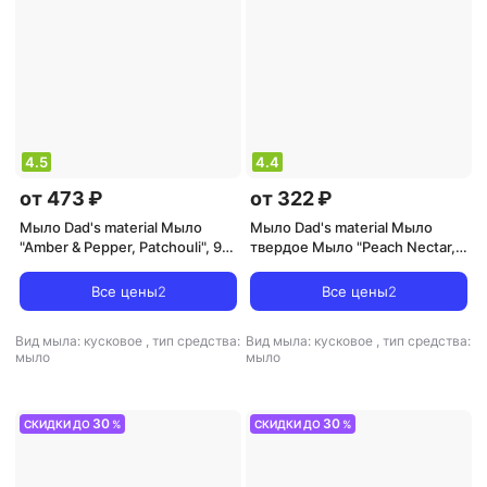
4.5
4.4
от 473 ₽
от 322 ₽
Мыло Dad's material Мыло
Мыло Dad's material Мыло
"Amber & Pepper, Patchouli", 90
твердое Мыло "Peach Nectar,
гр
Golden Santal & Tonka" 90
Все цены
2
Все цены
2
Вид мыла: кусковое
,
тип средства:
Вид мыла: кусковое
,
тип средства:
мыло
мыло
30
30
СКИДКИ ДО
%
СКИДКИ ДО
%