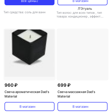
Все цены
2
В магазин
Coral" 250
Л'Этуаль
Тип средства: соль для ванн
Тип волос: для всех типов
,
тип
товара: кондиционер
,
эффект:
питание, увлажнение, укрепление
960 ₽
699 ₽
Свеча ароматическая Dad's
Свеча массажная Dad's
Material
Material
В магазин
В магазин